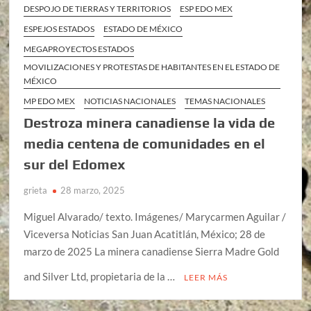
DESPOJO DE TIERRAS Y TERRITORIOS
ESP EDO MEX
ESPEJOS ESTADOS
ESTADO DE MÉXICO
MEGAPROYECTOS ESTADOS
MOVILIZACIONES Y PROTESTAS DE HABITANTES EN EL ESTADO DE
MÉXICO
MP EDO MEX
NOTICIAS NACIONALES
TEMAS NACIONALES
Destroza minera canadiense la vida de
media centena de comunidades en el
sur del Edomex
grieta
28 marzo, 2025
Miguel Alvarado/ texto. Imágenes/ Marycarmen Aguilar /
Viceversa Noticias San Juan Acatitlán, México; 28 de
marzo de 2025 La minera canadiense Sierra Madre Gold
and Silver Ltd, propietaria de la …
LEER MÁS