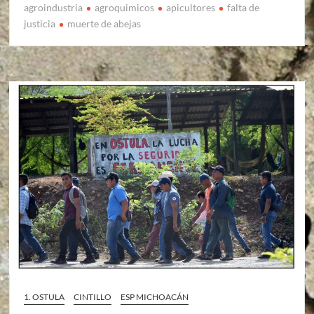
agroindustria
agroquimicos
apicultores
falta de
justicia
muerte de abejas
1. OSTULA
CINTILLO
ESP MICHOACÁN