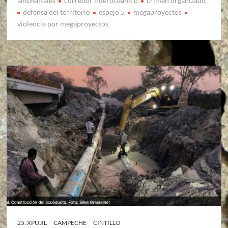
ambientales
corredor interoceanico
crimen organizado
defensa del territorio
espejo 5
megaproyectos
violencia por megaproyectos
25. XPUJIL
CAMPECHE
CINTILLO