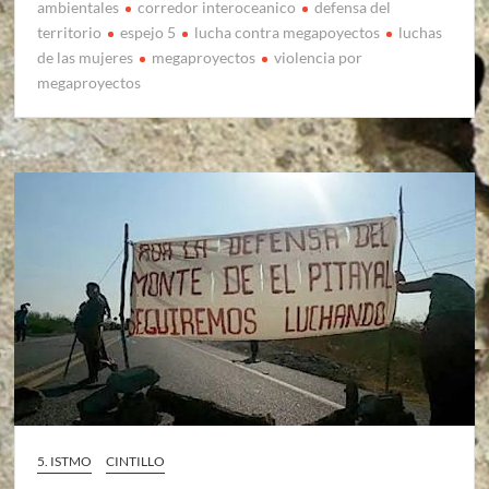
ambientales
corredor interoceanico
defensa del
territorio
espejo 5
lucha contra megapoyectos
luchas
de las mujeres
megaproyectos
violencia por
megaproyectos
5. ISTMO
CINTILLO