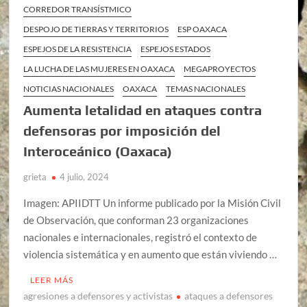
CORREDOR TRANSÍSTMICO
DESPOJO DE TIERRAS Y TERRITORIOS
ESP OAXACA
ESPEJOS DE LA RESISTENCIA
ESPEJOS ESTADOS
LA LUCHA DE LAS MUJERES EN OAXACA
MEGAPROYECTOS
NOTICIAS NACIONALES
OAXACA
TEMAS NACIONALES
Aumenta letalidad en ataques contra
defensoras por imposición del
Interoceánico (Oaxaca)
grieta
4 julio, 2024
Imagen: APIIDTT Un informe publicado por la Misión Civil
de Observación, que conforman 23 organizaciones
nacionales e internacionales, registró el contexto de
violencia sistemática y en aumento que están viviendo …
LEER MÁS
agresiones a defensores y activistas
ataques a defensores