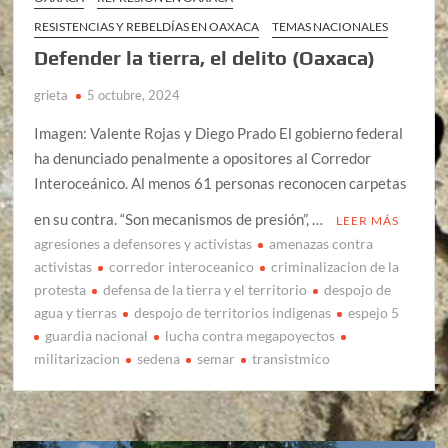
RESISTENCIAS Y REBELDÍAS EN OAXACA
TEMAS NACIONALES
Defender la tierra, el delito (Oaxaca)
grieta
5 octubre, 2024
Imagen: Valente Rojas y Diego Prado El gobierno federal
ha denunciado penalmente a opositores al Corredor
Interoceánico. Al menos 61 personas reconocen carpetas
en su contra. “Son mecanismos de presión”, …
LEER MÁS
agresiones a defensores y activistas
amenazas contra
activistas
corredor interoceanico
criminalizacion de la
protesta
defensa de la tierra y el territorio
despojo de
agua y tierras
despojo de territorios indigenas
espejo 5
guardia nacional
lucha contra megapoyectos
militarizacion
sedena
semar
transistmico