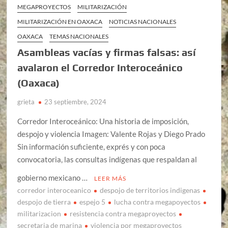
MEGAPROYECTOS
MILITARIZACIÓN
MILITARIZACIÓN EN OAXACA
NOTICIAS NACIONALES
OAXACA
TEMAS NACIONALES
Asambleas vacías y firmas falsas: así
avalaron el Corredor Interoceánico
(Oaxaca)
grieta
23 septiembre, 2024
Corredor Interoceánico: Una historia de imposición,
despojo y violencia Imagen: Valente Rojas y Diego Prado
Sin información suficiente, exprés y con poca
convocatoria, las consultas indígenas que respaldan al
gobierno mexicano …
LEER MÁS
corredor interoceanico
despojo de territorios indigenas
despojo de tierra
espejo 5
lucha contra megapoyectos
militarizacion
resistencia contra megaproyectos
secretaria de marina
violencia por megaproyectos