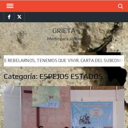
Saltar
Buscar
al
Facebook
Twitter
contenido
GRIETA
Medio para armar
S QUE VIVIR. CARTA DEL SUBCOMANDANTE INSURGENTE MOISÉS
S QUE VIVIR. CARTA DEL SUBCOMANDANTE INSURGENTE MOISÉS
Categoría:
ESPEJOS ESTADOS