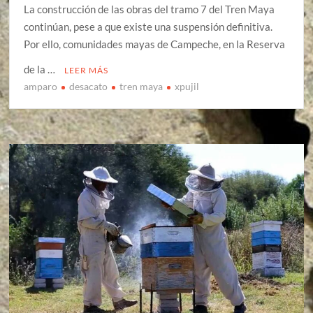
La construcción de las obras del tramo 7 del Tren Maya
continúan, pese a que existe una suspensión definitiva.
Por ello, comunidades mayas de Campeche, en la Reserva
de la …
LEER MÁS
amparo
desacato
tren maya
xpujil