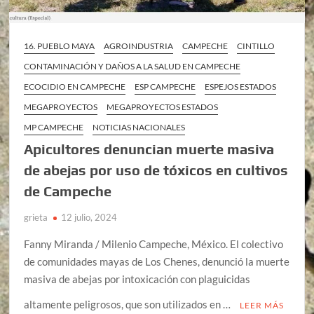
16. PUEBLO MAYA
AGROINDUSTRIA
CAMPECHE
CINTILLO
CONTAMINACIÓN Y DAÑOS A LA SALUD EN CAMPECHE
ECOCIDIO EN CAMPECHE
ESP CAMPECHE
ESPEJOS ESTADOS
MEGAPROYECTOS
MEGAPROYECTOS ESTADOS
MP CAMPECHE
NOTICIAS NACIONALES
Apicultores denuncian muerte masiva
de abejas por uso de tóxicos en cultivos
de Campeche
grieta
12 julio, 2024
Fanny Miranda / Milenio Campeche, México. El colectivo
de comunidades mayas de Los Chenes, denunció la muerte
masiva de abejas por intoxicación con plaguicidas
altamente peligrosos, que son utilizados en …
LEER MÁS