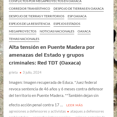
CONFLICTOS POR MEGAPROYECTOS EN OAXACA
CORREDOR TRANSÍSTMICO
DESPOJO DE TIERRAS EN OAXACA
DESPOJO DE TIERRAS Y TERRITORIOS
ESP OAXACA
ESPEJOS DE LA RESISTENCIA
ESPEJOS ESTADOS
MEGAPROYECTOS
NOTICIAS NACIONALES
OAXACA
TEMAS NACIONALES
Alta tensión en Puente Madera por
amenazas del Estado y grupos
criminales: Red TDT (Oaxaca)
grieta
3 julio, 2024
Imagen: Imagen recuperada de Educa. *Juez federal
revoca sentencia de 46 años y 6 meses contra defensor
del territorio en Puente Madera. **También dejan sin
efecto acción penal contra 17 …
LEER MÁS
agresiones a defensores y activistas
ataques a defensores