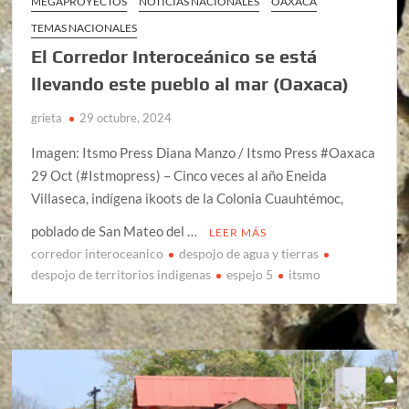
MEGAPROYECTOS
NOTICIAS NACIONALES
OAXACA
TEMAS NACIONALES
El Corredor Interoceánico se está
llevando este pueblo al mar (Oaxaca)
grieta
29 octubre, 2024
Imagen: Itsmo Press Diana Manzo / Itsmo Press #Oaxaca
29 Oct (#Istmopress) – Cinco veces al año Eneida
Villaseca, indígena ikoots de la Colonia Cuauhtémoc,
poblado de San Mateo del …
LEER MÁS
corredor interoceanico
despojo de agua y tierras
despojo de territorios indigenas
espejo 5
itsmo