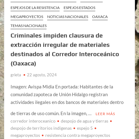
ESPEJOS DE LA RESISTENCIA
ESPEJOS ESTADOS
MEGAPROYECTOS
NOTICIAS NACIONALES
OAXACA
TEMAS NACIONALES
Criminales impiden clausura de
extracción irregular de materiales
destinados al Corredor Interoceánico
(Oaxaca)
grieta
22 agosto, 2024
Imagen: Avispa Midia En portada: Habitantes de la
comunidad zapoteca de Unión Hidalgo registran
actividades ilegales en dos bancos de materiales dentro
de tierras de uso común. En la imagen, …
LEER MÁS
corredor interoceanico
despojo de agua y tierras
despojo de territorios indigenas
espejo 5
megaproyectos
resistencia contra megaproyectos