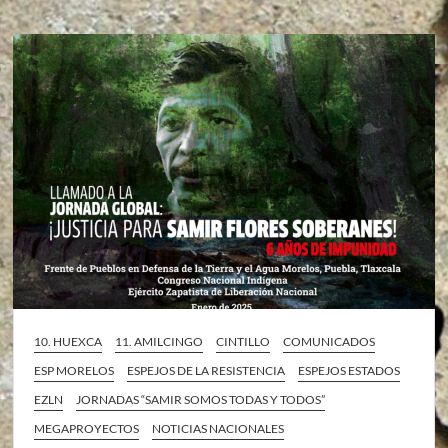
10. HUEXCA
11. AMILCINGO
CINTILLO
COMUNICADOS
ESP MORELOS
ESPEJOS DE LA RESISTENCIA
ESPEJOS ESTADOS
EZLN
JORNADAS “SAMIR SOMOS TODAS Y TODOS”
MEGAPROYECTOS
NOTICIAS NACIONALES