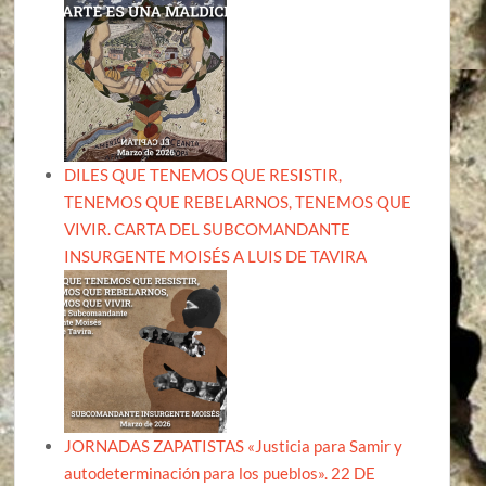
DILES QUE TENEMOS QUE RESISTIR,
TENEMOS QUE REBELARNOS, TENEMOS QUE
VIVIR. CARTA DEL SUBCOMANDANTE
INSURGENTE MOISÉS A LUIS DE TAVIRA
JORNADAS ZAPATISTAS «Justicia para Samir y
autodeterminación para los pueblos». 22 DE