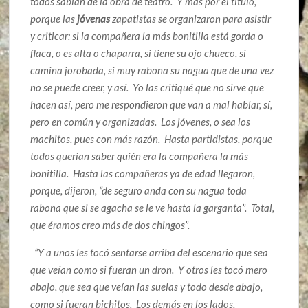
todos sabían de la obra de teatro. Y más por el título,
porque las
jóvenas
zapatistas se organizaron para asistir
y criticar: si la compañera la más bonitilla está gorda o
flaca, o es alta o chaparra, si tiene su ojo chueco, si
camina jorobada, si muy rabona su nagua que de una vez
no se puede creer, y así. Yo las critiqué que no sirve que
hacen así, pero me respondieron que van a mal hablar, sí,
pero en común y organizadas. Los jóvenes, o sea los
machitos, pues con más razón. Hasta partidistas, porque
todos querían saber quién era la compañera la más
bonitilla. Hasta las compañeras ya de edad llegaron,
porque, dijeron, “de seguro anda con su nagua toda
rabona que si se agacha se le ve hasta la garganta”. Total,
que éramos creo más de dos chingos”.
“Y a unos les tocó sentarse arriba del escenario que sea
que veían como si fueran un dron. Y otros les tocó mero
abajo, que sea que veían las suelas y todo desde abajo,
como si fueran bichitos. Los demás en los lados,