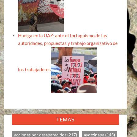
Huelga en la UAZ: ante el tortuguismo de las
autoridades, propuestas y trabajo organizativo de
los trabajadores
TEMAS
acciones por desaparecidos
(217)
ayotzinapa
(145)