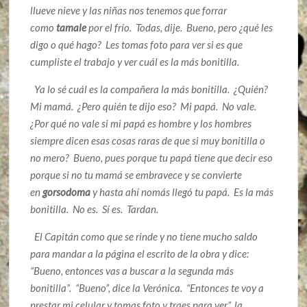
llueve nieve y las niñas nos tenemos que forrar
como
tamale
por el frío. Todas, dije. Bueno, pero ¿qué les
digo o qué hago? Les tomas foto para ver si es que
cumpliste el trabajo y ver cuál es la más bonitilla.
Ya lo sé cuál es la compañera la más bonitilla. ¿Quién?
Mi mamá. ¿Pero quién te dijo eso? Mi papá. No vale.
¿Por qué no vale si mi papá es hombre y los hombres
siempre dicen esas cosas raras de que si muy bonitilla o
no mero? Bueno, pues porque tu papá tiene que decir eso
porque si no tu mamá se embravece y se convierte
en
gorsodoma
y hasta ahí nomás llegó tu papá. Es la más
bonitilla. No es. Sí es. Tardan.
El Capitán como que se rinde y no tiene mucho saldo
para mandar a la página el escrito de la obra y dice:
“Bueno, entonces vas a buscar a la segunda más
bonitilla”. “Bueno”, dice la Verónica. “Entonces te voy a
prestar mi celular y tomas foto y traes para ver”, la