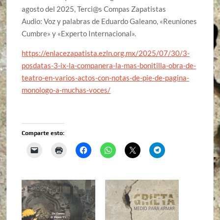
agosto del 2025, Terci@s Compas Zapatistas
Audio: Voz y palabras de Eduardo Galeano, «Reuniones
Cumbre» y «Experto Internacional».
https://enlacezapatista.ezln.org.mx/2025/07/30/3-
posdatas-3-ix-la-companera-la-mas-bonitilla-obra-de-
teatro-en-varios-actos-con-notas-de-pie-de-pagina-
monologo-a-muchas-voces/
Comparte esto: