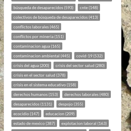
búsqueda de desaparecidos
(593)
cnte
(148)
colectivos de búsqueda de desaparecidos
(413)
conflictos laborales
(465)
conflictos por mineria
(151)
contaminacion agua
(165)
contaminacion ambiental
(445)
covid-19
(532)
crisis del agua
(200)
crisis del sector salud
(280)
crisis en el sector salud
(378)
crisis en el sistema educativo
(158)
derechos humanos
(153)
derechos laborales
(480)
desaparecidos
(1131)
despojo
(355)
ecocidio
(147)
educacion
(209)
estado de mexico
(387)
explotacion laboral
(163)