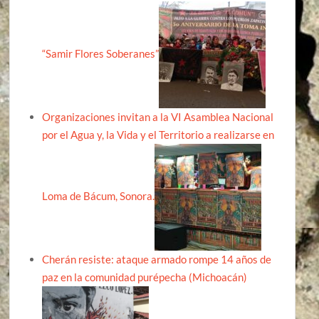
“Samir Flores Soberanes”
Organizaciones invitan a la VI Asamblea Nacional
por el Agua y, la Vida y el Territorio a realizarse en
Loma de Bácum, Sonora.
Cherán resiste: ataque armado rompe 14 años de
paz en la comunidad purépecha (Michoacán)