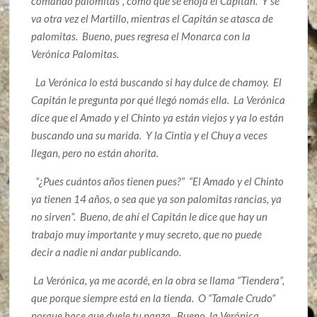
comando palomitas”, como que se enoja el Capitán. Y se
va otra vez el Martillo, mientras el Capitán se atasca de
palomitas. Bueno, pues regresa el Monarca con la
Verónica Palomitas.
La Verónica lo está buscando si hay dulce de chamoy. El
Capitán le pregunta por qué llegó nomás ella. La Verónica
dice que el Amado y el Chinto ya están viejos y ya lo están
buscando una su marida. Y la Cintia y el Chuy a veces
llegan, pero no están ahorita.
“¿Pues cuántos años tienen pues?” “El Amado y el Chinto
ya tienen 14 años, o sea que ya son palomitas rancias, ya
no sirven”. Bueno, de ahí el Capitán le dice que hay un
trabajo muy importante y muy secreto, que no puede
decir a nadie ni andar publicando.
La Verónica, ya me acordé, en la obra se llama “Tiendera”,
que porque siempre está en la tienda. O “Tamale Crudo”
porque hace que duele tu panza. Bueno, la Verónica