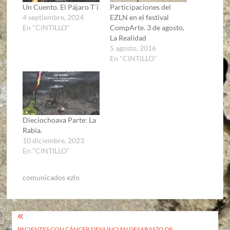
Un Cuento. El Pájaro T´í
Participaciones del
4 septiembre, 2024
EZLN en el festival
En "CINTILLO"
CompArte. 3 de agosto,
La Realidad
5 agosto, 2016
En "CINTILLO"
Dieciochoava Parte: La
Rabia.
10 diciembre, 2023
En "CINTILLO"
comunicados ezln
Navegación
PACIENTES CON CÁNCER DENUNCIAN DESABASTO DE