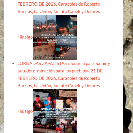
FEBRERO DE 2026, Caracoles de Roberto
Barrios, La Unión, Jacinto Canek y Dolores
Hidalgo
JORNADAS ZAPATISTAS «Justicia para Samir y
autodeterminación para los pueblos». 21 DE
FEBRERO DE 2026, Caracoles de Roberto
Barrios, La Unión, Jacinto Canek y Dolores
Hidalgo