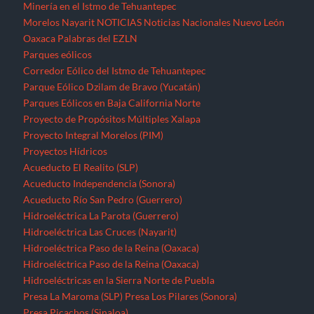
Minería en el Istmo de Tehuantepec
Morelos
Nayarit
NOTICIAS
Noticias Nacionales
Nuevo León
Oaxaca
Palabras del EZLN
Parques eólicos
Corredor Eólico del Istmo de Tehuantepec
Parque Eólico Dzilam de Bravo (Yucatán)
Parques Eólicos en Baja California Norte
Proyecto de Propósitos Múltiples Xalapa
Proyecto Integral Morelos (PIM)
Proyectos Hídricos
Acueducto El Realito (SLP)
Acueducto Independencia (Sonora)
Acueducto Río San Pedro (Guerrero)
Hidroeléctrica La Parota (Guerrero)
Hidroeléctrica Las Cruces (Nayarit)
Hidroeléctrica Paso de la Reina (Oaxaca)
Hidroeléctrica Paso de la Reina (Oaxaca)
Hidroeléctricas en la Sierra Norte de Puebla
Presa La Maroma (SLP)
Presa Los Pilares (Sonora)
Presa Picachos (Sinaloa)