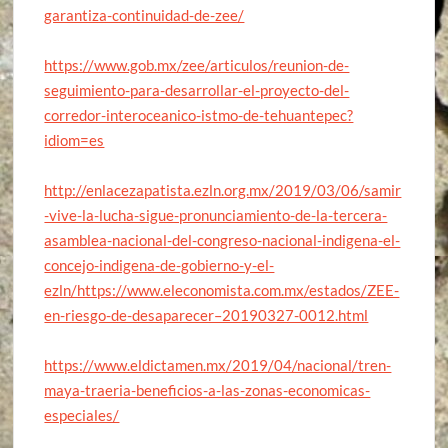
garantiza-continuidad-de-zee/
https://www.gob.mx/zee/articulos/reunion-de-
seguimiento-para-desarrollar-el-proyecto-del-
corredor-interoceanico-istmo-de-tehuantepec?
idiom=es
http://enlacezapatista.ezln.org.mx/2019/03/06/samir
-vive-la-lucha-sigue-pronunciamiento-de-la-tercera-
asamblea-nacional-del-congreso-nacional-indigena-el-
concejo-indigena-de-gobierno-y-el-
ezln/https://www.eleconomista.com.mx/estados/ZEE-
en-riesgo-de-desaparecer–20190327-0012.html
https://www.eldictamen.mx/2019/04/nacional/tren-
maya-traeria-beneficios-a-las-zonas-economicas-
especiales/