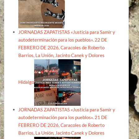
JORNADAS ZAPATISTAS «Justicia para Samir y
autodeterminación para los pueblos». 22 DE
FEBRERO DE 2026, Caracoles de Roberto
Barrios, La Unión, Jacinto Canek y Dolores
Hidalgo
JORNADAS ZAPATISTAS «Justicia para Samir y
autodeterminación para los pueblos». 21 DE
FEBRERO DE 2026, Caracoles de Roberto
Barrios, La Unión, Jacinto Canek y Dolores