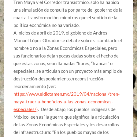
Tren Maya y el Corredor transístmico, solo ha habido
una simulación de consulta por parte del gobierno de
la
cuarta transformación, mientras que el sentido de la
política eocnómica no ha variado.
A inicios de abril de 2019, el gobieno de Andres
Manuel López Obrador se debate sobre
s
i cambiarle el
nombre o no a la Zonas Económicas
E
speciales, pero
sus funcionarios dejan pocas dudas sobre el hecho de
que estas zonas, sean llamadas “libres, “francas” o
especiales, se articulan con
un pr
o
yecto más amplio de
destrucción-despoblamiento /reconstrucción-
reordenamiento (ver:
https://www.eldictamen.mx/2019/04/nacional/tren-
maya-traeria-beneficios-a-las-zonas-economicas-
especiales/)
. Desde abajo, los pueblos indígenas de
México leen así la guerra que significa la articulación
de las
Z
onas
E
conómicas
E
speciales y los desarrollos
de infraestructura: “En los pueblos mayas de los