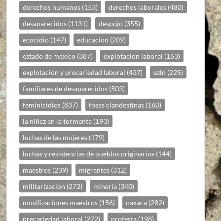
derechos humanos
(153)
derechos laborales
(480)
desaparecidos
(1131)
despojo
(355)
ecocidio
(147)
educacion
(209)
estado de mexico
(387)
explotacion laboral
(163)
explotación y precariedad laboral
(437)
ezln
(225)
familiares de desaparecidos
(503)
feminicidios
(837)
fosas clandestinas
(160)
la niñez en la tormenta
(193)
luchas de las mujeres
(179)
luchas y resistencias de pueblos originarios
(144)
maestros
(239)
migrantes
(312)
militarizacion
(272)
mineria
(340)
movilizaciones maestros
(156)
oaxaca
(282)
precariedad laboral
(272)
protesta
(198)