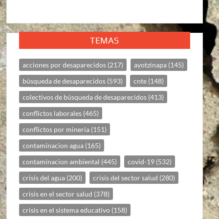
TEMAS
acciones por desaparecidos
(217)
ayotzinapa
(145)
búsqueda de desaparecidos
(593)
cnte
(148)
colectivos de búsqueda de desaparecidos
(413)
conflictos laborales
(465)
conflictos por mineria
(151)
contaminacion agua
(165)
contaminacion ambiental
(445)
covid-19
(532)
crisis del agua
(200)
crisis del sector salud
(280)
crisis en el sector salud
(378)
crisis en el sistema educativo
(158)