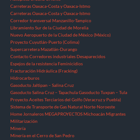
Carreteras Oaxaca-Costa y Oaxaca-Istmo
Carreteras Oaxaca-Costa y Oaxaca-Istmo
Corredor transversal Manzanillo-Tampico
Libramiento Sur de la Ciudad de Morelia
Nuevo Aeropuerto de la Ciudad de México (México)
Proyecto Cuyutlán-Puerto (Colima)
Supercarretera Mazatlán-Durango
Contacto
Corredores industriales
Desaparecidos
Espejos de la resistencia
Feminicidios
Fracturación Hidráulica (Fracking)
Hidrocarburos
Gasoducto Jaltipan – Salina Cruz
Gasoducto Salina Cruz – Tapachula
Gasoducto Tuxpan – Tula
Proyecto Aceites Terciarios del Golfo (Veracruz y Puebla)
Sistema de Transporte de Gas Natural Norte-Noroeste
Home
Jornaleros
MEGAPROYECTOS
Michoacán
Migrantes
Militarización
Minería
Minería en el Cerro de San Pedro