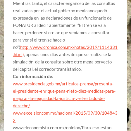
Mientras tanto, el carácter engañoso de las consultas
realizadas por el actual gobierno mexicano quedó
expresada en las declaraciones de un funcionario de
FONATUR al decir abiertamente: “El tren se va a
hacer, perdonen si creían que veníamos a consultar
para ver si el tren se hace o
no”(
http://www.cronica.com.mx/notas/2019/1114331
.html)
, apenas unos días antes de que se realizase la
simulación de la consulta sobre otro mega poryecto
del capital, el corredor transístmico.
Con información de:
www.presidencia.gob.mx/articulos-prensa/presenta-
el-presidente-enrique-pena-nieto-diez-medidas-para-
mejorar-la-seguridad-la-justicia-y-el-estado-de-
derecho/
www.excelsior.com.mx/nacional/2015/09/30/104843
2
www.eleconomista.com.mx/opinion/Para-eso-estan-