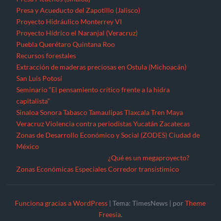
Presa y Acueducto del Zapotillo (Jalisco)
Proyecto Hidráulico Monterrey VI
Proyecto Hídrico el Naranjal (Veracruz)
Puebla
Querétaro
Quintana Roo
Recursos forestales
Extracción de maderas preciosas en Ostula (Michoacán)
San Luis Potosí
Seminario “El pensamiento crítico frente a la hidra
capitalista”
Sinaloa
Sonora
Tabasco
Tamaulipas
Tlaxcala
Tren Maya
Veracruz
Violencia contra periodistas
Yucatán
Zacatecas
Zonas de Desarrollo Económico y Social (ZODES) Ciudad de
México
¿Qué es un megaproyecto?
Zonas Económicas Especiales
Corredor transístimico
Funciona gracias a WordPress
|
Tema: TimesNews
|
por
Theme
Freesia
.