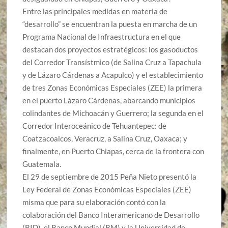
Entre las principales medidas en materia de
“desarrollo” se encuentran la puesta en marcha de un
Programa Nacional de Infraestructura en el que
destacan dos proyectos estratégicos: los gasoductos
del Corredor Transístmico (de Salina Cruz a Tapachula
y de Lázaro Cárdenas a Acapulco) y el establecimiento
de tres Zonas Económicas Especiales (ZEE) la primera
en el puerto Lázaro Cárdenas, abarcando municipios
colindantes de Michoacán y Guerrero; la segunda en el
Corredor Interoceánico de Tehuantepec: de
Coatzacoalcos, Veracruz, a Salina Cruz, Oaxaca; y
finalmente, en Puerto Chiapas, cerca de la frontera con
Guatemala.
El 29 de septiembre de 2015 Peña Nieto presentó la
Ley Federal de Zonas Económicas Especiales (ZEE)
misma que para su elaboración contó con la
colaboración del Banco Interamericano de Desarrollo
(BID), el Banco Mundial (BM) y la Universidad de