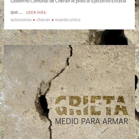
Gobierno Comunal de Cherán le pidió al Ejecutivo Estatal
que …
LEER MÁS
autonomia
cheran
mando unico