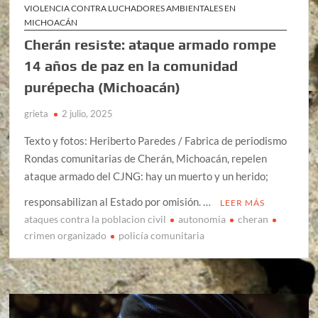
VIOLENCIA CONTRA LUCHADORES AMBIENTALES EN
MICHOACÁN
Cherán resiste: ataque armado rompe
14 años de paz en la comunidad
purépecha (Michoacán)
grieta
2 julio, 2025
Texto y fotos: Heriberto Paredes / Fabrica de periodismo
Rondas comunitarias de Cherán, Michoacán, repelen
ataque armado del CJNG: hay un muerto y un herido;
responsabilizan al Estado por omisión. …
LEER MÁS
ataques contra la poblacion civil
autonomia
cheran
crimen organizado
policía comunitaria