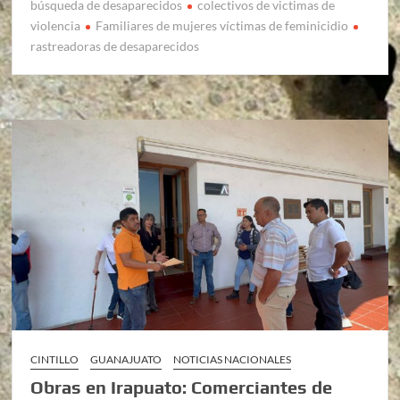
búsqueda de desaparecidos
colectivos de victimas de
violencia
Familiares de mujeres víctimas de feminicidio
rastreadoras de desaparecidos
CINTILLO
GUANAJUATO
NOTICIAS NACIONALES
Obras en Irapuato: Comerciantes de