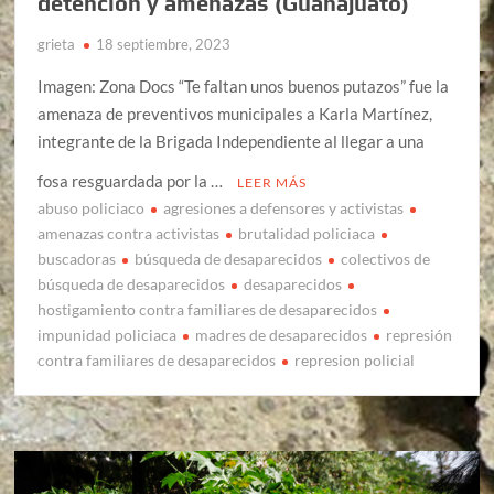
detención y amenazas (Guanajuato)
grieta
18 septiembre, 2023
Imagen: Zona Docs “Te faltan unos buenos putazos” fue la
amenaza de preventivos municipales a Karla Martínez,
integrante de la Brigada Independiente al llegar a una
fosa resguardada por la …
LEER MÁS
abuso policiaco
agresiones a defensores y activistas
amenazas contra activistas
brutalidad policiaca
buscadoras
búsqueda de desaparecidos
colectivos de
búsqueda de desaparecidos
desaparecidos
hostigamiento contra familiares de desaparecidos
impunidad policiaca
madres de desaparecidos
represión
contra familiares de desaparecidos
represion policial