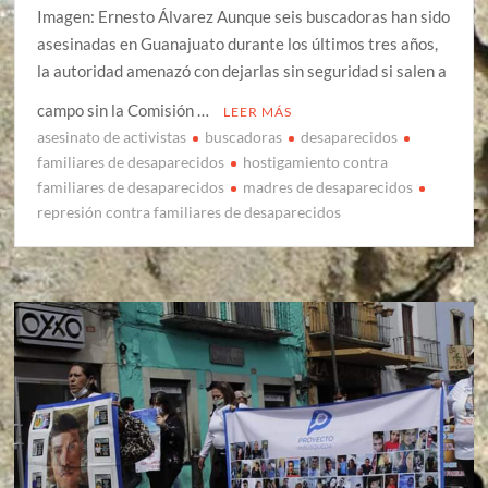
Imagen: Ernesto Álvarez Aunque seis buscadoras han sido
asesinadas en Guanajuato durante los últimos tres años,
la autoridad amenazó con dejarlas sin seguridad si salen a
campo sin la Comisión …
LEER MÁS
asesinato de activistas
buscadoras
desaparecidos
familiares de desaparecidos
hostigamiento contra
familiares de desaparecidos
madres de desaparecidos
represión contra familiares de desaparecidos