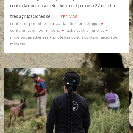
contra la minería a cielo abierto, el próximo 22 de julio,
tres agrupaciones se …
LEER MÁS
conflictos por mineria
contaminacion del agua
contaminacion por mineria
lucha contra mineras
mineras canadienses
protestas contra contaminacion de
mineras