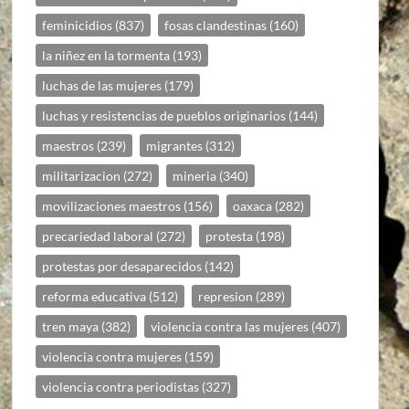
feminicidios
(837)
fosas clandestinas
(160)
la niñez en la tormenta
(193)
luchas de las mujeres
(179)
luchas y resistencias de pueblos originarios
(144)
maestros
(239)
migrantes
(312)
militarizacion
(272)
mineria
(340)
movilizaciones maestros
(156)
oaxaca
(282)
precariedad laboral
(272)
protesta
(198)
protestas por desaparecidos
(142)
reforma educativa
(512)
represion
(289)
tren maya
(382)
violencia contra las mujeres
(407)
violencia contra mujeres
(159)
violencia contra periodistas
(327)