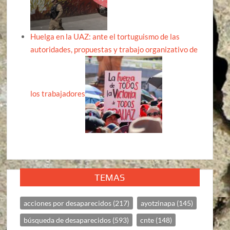
Huelga en la UAZ: ante el tortuguismo de las
autoridades, propuestas y trabajo organizativo de
los trabajadores
TEMAS
acciones por desaparecidos
(217)
ayotzinapa
(145)
búsqueda de desaparecidos
(593)
cnte
(148)