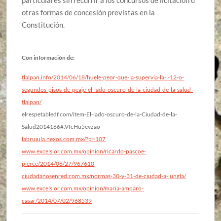
otras formas de concesión previstas en la
Constitución.
Con información de:
tlalpan.info/2014/06/18/huele-peor-que-la-supervia-la-l-12-o-
segundos-pisos-de-peaje-el-lado-oscuro-de-la-ciudad-de-la-salud-
tlalpan/
elrespetabledf.com/item-El-lado-oscuro-de-la-Ciudad-de-la-
Salud2014166#.VfcHu5evzao
labrujula.nexos.com.mx/?p=107
www.excelsior.com.mx/opinion/ricardo-pascoe-
pierce/2014/06/27/967610
ciudadanosenred.com.mx/normas-30-y-31-de-ciudad-a-jungla/
www.excelsior.com.mx/opinion/maria-amparo-
casar/2014/07/02/968539