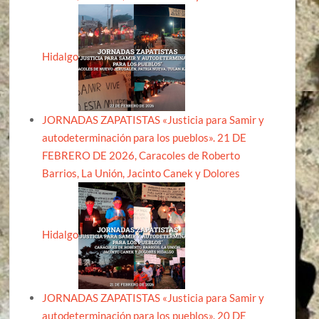
Hidalgo
JORNADAS ZAPATISTAS «Justicia para Samir y
autodeterminación para los pueblos». 21 DE
FEBRERO DE 2026, Caracoles de Roberto
Barrios, La Unión, Jacinto Canek y Dolores
Hidalgo
JORNADAS ZAPATISTAS «Justicia para Samir y
autodeterminación para los pueblos». 20 DE