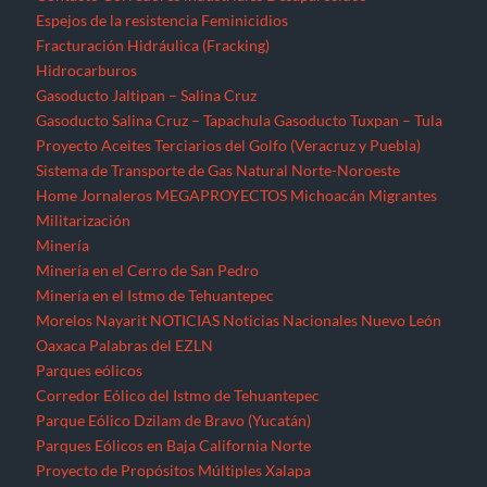
Espejos de la resistencia
Feminicidios
Fracturación Hidráulica (Fracking)
Hidrocarburos
Gasoducto Jaltipan – Salina Cruz
Gasoducto Salina Cruz – Tapachula
Gasoducto Tuxpan – Tula
Proyecto Aceites Terciarios del Golfo (Veracruz y Puebla)
Sistema de Transporte de Gas Natural Norte-Noroeste
Home
Jornaleros
MEGAPROYECTOS
Michoacán
Migrantes
Militarización
Minería
Minería en el Cerro de San Pedro
Minería en el Istmo de Tehuantepec
Morelos
Nayarit
NOTICIAS
Noticias Nacionales
Nuevo León
Oaxaca
Palabras del EZLN
Parques eólicos
Corredor Eólico del Istmo de Tehuantepec
Parque Eólico Dzilam de Bravo (Yucatán)
Parques Eólicos en Baja California Norte
Proyecto de Propósitos Múltiples Xalapa