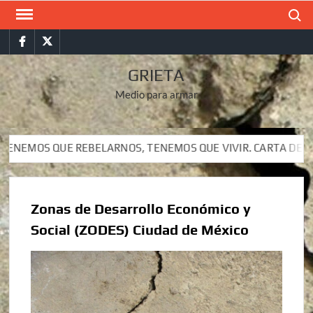
Saltar
Buscar
al
Facebook
Twitter
contenido
GRIETA
Medio para armar
QUE REBELARNOS, TENEMOS QUE VIVIR. CARTA DEL SUBCOMAND
QUE REBELARNOS, TENEMOS QUE VIVIR. CARTA DEL SUBCOMAND
Zonas de Desarrollo Económico y
Social (ZODES) Ciudad de México