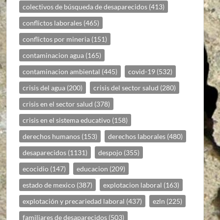
colectivos de búsqueda de desaparecidos
(413)
conflictos laborales
(465)
conflictos por mineria
(151)
contaminacion agua
(165)
contaminacion ambiental
(445)
covid-19
(532)
crisis del agua
(200)
crisis del sector salud
(280)
crisis en el sector salud
(378)
crisis en el sistema educativo
(158)
derechos humanos
(153)
derechos laborales
(480)
desaparecidos
(1131)
despojo
(355)
ecocidio
(147)
educacion
(209)
estado de mexico
(387)
explotacion laboral
(163)
explotación y precariedad laboral
(437)
ezln
(225)
familiares de desaparecidos
(503)