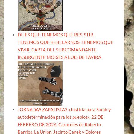
DILES QUE TENEMOS QUE RESISTIR,
TENEMOS QUE REBELARNOS, TENEMOS QUE
VIVIR. CARTA DEL SUBCOMANDANTE
INSURGENTE MOISÉS A LUIS DE TAVIRA
JORNADAS ZAPATISTAS «Justicia para Samir y
autodeterminación para los pueblos». 22 DE
FEBRERO DE 2026, Caracoles de Roberto
Barrios, La Unión, Jacinto Canek y Dolores