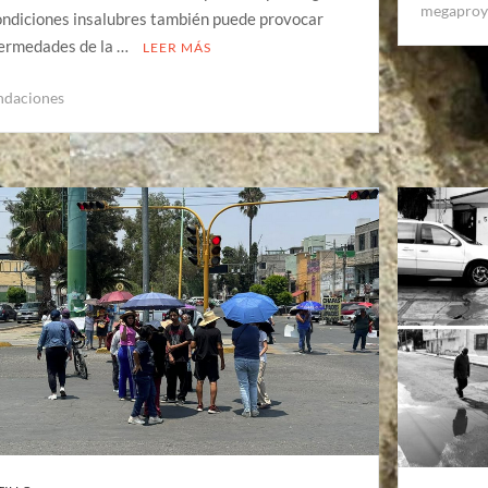
megaproy
ondiciones insalubres también puede provocar
ermedades de la …
LEER MÁS
ndaciones