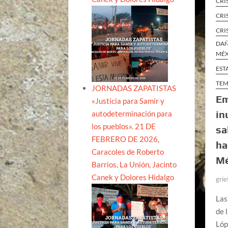
CRI
CRI
CRI
DAÑ
MÉ
EST
TEM
JORNADAS ZAPATISTAS
Em
«Justicia para Samir y
in
autodeterminación para
los pueblos». 21 DE
sa
FEBRERO DE 2026,
ha
Caracoles de Roberto
Mé
Barrios, La Unión, Jacinto
Canek y Dolores Hidalgo
grie
Las
de 
Lóp