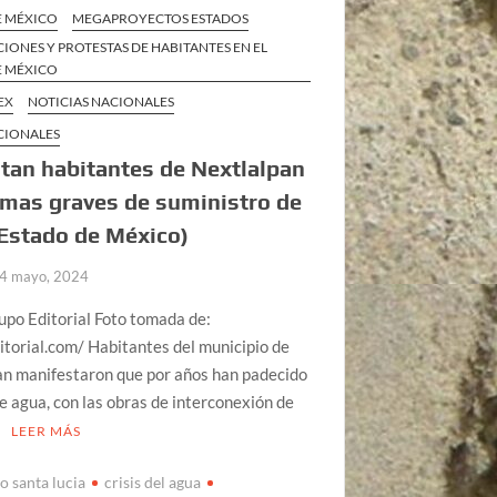
E MÉXICO
MEGAPROYECTOS ESTADOS
IONES Y PROTESTAS DE HABITANTES EN EL
E MÉXICO
EX
NOTICIAS NACIONALES
CIONALES
tan habitantes de Nextlalpan
mas graves de suministro de
Estado de México)
4 mayo, 2024
po Editorial Foto tomada de:
torial.com/ Habitantes del municipio de
an manifestaron que por años han padecido
de agua, con las obras de interconexión de
…
LEER MÁS
o santa lucia
crisis del agua