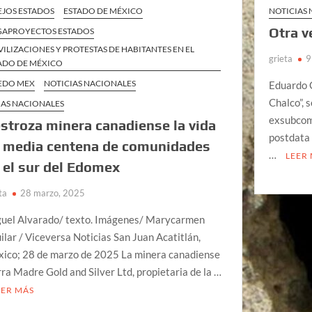
EJOS ESTADOS
ESTADO DE MÉXICO
NOTICIAS
Otra v
APROYECTOS ESTADOS
ILIZACIONES Y PROTESTAS DE HABITANTES EN EL
grieta
9
ADO DE MÉXICO
EDO MEX
NOTICIAS NACIONALES
Eduardo G
Chalco”, 
AS NACIONALES
exsubcom
stroza minera canadiense la vida
postdata 
 media centena de comunidades
…
LEER
 el sur del Edomex
ta
28 marzo, 2025
uel Alvarado/ texto. Imágenes/ Marycarmen
ilar / Viceversa Noticias San Juan Acatitlán,
ico; 28 de marzo de 2025 La minera canadiense
rra Madre Gold and Silver Ltd, propietaria de la …
EER MÁS