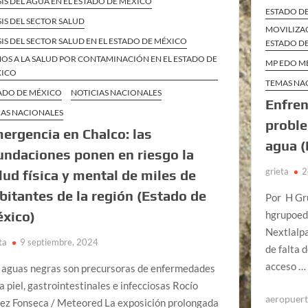
SIS DEL AGUA EN EL ESTADO DE MÉXICO
ESTADO D
SIS DEL SECTOR SALUD
MOVILIZAC
SIS DEL SECTOR SALUD EN EL ESTADO DE MÉXICO
ESTADO D
OS A LA SALUD POR CONTAMINACIÓN EN EL ESTADO DE
MP EDO M
XICO
TEMAS NA
ADO DE MÉXICO
NOTICIAS NACIONALES
Enfren
AS NACIONALES
proble
ergencia en Chalco: las
agua (
undaciones ponen en riesgo la
grieta
2
lud física y mental de miles de
bitantes de la región (Estado de
Por H Gru
hgrupoedi
xico)
Nextlalp
ta
9 septiembre, 2024
de falta 
acceso 
 aguas negras son precursoras de enfermedades
la piel, gastrointestinales e infecciosas Rocío
aeropuert
ez Fonseca / Meteored La exposición prolongada