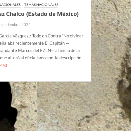
 NACIONALES
TEMAS NACIONALES
ez Chalco (Estado de México)
 septiembre, 2024
arcía Vázquez / Todo en Contra “No olvidar
señalaba recientemente El Capitán —
andante Marcos del EZLN— al inicio de la
que alteró al oficialismo con la descripción
 MÁS