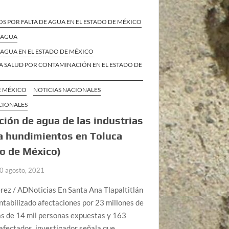
S POR FALTA DE AGUA EN EL ESTADO DE MÉXICO
L AGUA
L AGUA EN EL ESTADO DE MÉXICO
A SALUD POR CONTAMINACIÓN EN EL ESTADO DE
E MÉXICO
NOTICIAS NACIONALES
CIONALES
ción de agua de las industrias
a hundimientos en Toluca
o de México)
0 agosto, 2021
rez / ADNoticias En Santa Ana Tlapaltitlán
ntabilizado afectaciones por 23 millones de
ás de 14 mil personas expuestas y 163
afectados, investigador señala que …