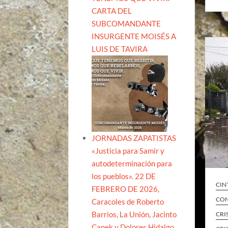
CARTA DEL
SUBCOMANDANTE
INSURGENTE MOISÉS A
LUIS DE TAVIRA
JORNADAS ZAPATISTAS
«Justicia para Samir y
autodeterminación para
los pueblos». 22 DE
CIN
FEBRERO DE 2026,
CON
Caracoles de Roberto
Barrios, La Unión, Jacinto
CRI
Canek y Dolores Hidalgo