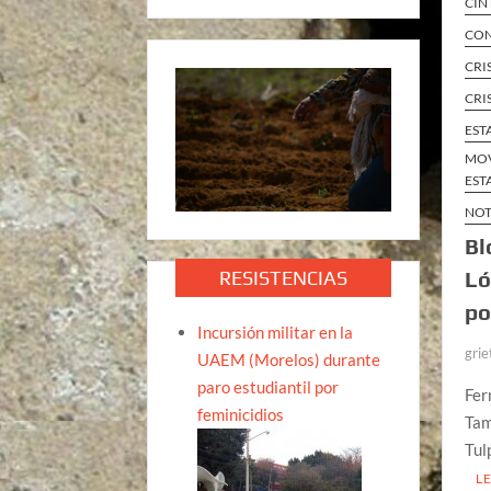
CIN
CON
CRI
CRI
EST
MOV
EST
NOT
Bl
RESISTENCIAS
Ló
po
Incursión militar en la
grie
UAEM (Morelos) durante
paro estudiantil por
Fer
feminicidios
Tam
Tul
L