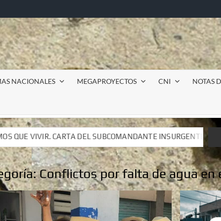
MAS NACIONALES
MEGAPROYECTOS
CNI
NOTAS D
BCOMANDANTE INSURGENTE MOISÉS A LUIS DE TAVIRA
BCOMANDANTE INSURGENTE MOISÉS A LUIS DE TAVIRA
egoría:
Conflictos por falta de agua en