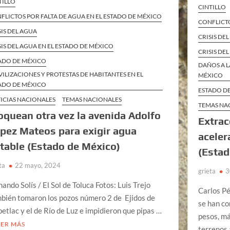
TILLO
CINTILLO
FLICTOS POR FALTA DE AGUA EN EL ESTADO DE MÉXICO
CONFLICTO
SIS DEL AGUA
CRISIS DE
SIS DEL AGUA EN EL ESTADO DE MÉXICO
CRISIS DE
ADO DE MÉXICO
DAÑOS A L
ILIZACIONES Y PROTESTAS DE HABITANTES EN EL
MÉXICO
ADO DE MÉXICO
ESTADO D
ICIAS NACIONALES
TEMAS NACIONALES
TEMAS NA
oquean otra vez la avenida Adolfo
Extrac
pez Mateos para exigir agua
aceler
table (Estado de México)
(Estad
ta
22 mayo, 2024
grieta
3
nando Solís / El Sol de Toluca Fotos: Luis Trejo
Carlos Pé
bién tomaron los pozos número 2 de Ejidos de
se han co
petlac y el de Río de Luz e impidieron que pipas …
pesos, m
EER MÁS
terrenos 