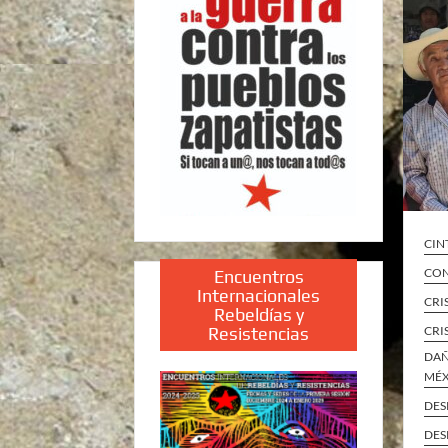
CIN
CON
Encuentros
Internacionales
CRI
Rebeldías y
Resistencias
CRI
DAÑ
MÉ
DES
DES