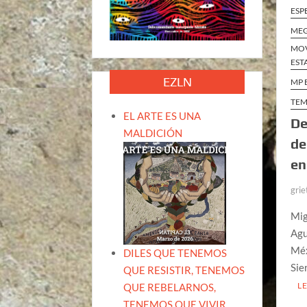
ESP
MEG
MOV
EST
EZLN
MP 
TEM
EL ARTE ES UNA
De
MALDICIÓN
de
en
grie
Mig
Agu
Méx
DILES QUE TENEMOS
Sie
QUE RESISTIR, TENEMOS
L
QUE REBELARNOS,
TENEMOS QUE VIVIR.