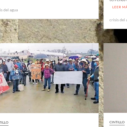
LEER M
is del agua
crisis del
CINTILLO
TILLO