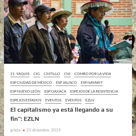
21. YAQUIS
CIG
CINTILLO
CNI
COMBO POR LA VIDA
ESP CIUDAD DE MÉXICO
ESP JALISCO
ESP NAYARIT
ESP NUEVO LEÓN
ESP OAXACA
ESPEJOS DE LA RESISTENCIA
ESPEJOS ESTADOS
EVENTOS
EVENTOS
EZLN
El capitalismo ya está llegando a su
fin”: EZLN
grieta
23 diciembre, 2019