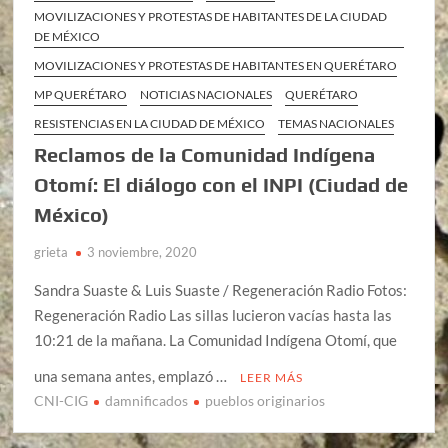
MOVILIZACIONES Y PROTESTAS DE HABITANTES DE LA CIUDAD
DE MÉXICO
MOVILIZACIONES Y PROTESTAS DE HABITANTES EN QUERÉTARO
MP QUERÉTARO
NOTICIAS NACIONALES
QUERÉTARO
RESISTENCIAS EN LA CIUDAD DE MÉXICO
TEMAS NACIONALES
Reclamos de la Comunidad Indígena
Otomí: El diálogo con el INPI (Ciudad de
México)
grieta
3 noviembre, 2020
Sandra Suaste & Luis Suaste / Regeneración Radio Fotos:
Regeneración Radio Las sillas lucieron vacías hasta las
10:21 de la mañana. La Comunidad Indígena Otomí, que
una semana antes, emplazó …
LEER MÁS
CNI-CIG
damnificados
pueblos originarios