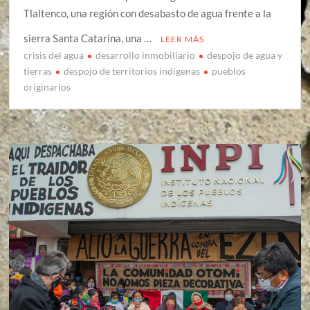
Tlaltenco, una región con desabasto de agua frente a la
sierra Santa Catarina, una …
LEER MÁS
crisis del agua
desarrollo inmobiliario
despojo de agua y
tierras
despojo de territorios indigenas
pueblos
originarios