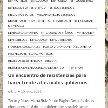
ESP MORELOS
ESP OAXACA
ESP PUEBLA
ESP QUERÉTARO
ESPEJOS DE LA RESISTENCIA
ESPEJOS ESTADOS
MEGAPROYECTOS
MEGAPROYECTOS ESTADOS
MOVILIZACIONES Y PROTESTAS DE HABITANTES DE LA CIUDAD
DE MÉXICO
MP BAJA CALIFORNIA
MP CIUDAD DE MÉXICO
MP EDO MEX
MP MORELOS
MP OAXACA
MP QUERÉTARO
NOTICIAS NACIONALES
POR LA VIDA Y CONTRA EL DINERO
PROYECTO INTEGRAL MORELOS
REDES DE RESISTENCIA Y REBELDÍA
RESISTENCIAS EN LA CIUDAD DE MÉXICO
TREN MAYA
Un encuentro de resistencias para
hacer frente a los malos gobiernos
grieta
10 junio, 2021
Texto y fotos: María Ruiz Pie de Página Después de las
elecciones del 6 de junio defensores y activistas de