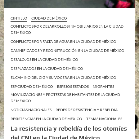
CINTILLO
CIUDAD DE MÉXICO
CONFLICTOS POR DESARROLLOS INMOBILIARIOS EN LA CIUDAD
DE MÉXICO
CONFLICTOS POR FALTA DE AGUA EN LA CIUDAD DE MÉXICO
DAMNIFICADOS Y RECONSTRUCCIÓN EN LA CIUDAD DE MÉXICO
DESALOJOS EN LA CIUDAD DE MÉXICO
DESPLAZADOS EN LA CIUDAD DE MÉXICO
EL CAMINO DEL CIG Y SU VOCERA EN LA CIUDAD DE MÉXICO
ESP CIUDAD DE MÉXICO
ESPEJOS ESTADOS
MIGRANTES
MOVILIZACIONES Y PROTESTAS DE HABITANTES DE LA CIUDAD
DE MÉXICO
NOTICIAS NACIONALES
REDES DE RESISTENCIA Y REBELDÍA
RESISTENCIAS EN LA CIUDAD DE MÉXICO
TEMAS NACIONALES
La resistencia y rebeldía de los otomíes
del CNI en la Ciudad de México