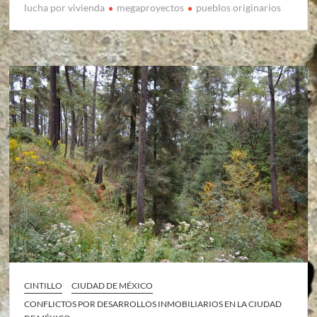
lucha por vivienda
megaproyectos
pueblos originarios
CINTILLO
CIUDAD DE MÉXICO
CONFLICTOS POR DESARROLLOS INMOBILIARIOS EN LA CIUDAD