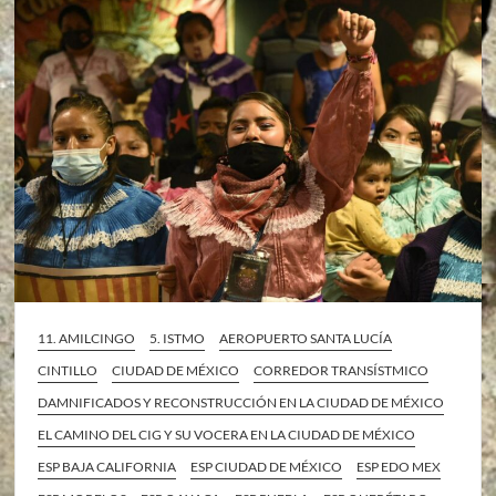
11. AMILCINGO
5. ISTMO
AEROPUERTO SANTA LUCÍA
CINTILLO
CIUDAD DE MÉXICO
CORREDOR TRANSÍSTMICO
DAMNIFICADOS Y RECONSTRUCCIÓN EN LA CIUDAD DE MÉXICO
EL CAMINO DEL CIG Y SU VOCERA EN LA CIUDAD DE MÉXICO
ESP BAJA CALIFORNIA
ESP CIUDAD DE MÉXICO
ESP EDO MEX