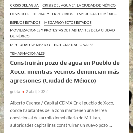
CRISIS DEL AGUA
CRISIS DEL AGUA EN LA CIUDAD DE MÉXICO
DESPOJO DE TIERRAS Y TERRITORIOS
ESP CIUDAD DE MÉXICO
ESPEJOS ESTADOS
MEGAPROYECTOS ESTADOS
MOVILIZACIONES Y PROTESTAS DE HABITANTES DE LA CIUDAD
DE MÉXICO
MP CIUDAD DE MÉXICO
NOTICIAS NACIONALES
TEMAS NACIONALES
Construirán pozo de agua en Pueblo de
Xoco, mientras vecinos denuncian más
agresiones (Ciudad de México)
grieta
2 abril, 2022
Alberto Cuenca / Capital CDMX En el pueblo de Xoco,
donde habitantes de la zona mantienen una férrea
oposición al desarrollo inmobiliario de Mítikah,
autoridades capitalinas construirán un nuevo pozo …