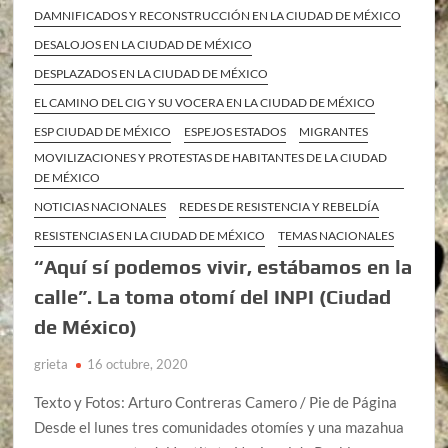
DAMNIFICADOS Y RECONSTRUCCIÓN EN LA CIUDAD DE MÉXICO
DESALOJOS EN LA CIUDAD DE MÉXICO
DESPLAZADOS EN LA CIUDAD DE MÉXICO
EL CAMINO DEL CIG Y SU VOCERA EN LA CIUDAD DE MÉXICO
ESP CIUDAD DE MÉXICO
ESPEJOS ESTADOS
MIGRANTES
MOVILIZACIONES Y PROTESTAS DE HABITANTES DE LA CIUDAD
DE MÉXICO
NOTICIAS NACIONALES
REDES DE RESISTENCIA Y REBELDÍA
RESISTENCIAS EN LA CIUDAD DE MÉXICO
TEMAS NACIONALES
“Aquí sí podemos vivir, estábamos en la
calle”. La toma otomí del INPI (Ciudad
de México)
grieta
16 octubre, 2020
Texto y Fotos: Arturo Contreras Camero / Pie de Página
Desde el lunes tres comunidades otomíes y una mazahua