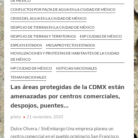
DE MÉXICO
CONFLICTOS POR FALTA DE AGUA EN LA CIUDAD DE MÉXICO
CRISIS DEL AGUA EN LA CIUDAD DE MÉXICO
DESPOJO DE TIERRAS EN LA CIUDAD DE MÉXICO
DESPOJO DE TIERRAS Y TERRITORIOS
ESP CIUDAD DE MÉXICO
ESPEJOS ESTADOS
MEGAPROYECTOS ESTADOS
MOVILIZACIONES Y PROTESTAS DE HABITANTES DE LA CIUDAD
DE MÉXICO
MP CIUDAD DE MÉXICO
NOTICIAS NACIONALES
TEMAS NACIONALES
Las áreas protegidas de la CDMX están
amenazadas por centros comerciales,
despojos, puentes…
grieta
21 noviembre, 2020
Dulce Olvera / SinEmbargo Una empresa planea un
centro comercial en el pueblo originario San Francisco