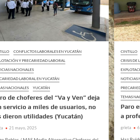
TILLO
CONFLICTOS LABORALES EN YUCATÁN
CINTILLO
LOTACIÓN Y PRECARIEDAD LABORAL
CRISIS DE
ICIAS NACIONALES
EXPLOTAC
CARIEDAD LABORAL EN YUCATÁN
NOTICIAS
AS NACIONALES
YUCATÁN
PRECARIE
ro de choferes del “Va y Ven” deja
TEMAS NA
Paro e
n servicio a miles de usuarios, no
a prof
s dieron utilidades (Yucatán)
grieta
6
ta
21 mayo, 2025
Haz Ruid
ge Robles / MAS Medio Alternativo Choferes del