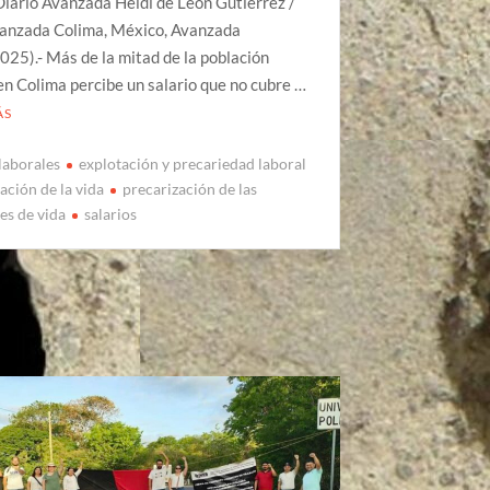
iario Avanzada Heidi de León Gutiérrez /
vanzada Colima, México, Avanzada
25).- Más de la mitad de la población
n Colima percibe un salario que no cubre …
ÁS
laborales
explotación y precariedad laboral
ación de la vida
precarización de las
es de vida
salarios