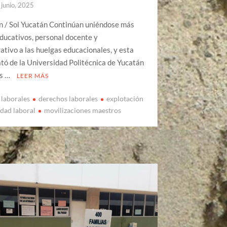
 junio, 2025
n / Sol Yucatán Continúan uniéndose más
ducativos, personal docente y
ativo a las huelgas educacionales, y esta
ató de la Universidad Politécnica de Yucatán
os …
LEER MÁS
 laborales
derechos laborales
explotación
edad laboral
movilizaciones maestros