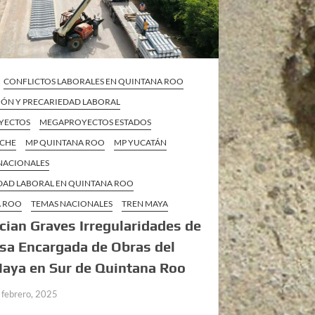
CONFLICTOS LABORALES EN QUINTANA ROO
IÓN Y PRECARIEDAD LABORAL
YECTOS
MEGAPROYECTOS ESTADOS
ECHE
MP QUINTANA ROO
MP YUCATÁN
 NACIONALES
DAD LABORAL EN QUINTANA ROO
A ROO
TEMAS NACIONALES
TREN MAYA
ian Graves Irregularidades de
sa Encargada de Obras del
aya en Sur de Quintana Roo
 febrero, 2025