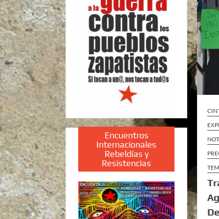
CIN
EXP
Encuentros
NOT
Internacionales
Rebeldías y
PRE
Resistencias
TEM
Tr
Ag
De