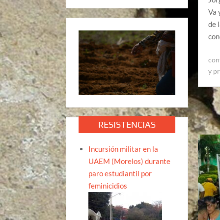
Va 
de 
con
con
y p
RESISTENCIAS
Incursión militar en la
UAEM (Morelos) durante
paro estudiantil por
feminicidios