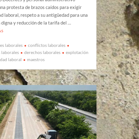
una protesta de brazos caídos para exigir
ad laboral, respeto a su antigüedad para una
n digna y reducción de la tarifa del …
ÁS
es laborales
conflictos laborales
laborales
derechos laborales
explotación
edad laboral
maestros