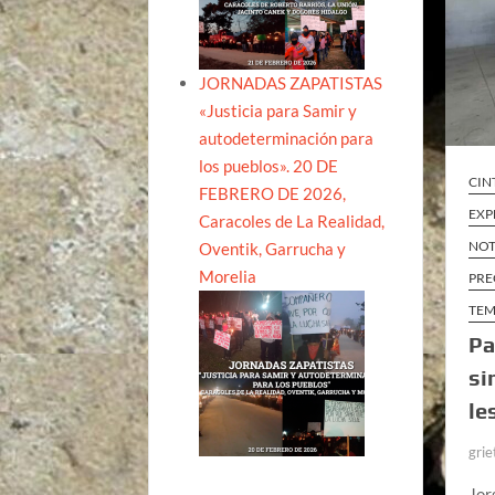
JORNADAS ZAPATISTAS
«Justicia para Samir y
autodeterminación para
los pueblos». 20 DE
CIN
FEBRERO DE 2026,
EXP
Caracoles de La Realidad,
NOT
Oventik, Garrucha y
Morelia
PRE
TEM
Pa
si
le
grie
Jor