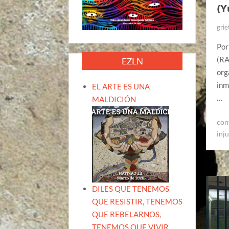
(Y
grie
Por
(RA
EZLN
org
inm
EL ARTE ES UNA
…
MALDICIÓN
con
inju
DILES QUE TENEMOS
QUE RESISTIR, TENEMOS
QUE REBELARNOS,
TENEMOS QUE VIVIR.