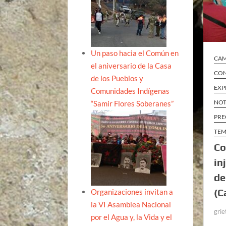
Un paso hacia el Común en
CA
el aniversario de la Casa
CON
de los Pueblos y
EXP
Comunidades Indígenas
NOT
“Samir Flores Soberanes”
PRE
TEM
Co
in
de
(C
Organizaciones invitan a
la VI Asamblea Nacional
grie
por el Agua y, la Vida y el