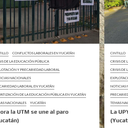
TILLO
CONFLICTOS LABORALES EN YUCATÁN
CINTILLO
SIS DE LA EDUCACIÓN PÚBLICA
CRISIS DE
LOTACIÓN Y PRECARIEDAD LABORAL
CRISIS DE
ICIAS NACIONALES
EXPLOTAC
CARIEDAD LABORAL EN YUCATÁN
NOTICIAS
VATIZACIÓN DE LA EDUCACIÓN PÚBLICA EN YUCATÁN
PRECARIE
AS NACIONALES
YUCATÁN
TEMAS NA
ora la UTM se une al paro
La UPY
ucatán)
(Yucat