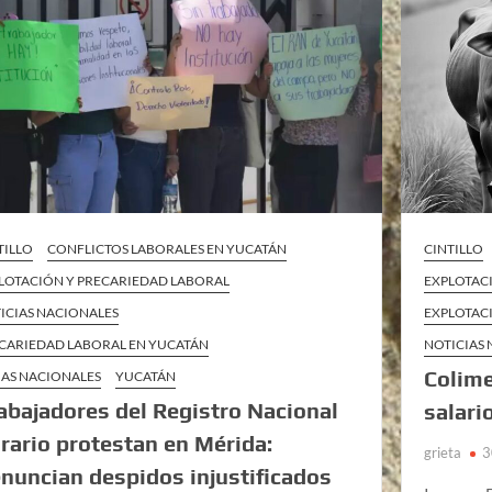
TILLO
CONFLICTOS LABORALES EN YUCATÁN
CINTILLO
LOTACIÓN Y PRECARIEDAD LABORAL
EXPLOTAC
ICIAS NACIONALES
EXPLOTAC
CARIEDAD LABORAL EN YUCATÁN
NOTICIAS
Colime
AS NACIONALES
YUCATÁN
abajadores del Registro Nacional
salari
rario protestan en Mérida:
grieta
3
nuncian despidos injustificados