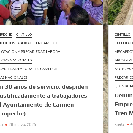
MPECHE
CINTILLO
CINTILLO
FLICTOS LABORALES EN CAMPECHE
EXPLOTAC
LOTACIÓN Y PRECARIEDAD LABORAL
MEGAPRO
ICIAS NACIONALES
MP CAMP
CARIEDAD LABORAL EN CAMPECHE
NOTICIAS
AS NACIONALES
PRECARIE
n 30 años de servicio, despiden
QUINTAN
Denunc
justificadamente a trabajadores
Empre
l Ayuntamiento de Carmen
Tren M
ampeche)
grieta
4
ta
28 marzo, 2025