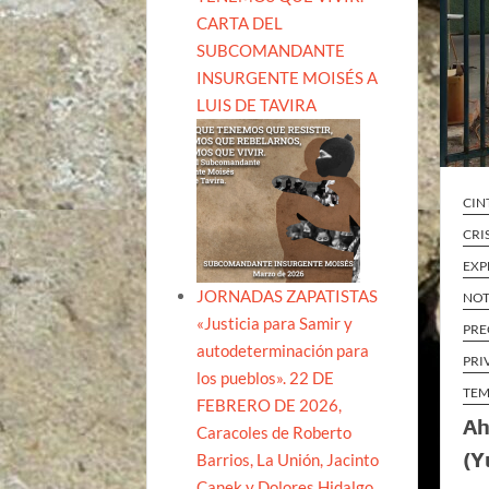
CARTA DEL
SUBCOMANDANTE
INSURGENTE MOISÉS A
LUIS DE TAVIRA
CIN
CRI
EXP
JORNADAS ZAPATISTAS
NOT
«Justicia para Samir y
PRE
autodeterminación para
PRI
los pueblos». 22 DE
TEM
FEBRERO DE 2026,
Ah
Caracoles de Roberto
(Y
Barrios, La Unión, Jacinto
Canek y Dolores Hidalgo