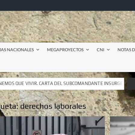
MAS NACIONALES
MEGAPROYECTOS
CNI
NOTAS D
SUBCOMANDANTE INSURGENTE MOISÉS A LUIS DE TAVIRA
SUBCOMANDANTE INSURGENTE MOISÉS A LUIS DE TAVIRA
queta:
derechos laborales