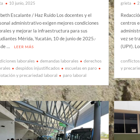
ta
10 junio, 2025
grieta
2
beth Escalante / Haz Ruido Los docentes y el
Redacció
sonal administrativo exigen mejores condiciones
centros e
orales y mejorar la infraestructura para sus
administr
udiantes Mérida, Yucatán, 10 de junio de 2025.-
vez se tr
sde …
(UPY). L
LEER MÁS
diciones laborales
demandas laborales
derechos
conflictos
orales
despidos injustificados
escuelas en paro
y precari
lotación y precariedad laboral
paro laboral