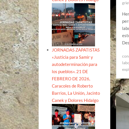
grie
Her
per
lab
est
De
JORNADAS ZAPATISTAS
con
«Justicia para Samir y
lab
autodeterminación para
exp
los pueblos». 21 DE
FEBRERO DE 2026,
Caracoles de Roberto
Barrios, La Unión, Jacinto
Canek y Dolores Hidalgo