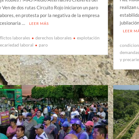
realizan 
y Ven de dos rutas Circuito Rojo iniciaron un paro
estabilid
labores, en protesta por la negativa de la empresa
jubilació
cesionaria …
LEER MÁS
LEER M
flictos laborales
derechos laborales
explotación
recariedad laboral
paro
condicion
demandas 
y precari