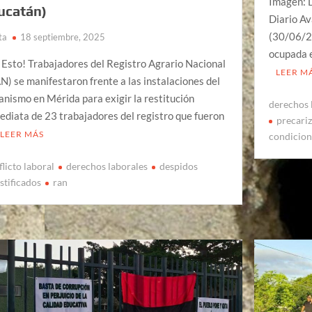
Imagen: D
ucatán)
Diario A
(30/06/20
ta
18 septiembre, 2025
ocupada e
 Esto! Trabajadores del Registro Agrario Nacional
LEER M
N) se manifestaron frente a las instalaciones del
anismo en Mérida para exigir la restitución
derechos 
ediata de 23 trabajadores del registro que fueron
precariz
LEER MÁS
condicion
flicto laboral
derechos laborales
despidos
stificados
ran