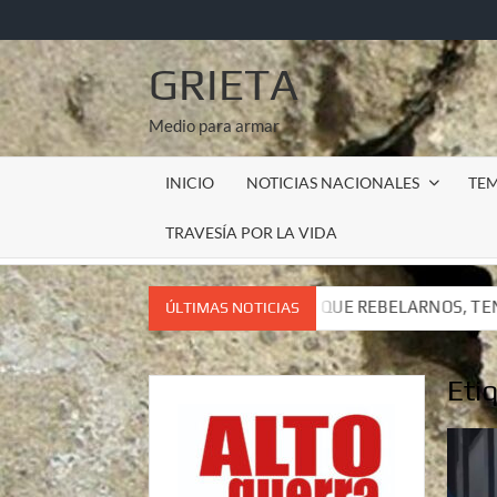
Saltar
al
contenido
GRIETA
Medio para armar
INICIO
NOTICIAS NACIONALES
TE
TRAVESÍA POR LA VIDA
 TENEMOS QUE REBELARNOS, TENEMOS QUE VIVIR. CARTA DEL 
ÚLTIMAS NOTICIAS
 TENEMOS QUE REBELARNOS, TENEMOS QUE VIVIR. CARTA DEL 
Eti