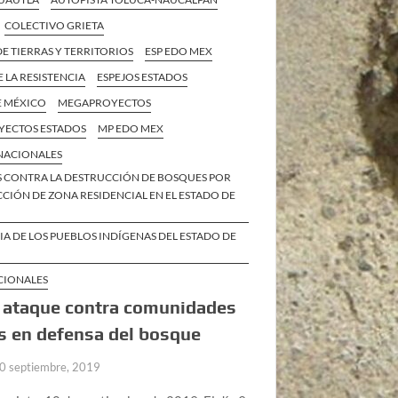
COLECTIVO GRIETA
E TIERRAS Y TERRITORIOS
ESP EDO MEX
E LA RESISTENCIA
ESPEJOS ESTADOS
E MÉXICO
MEGAPROYECTOS
ECTOS ESTADOS
MP EDO MEX
 NACIONALES
S CONTRA LA DESTRUCCIÓN DE BOSQUES POR
IÓN DE ZONA RESIDENCIAL EN EL ESTADO DE
IA DE LOS PUEBLOS INDÍGENAS DEL ESTADO DE
CIONALES
 ataque contra comunidades
s en defensa del bosque
0 septiembre, 2019