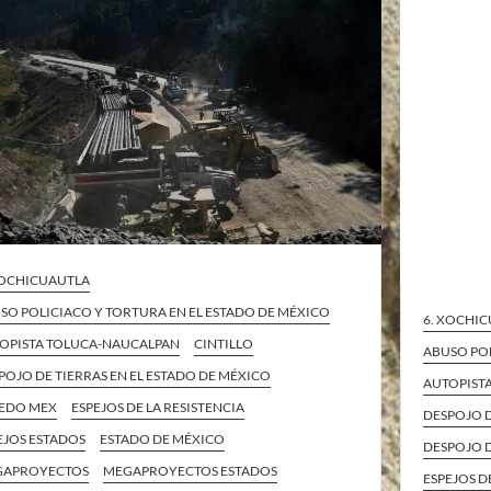
XOCHICUAUTLA
SO POLICIACO Y TORTURA EN EL ESTADO DE MÉXICO
6. XOCHI
OPISTA TOLUCA-NAUCALPAN
CINTILLO
ABUSO POL
POJO DE TIERRAS EN EL ESTADO DE MÉXICO
AUTOPIST
 EDO MEX
ESPEJOS DE LA RESISTENCIA
DESPOJO D
EJOS ESTADOS
ESTADO DE MÉXICO
DESPOJO D
GAPROYECTOS
MEGAPROYECTOS ESTADOS
ESPEJOS D