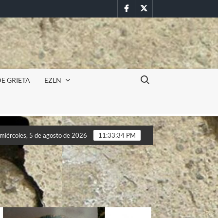
Facebook
Twitter
Buscar:
E GRIETA
EZLN
Incursión militar en la UAEM (Morelos) durante paro estudian
miércoles, 5 de agosto de 2026
11:33:36 PM
Incursión militar en la UAEM (Morelos) durante paro estudian