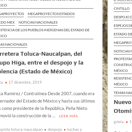
XICO
CINTILLO
GAPROYECTOS
MEGAPROYECTOS ESTADOS
DESPOJO D
EDO MEX
NOTICIAS NACIONALES
ESPEJOS D
ISTENCIA DE LOS PUEBLOS INDÍGENAS DEL ESTADO DE
ESTADO D
XICO
MEGAPROY
AS NACIONALES
NOTICIAS
rretera Toluca-Naucalpan, del
PROTESTA
upo Higa, entre el despojo y la
CONSTRUCC
olencia (Estado de México)
MÉXICO
RESISTENC
ta
17 diciembre, 2019
MÉXICO
TEMAS NA
ka Ramírez / Contralínea Desde 2007, cuando era
ernador del Estado de México y hasta sus últimos
Nuevo
s como presidente de la República, Peña Nieto
Otomí
movió la construcción de la …
LEER MÁS
grieta
1
opista toluca-naucalpan
despojo
luchas y