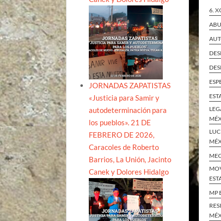
6. 
ABU
AUT
DES
DES
ESP
JORNADAS ZAPATISTAS
EST
«Justicia para Samir y
LEG
autodeterminación para
MÉ
los pueblos». 21 DE
LUC
FEBRERO DE 2026,
MÉ
Caracoles de Roberto
ME
Barrios, La Unión, Jacinto
MOV
Canek y Dolores Hidalgo
EST
MP 
RES
MÉ