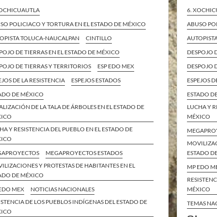
6. XOCHI
XOCHICUAUTLA
ABUSO POL
SO POLICIACO Y TORTURA EN EL ESTADO DE MÉXICO
AUTOPIST
OPISTA TOLUCA-NAUCALPAN
CINTILLO
DESPOJO D
POJO DE TIERRAS EN EL ESTADO DE MÉXICO
DESPOJO D
POJO DE TIERRAS Y TERRITORIOS
ESP EDO MEX
ESPEJOS D
EJOS DE LA RESISTENCIA
ESPEJOS ESTADOS
ESTADO D
ADO DE MÉXICO
LUCHA Y R
ALIZACIÓN DE LA TALA DE ÁRBOLES EN EL ESTADO DE
MÉXICO
XICO
HA Y RESISTENCIA DEL PUEBLO EN EL ESTADO DE
MEGAPRO
XICO
MOVILIZAC
ESTADO D
GAPROYECTOS
MEGAPROYECTOS ESTADOS
ILIZACIONES Y PROTESTAS DE HABITANTES EN EL
MP EDO M
ADO DE MÉXICO
RESISTENC
MÉXICO
EDO MEX
NOTICIAS NACIONALES
ISTENCIA DE LOS PUEBLOS INDÍGENAS DEL ESTADO DE
TEMAS NA
XICO