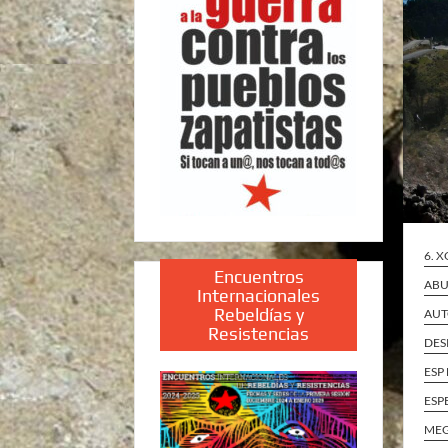
6. 
Encuentros
ABU
Internacionales
Rebeldías y
AUT
Resistencias
DES
ESP
ESP
ME