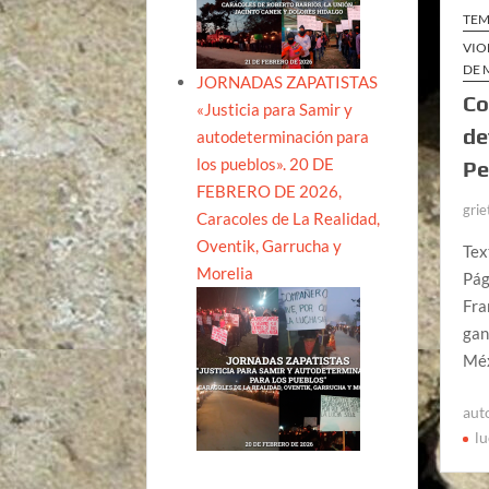
TEM
VIO
DE 
JORNADAS ZAPATISTAS
Co
«Justicia para Samir y
de
autodeterminación para
los pueblos». 20 DE
Pe
FEBRERO DE 2026,
grie
Caracoles de La Realidad,
Oventik, Garrucha y
Tex
Morelia
Pág
Fra
gan
Méx
aut
lu