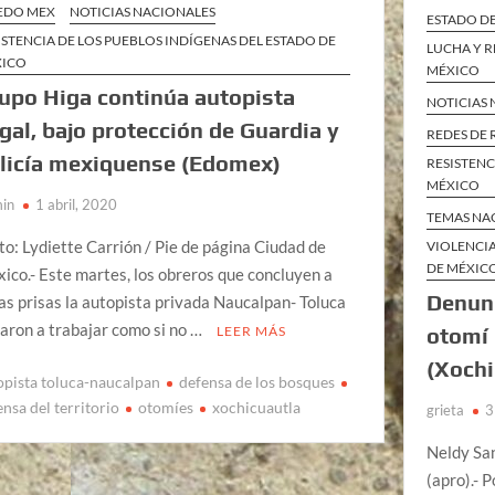
EDO MEX
NOTICIAS NACIONALES
ESTADO D
ISTENCIA DE LOS PUEBLOS INDÍGENAS DEL ESTADO DE
LUCHA Y R
XICO
MÉXICO
upo Higa continúa autopista
NOTICIAS
egal, bajo protección de Guardia y
REDES DE 
licía mexiquense (Edomex)
RESISTENC
MÉXICO
in
1 abril, 2020
TEMAS NA
to: Lydiette Carrión / Pie de página Ciudad de
VIOLENCI
DE MÉXIC
ico.- Este martes, los obreros que concluyen a
Denunc
as prisas la autopista privada Naucalpan- Toluca
garon a trabajar como si no …
otomí 
LEER MÁS
(Xochi
opista toluca-naucalpan
defensa de los bosques
ensa del territorio
otomíes
xochicuautla
grieta
3
Neldy S
(apro).- 