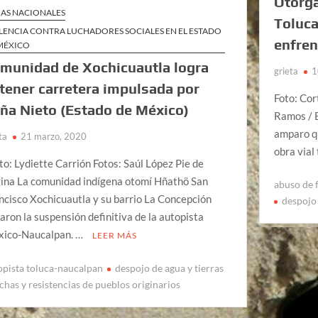
Otorga
AS NACIONALES
Toluca
LENCIA CONTRA LUCHADORES SOCIALES EN EL ESTADO
enfren
MÉXICO
munidad de Xochicuautla logra
grieta
1
tener carretera impulsada por
Foto: Cor
ña Nieto (Estado de México)
Ramos / E
amparo qu
ta
21 marzo, 2020
obra vial
to: Lydiette Carrión Fotos: Saúl López Pie de
ina La comunidad indígena otomí Hñathö San
abuso de 
ncisco Xochicuautla y su barrio La Concepción
despojo 
aron la suspensión definitiva de la autopista
ico-Naucalpan. …
LEER MÁS
opista toluca-naucalpan
despojo de agua y tierras
chas y resistencias de pueblos originarios