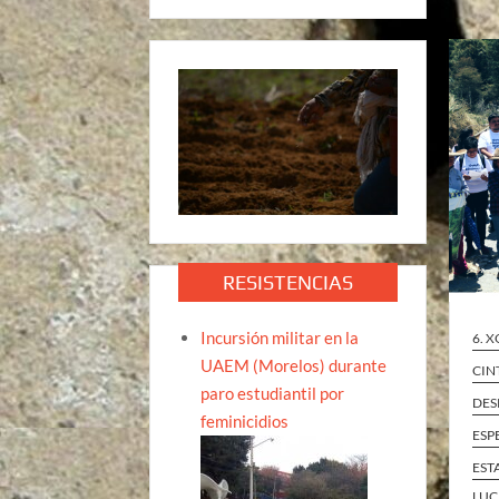
RESISTENCIAS
Incursión militar en la
6. 
UAEM (Morelos) durante
CIN
paro estudiantil por
DES
feminicidios
ESP
EST
LUC