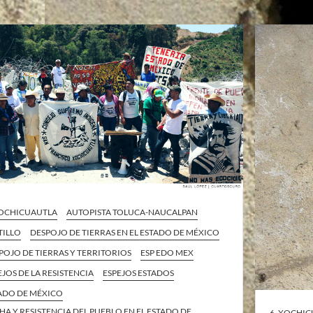
XOCHICUAUTLA
AUTOPISTA TOLUCA-NAUCALPAN
TILLO
DESPOJO DE TIERRAS EN EL ESTADO DE MÉXICO
POJO DE TIERRAS Y TERRITORIOS
ESP EDO MEX
EJOS DE LA RESISTENCIA
ESPEJOS ESTADOS
ADO DE MÉXICO
HA Y RESISTENCIA DEL PUEBLO EN EL ESTADO DE
6. XOCHI