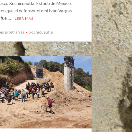
isco Xochicuautla, Estado de México,
on que el defensor otomí Iván Vargas
 fue …
LEER MÁS
es arbitrarias
xochicuautla