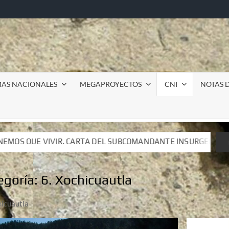
MAS NACIONALES
MEGAPROYECTOS
CNI
NOTAS D
 SUBCOMANDANTE INSURGENTE MOISÉS A LUIS DE TAVIRA
 SUBCOMANDANTE INSURGENTE MOISÉS A LUIS DE TAVIRA
egoría:
6. Xochicuautla
hicuautla