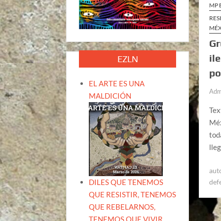
MP 
RES
MÉ
Gr
il
EZLN
po
EL ARTE ES UNA
Adm
MALDICIÓN
Tex
Méx
tod
lle
aut
DILES QUE TENEMOS
def
QUE RESISTIR, TENEMOS
QUE REBELARNOS,
TENEMOS QUE VIVIR.