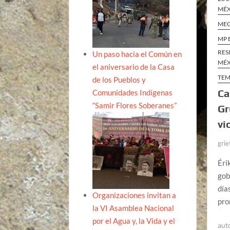
MÉ
ME
MP 
RES
Un paso hacia el Común en
MÉ
el aniversario de la Casa
TEM
de los Pueblos y
Ca
Comunidades Indígenas
“Samir Flores Soberanes”
Gr
vi
grie
Éri
gob
día
Organizaciones invitan a
pro
la VI Asamblea Nacional
por el Agua y, la Vida y el
aut