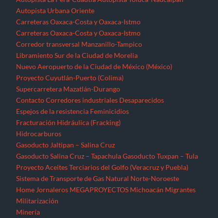
Autopista Urbana Oriente
Carreteras Oaxaca-Costa y Oaxaca-Istmo
Carreteras Oaxaca-Costa y Oaxaca-Istmo
Corredor transversal Manzanillo-Tampico
Libramiento Sur de la Ciudad de Morelia
Nuevo Aeropuerto de la Ciudad de México (México)
Proyecto Cuyutlán-Puerto (Colima)
Supercarretera Mazatlán-Durango
Contacto
Corredores industriales
Desaparecidos
Espejos de la resistencia
Feminicidios
Fracturación Hidráulica (Fracking)
Hidrocarburos
Gasoducto Jaltipan – Salina Cruz
Gasoducto Salina Cruz – Tapachula
Gasoducto Tuxpan – Tula
Proyecto Aceites Terciarios del Golfo (Veracruz y Puebla)
Sistema de Transporte de Gas Natural Norte-Noroeste
Home
Jornaleros
MEGAPROYECTOS
Michoacán
Migrantes
Militarización
Minería