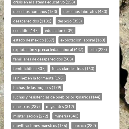
crisis en el sistema educativo
(158)
derechos humanos
(153)
derechos laborales
(480)
desaparecidos
(1131)
despojo
(355)
ecocidio
(147)
educacion
(209)
estado de mexico
(387)
explotacion laboral
(163)
explotación y precariedad laboral
(437)
ezln
(225)
familiares de desaparecidos
(503)
feminicidios
(837)
fosas clandestinas
(160)
la niñez en la tormenta
(193)
luchas de las mujeres
(179)
luchas y resistencias de pueblos originarios
(144)
maestros
(239)
migrantes
(312)
militarizacion
(272)
mineria
(340)
movilizaciones maestros
(156)
oaxaca
(282)