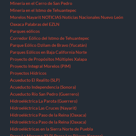
Minería en el Cerro de San Pedro
Minería en el Istmo de Tehuantepec
Morelos
Nayarit
NOTICIAS
Noticias Nacionales
Nuevo León
Oaxaca
Palabras del EZLN
Parques eólicos
Corredor Eólico del Istmo de Tehuantepec
Parque Eólico Dzilam de Bravo (Yucatán)
Parques Eólicos en Baja California Norte
Proyecto de Propósitos Múltiples Xalapa
Proyecto Integral Morelos (PIM)
Proyectos Hídricos
Acueducto El Realito (SLP)
Acueducto Independencia (Sonora)
Acueducto Río San Pedro (Guerrero)
Hidroeléctrica La Parota (Guerrero)
Hidroeléctrica Las Cruces (Nayarit)
Hidroeléctrica Paso de la Reina (Oaxaca)
Hidroeléctrica Paso de la Reina (Oaxaca)
Hidroeléctricas en la Sierra Norte de Puebla
Presa La Maroma (SLP)
Presa Los Pilares (Sonora)