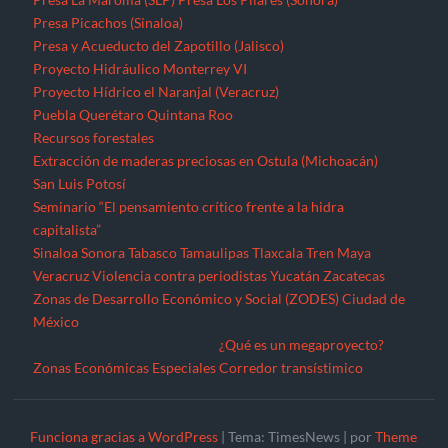
Presa Picachos (Sinaloa)
Presa y Acueducto del Zapotillo (Jalisco)
Proyecto Hidráulico Monterrey VI
Proyecto Hídrico el Naranjal (Veracruz)
Puebla
Querétaro
Quintana Roo
Recursos forestales
Extracción de maderas preciosas en Ostula (Michoacán)
San Luis Potosí
Seminario “El pensamiento crítico frente a la hidra
capitalista”
Sinaloa
Sonora
Tabasco
Tamaulipas
Tlaxcala
Tren Maya
Veracruz
Violencia contra periodistas
Yucatán
Zacatecas
Zonas de Desarrollo Económico y Social (ZODES) Ciudad de
México
¿Qué es un megaproyecto?
Zonas Económicas Especiales
Corredor transístimico
Funciona gracias a WordPress
|
Tema: TimesNews
|
por
Theme