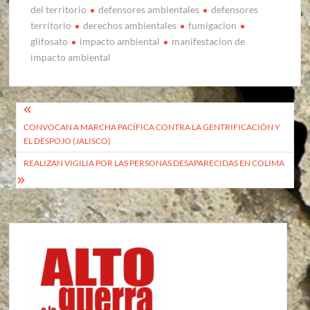
del territorio
defensores ambientales
defensores
territorio
derechos ambientales
fumigacion
glifosato
impacto ambiental
manifestacion de
impacto ambiental
Navegación
CONVOCAN A MARCHA PACÍFICA CONTRA LA GENTRIFICACIÓN Y
de
EL DESPOJO (JALISCO)
entradas
REALIZAN VIGILIA POR LAS PERSONAS DESAPARECIDAS EN COLIMA