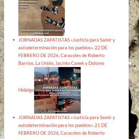
JORNADAS ZAPATISTAS «Justicia para Samir y
autodeterminación para los pueblos». 22 DE
FEBRERO DE 2026, Caracoles de Roberto
Barrios, La Unión, Jacinto Canek y Dolores
Hidalgo
JORNADAS ZAPATISTAS «Justicia para Samir y
autodeterminación para los pueblos». 21 DE
FEBRERO DE 2026, Caracoles de Roberto