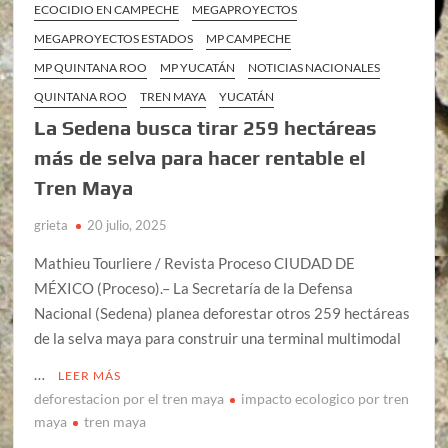
ECOCIDIO EN CAMPECHE
MEGAPROYECTOS
MEGAPROYECTOS ESTADOS
MP CAMPECHE
MP QUINTANA ROO
MP YUCATÁN
NOTICIAS NACIONALES
QUINTANA ROO
TREN MAYA
YUCATÁN
La Sedena busca tirar 259 hectáreas
más de selva para hacer rentable el
Tren Maya
grieta
20 julio, 2025
Mathieu Tourliere / Revista Proceso CIUDAD DE
MÉXICO (Proceso).– La Secretaría de la Defensa
Nacional (Sedena) planea deforestar otros 259 hectáreas
de la selva maya para construir una terminal multimodal
…
LEER MÁS
deforestacion por el tren maya
impacto ecologico por tren
maya
tren maya