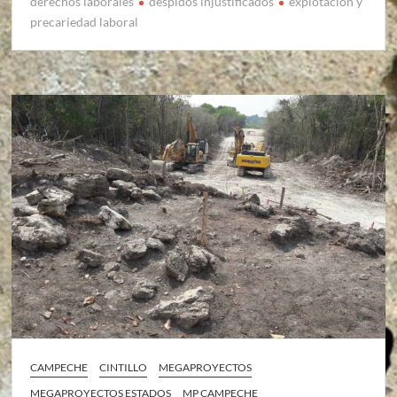
derechos laborales
despidos injustificados
explotación y
precariedad laboral
CAMPECHE
CINTILLO
MEGAPROYECTOS
MEGAPROYECTOS ESTADOS
MP CAMPECHE