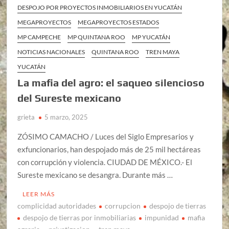
DESPOJO POR PROYECTOS INMOBILIARIOS EN YUCATÁN
MEGAPROYECTOS
MEGAPROYECTOS ESTADOS
MP CAMPECHE
MP QUINTANA ROO
MP YUCATÁN
NOTICIAS NACIONALES
QUINTANA ROO
TREN MAYA
YUCATÁN
La mafia del agro: el saqueo silencioso
del Sureste mexicano
grieta
5 marzo, 2025
ZÓSIMO CAMACHO / Luces del Siglo Empresarios y
exfuncionarios, han despojado más de 25 mil hectáreas
con corrupción y violencia. CIUDAD DE MÉXICO.- El
Sureste mexicano se desangra. Durante más …
LEER MÁS
complicidad autoridades
corrupcion
despojo de tierras
despojo de tierras por inmobiliarias
impunidad
mafia