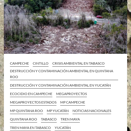
CAMPECHE
CINTILLO
CRISIS AMBIENTAL EN TABASCO
DESTRUCCIÓN Y CONTAMINACIÓN AMBIENTAL EN QUINTANA
ROO
DESTRUCCIÓN Y CONTAMINACIÓN AMBIENTAL EN YUCATÁN
ECOCIDIO EN CAMPECHE
MEGAPROYECTOS
MEGAPROYECTOS ESTADOS
MP CAMPECHE
MP QUINTANA ROO
MP YUCATÁN
NOTICIAS NACIONALES
QUINTANA ROO
TABASCO
TREN MAYA
TREN MAYA EN TABASCO
YUCATÁN