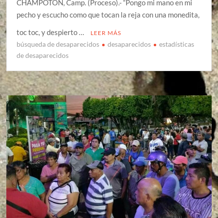
CHAMPOTÓN, Camp. (Proceso).- “Pongo mi mano en mi
pecho y escucho como que tocan la reja con una monedita,
toc toc, y despierto …
LEER MÁS
búsqueda de desaparecidos
desaparecidos
estadísticas
de desaparecidos