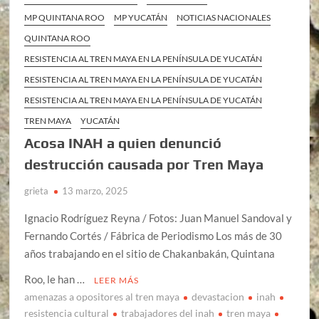
MP QUINTANA ROO
MP YUCATÁN
NOTICIAS NACIONALES
QUINTANA ROO
RESISTENCIA AL TREN MAYA EN LA PENÍNSULA DE YUCATÁN
RESISTENCIA AL TREN MAYA EN LA PENÍNSULA DE YUCATÁN
RESISTENCIA AL TREN MAYA EN LA PENÍNSULA DE YUCATÁN
TREN MAYA
YUCATÁN
Acosa INAH a quien denunció
destrucción causada por Tren Maya
grieta
13 marzo, 2025
Ignacio Rodríguez Reyna / Fotos: Juan Manuel Sandoval y
Fernando Cortés / Fábrica de Periodismo Los más de 30
años trabajando en el sitio de Chakanbakán, Quintana
Roo, le han …
LEER MÁS
amenazas a opositores al tren maya
devastacion
inah
resistencia cultural
trabajadores del inah
tren maya