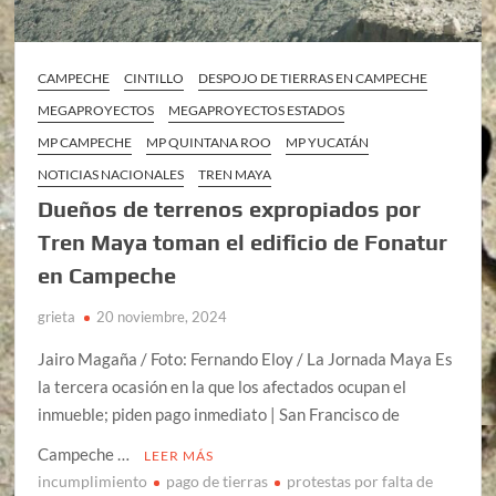
CAMPECHE
CINTILLO
DESPOJO DE TIERRAS EN CAMPECHE
MEGAPROYECTOS
MEGAPROYECTOS ESTADOS
MP CAMPECHE
MP QUINTANA ROO
MP YUCATÁN
NOTICIAS NACIONALES
TREN MAYA
Dueños de terrenos expropiados por
Tren Maya toman el edificio de Fonatur
en Campeche
grieta
20 noviembre, 2024
Jairo Magaña / Foto: Fernando Eloy / La Jornada Maya Es
la tercera ocasión en la que los afectados ocupan el
inmueble; piden pago inmediato | San Francisco de
Campeche …
LEER MÁS
incumplimiento
pago de tierras
protestas por falta de