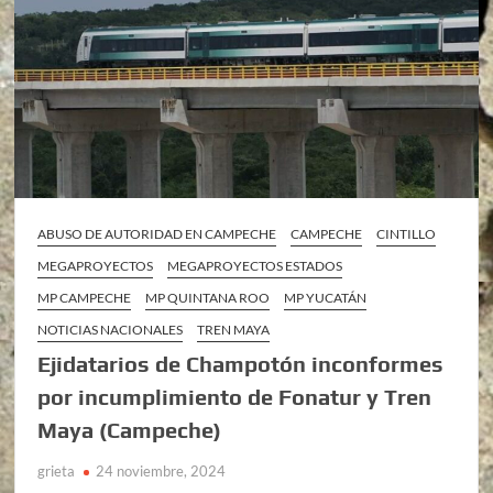
ABUSO DE AUTORIDAD EN CAMPECHE
CAMPECHE
CINTILLO
MEGAPROYECTOS
MEGAPROYECTOS ESTADOS
MP CAMPECHE
MP QUINTANA ROO
MP YUCATÁN
NOTICIAS NACIONALES
TREN MAYA
Ejidatarios de Champotón inconformes
por incumplimiento de Fonatur y Tren
Maya (Campeche)
grieta
24 noviembre, 2024