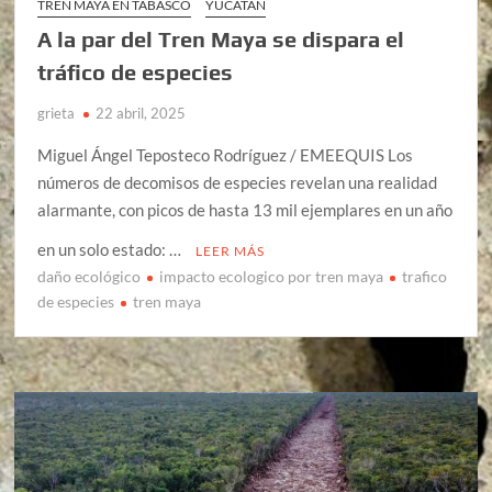
TREN MAYA EN TABASCO
YUCATÁN
A la par del Tren Maya se dispara el
tráfico de especies
grieta
22 abril, 2025
Miguel Ángel Teposteco Rodríguez / EMEEQUIS Los
números de decomisos de especies revelan una realidad
alarmante, con picos de hasta 13 mil ejemplares en un año
en un solo estado: …
LEER MÁS
daño ecológico
impacto ecologico por tren maya
trafico
de especies
tren maya