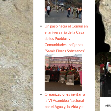
Un paso hacia el Común en
el aniversario de la Casa
de los Pueblos y
Comunidades Indígenas
“Samir Flores Soberanes”
Organizaciones invitan a
la VI Asamblea Nacional
ABU
por el Agua y, la Vida y el