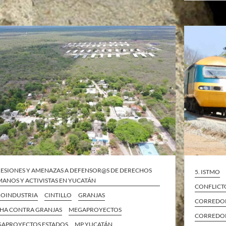
ESIONES Y AMENAZAS A DEFENSOR@S DE DERECHOS
5. ISTMO
ANOS Y ACTIVISTAS EN YUCATÁN
CONFLICT
OINDUSTRIA
CINTILLO
GRANJAS
CORREDOR
HA CONTRA GRANJAS
MEGAPROYECTOS
CORREDOR
APROYECTOS ESTADOS
MP YUCATÁN