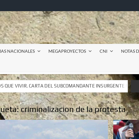
MAS NACIONALES
MEGAPROYECTOS
CNI
NOTAS D
OMANDANTE INSURGENTE MOISÉS A LUIS DE TAVIRA
Inc
OMANDANTE INSURGENTE MOISÉS A LUIS DE TAVIRA
Inc
queta:
criminalizacion de la protesta