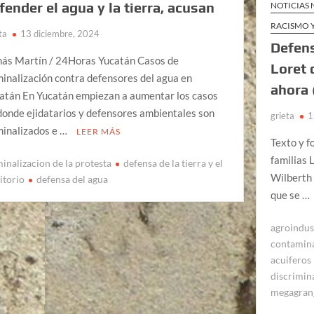
fender el agua y la tierra, acusan
NOTICIAS
RACISMO 
ta
13 diciembre, 2024
Defens
ás Martín / 24Horas Yucatán Casos de
Loret 
minalización contra defensores del agua en
ahora 
atán En Yucatán empiezan a aumentar los casos
donde ejidatarios y defensores ambientales son
grieta
1
minalizados e …
LEER MÁS
Texto y f
familias 
minalizacion de la protesta
defensa de la tierra y el
Wilberth 
itorio
defensa del agua
que se …
agroindus
contamin
acuiferos
discrimin
megagran