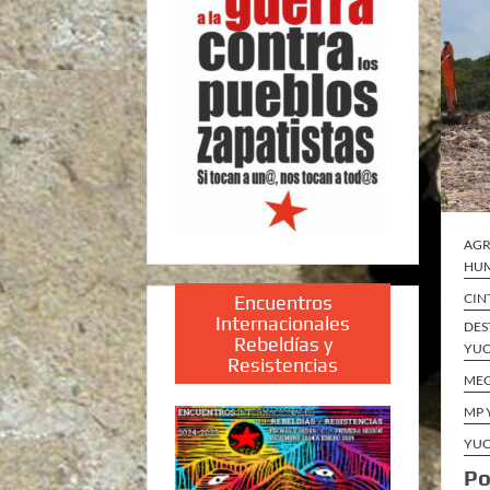
AGR
HUM
CIN
Encuentros
Internacionales
DES
Rebeldías y
YUC
Resistencias
ME
MP 
YUC
Po