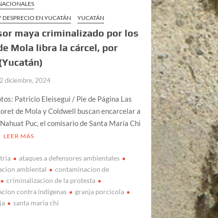
 NACIONALES
Y DESPRECIO EN YUCATÁN
YUCATÁN
or maya criminalizado por los
de Mola libra la cárcel, por
(Yucatán)
2 diciembre, 2024
otos: Patricio Eleisegui / Pie de Página Las
Loret de Mola y Coldwell buscan encarcelar a
Nahuat Puc, el comisario de Santa María Chi
LEER MÁS
tria
ataques a defensores ambientales
acion ambiental
contaminacion de
criminalizacion de la protesta
acion contra indigenas
granja porcicola
ja
santa maria chi