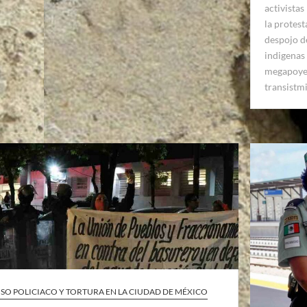
activistas
la protest
despojo de
indigenas
megapoye
transistm
SO POLICIACO Y TORTURA EN LA CIUDAD DE MÉXICO