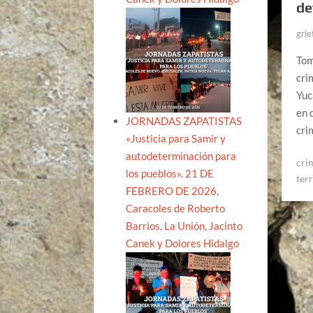
de
grie
Tom
cri
Yuc
en 
JORNADAS ZAPATISTAS
cri
«Justicia para Samir y
autodeterminación para
cri
los pueblos». 21 DE
terr
FEBRERO DE 2026,
Caracoles de Roberto
Barrios, La Unión, Jacinto
Canek y Dolores Hidalgo