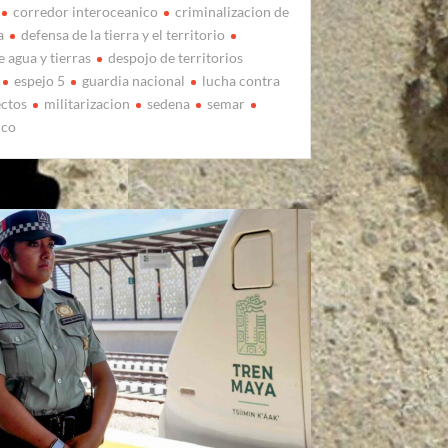
corredor interoceanico
criminalizacion de
a
defensa de la tierra y el territorio
 agua y tierras
despojo de territorios
espejo 5
guardia nacional
lucha contra
ctos
militarizacion
sedena
semar
ico