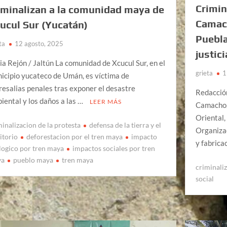
Crimin
iminalizan a la comunidad maya de
Camach
ucul Sur (Yucatán)
Puebla
ta
12 agosto, 2025
justici
ia Rejón / Jaltún La comunidad de Xcucul Sur, en el
grieta
1
icipio yucateco de Umán, es víctima de
resalias penales tras exponer el desastre
Redacció
iental y los daños a las …
LEER MÁS
Camacho, 
Oriental,
minalizacion de la protesta
defensa de la tierra y el
Organizac
itorio
deforestacion por el tren maya
impacto
y fabrica
logico por tren maya
impactos sociales por tren
ya
pueblo maya
tren maya
criminaliz
social