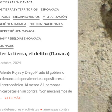
DE TIERRAS EN OAXACA
E TIERRAS Y TERRITORIOS
ESP OAXACA
STADOS
MEGAPROYECTOS
MILITARIZACIÓN
ZACIÓN EN OAXACA
NOTICIAS NACIONALES
REPRESIÓN EN OAXACA
IAS Y REBELDÍAS EN OAXACA
CIONALES
er la tierra, el delito (Oaxaca)
 octubre, 2024
alente Rojas y Diego Prado El gobierno
a denunciado penalmente a opositores al
 Interoceánico. Al menos 61 personas
n carpetas en su contra. “Son mecanismos de
 …
LEER MÁS
 a defensores y activistas
amenazas contra