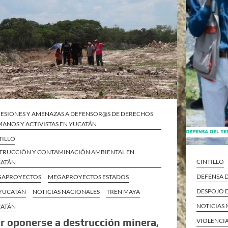
ESIONES Y AMENAZAS A DEFENSOR@S DE DERECHOS
ANOS Y ACTIVISTAS EN YUCATÁN
TILLO
TRUCCIÓN Y CONTAMINACIÓN AMBIENTAL EN
CINTILLO
ATÁN
DEFENSA D
GAPROYECTOS
MEGAPROYECTOS ESTADOS
DESPOJO D
YUCATÁN
NOTICIAS NACIONALES
TREN MAYA
NOTICIAS
ATÁN
r oponerse a destrucción minera,
VIOLENCIA