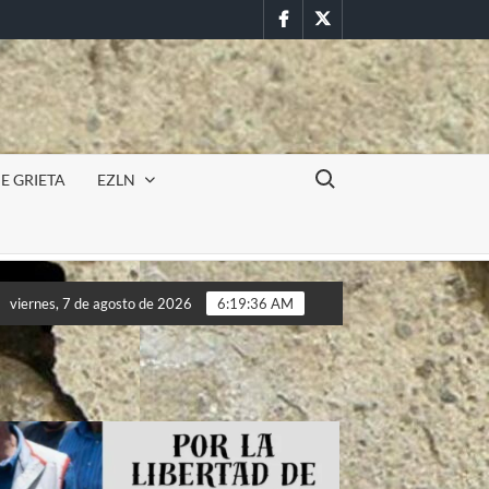
Facebook
Twitter
Buscar:
E GRIETA
EZLN
ursión militar en la UAEM (Morelos) durante paro estudiantil por 
viernes, 7 de agosto de 2026
6:19:39 AM
ursión militar en la UAEM (Morelos) durante paro estudiantil por 