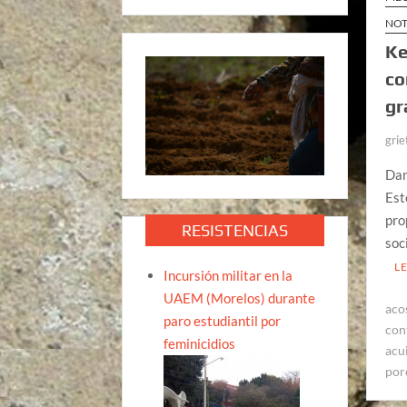
NOT
Ke
co
gr
grie
Dan
Est
pro
RESISTENCIAS
soc
L
Incursión militar en la
UAEM (Morelos) durante
aco
paro estudiantil por
con
feminicidios
acu
por