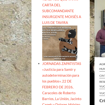
CARTA DEL
SUBCOMANDANTE
INSURGENTE MOISÉS A
LUIS DE TAVIRA
JORNADAS ZAPATISTAS
AGR
HUM
«Justicia para Samir y
autodeterminación para
CIN
los pueblos». 22 DE
RES
YUC
FEBRERO DE 2026,
Caracoles de Roberto
YUC
Barrios, La Unión, Jacinto
Cr
Canek y Dolores Hidalgo