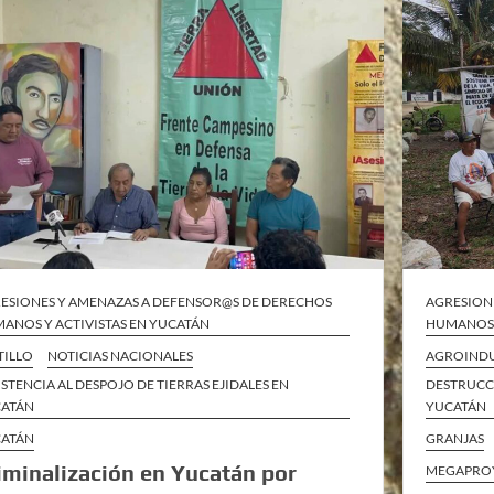
ESIONES Y AMENAZAS A DEFENSOR@S DE DERECHOS
AGRESION
ANOS Y ACTIVISTAS EN YUCATÁN
HUMANOS 
TILLO
NOTICIAS NACIONALES
AGROINDU
ISTENCIA AL DESPOJO DE TIERRAS EJIDALES EN
DESTRUCC
ATÁN
YUCATÁN
ATÁN
GRANJAS
iminalización en Yucatán por
MEGAPROY