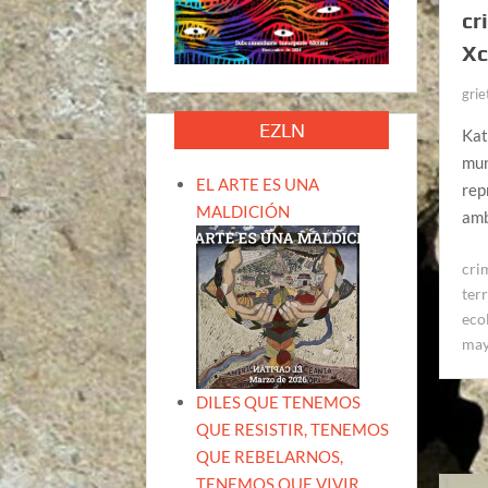
cr
Xc
grie
EZLN
Kat
mun
EL ARTE ES UNA
rep
MALDICIÓN
amb
cri
terr
eco
ma
DILES QUE TENEMOS
QUE RESISTIR, TENEMOS
QUE REBELARNOS,
TENEMOS QUE VIVIR.