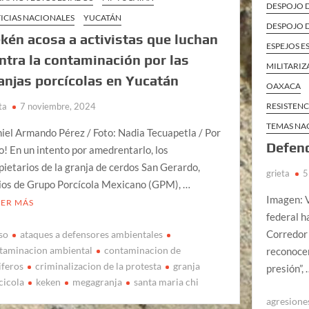
DESPOJO 
ICIAS NACIONALES
YUCATÁN
DESPOJO D
kén acosa a activistas que luchan
ESPEJOS E
ntra la contaminación por las
MILITARI
anjas porcícolas en Yucatán
OAXACA
ta
7 noviembre, 2024
RESISTENC
TEMAS NA
iel Armando Pérez / Foto: Nadia Tecuapetla / Por
Defend
o! En un intento por amedrentarlo, los
pietarios de la granja de cerdos San Gerardo,
grieta
5
ios de Grupo Porcícola Mexicano (GPM), …
Imagen: V
EER MÁS
federal h
Corredor
so
ataques a defensores ambientales
taminacion ambiental
contaminacion de
reconoce
iferos
criminalizacion de la protesta
granja
presión”,
cicola
keken
megagranja
santa maria chi
agresiones