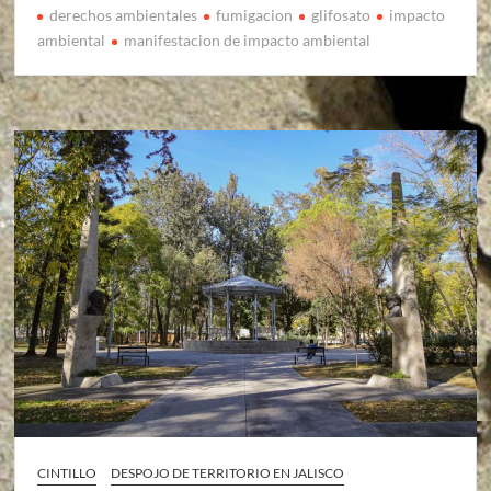
derechos ambientales
fumigacion
glifosato
impacto
ambiental
manifestacion de impacto ambiental
CINTILLO
DESPOJO DE TERRITORIO EN JALISCO