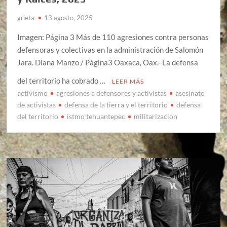
grieta
13 agosto, 2025
Imagen: Página 3 Más de 110 agresiones contra personas
defensoras y colectivas en la administración de Salomón
Jara. Diana Manzo / Página3 Oaxaca, Oax.- La defensa
del territorio ha cobrado …
LEER MÁS
activismo
agresiones a defensores y activistas
asesinato
de activistas
defensa de la tierra y el territorio
defensa
del territorio
istmo tehuantepec
militarizacion