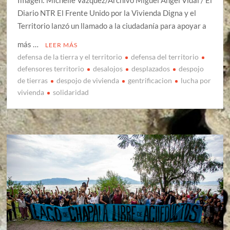
Imagen: Michelle Vázquez/Archivo Miguel Ángel Vidal / El
Diario NTR El Frente Unido por la Vivienda Digna y el
Territorio lanzó un llamado a la ciudadanía para apoyar a
más …
LEER MÁS
defensa de la tierra y el territorio
defensa del territorio
defensores territorio
desalojos
desplazados
despojo
de tierras
despojo de vivienda
gentrificacion
lucha por
vivienda
solidaridad