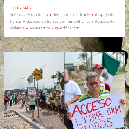
LEER MÁS
defensa del territorio
defensores territorio
despojo de
tierras
despojo de tierras por inmobiliarias
despojo de
vivienda
encuentros
gentrificacion