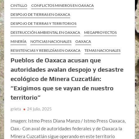
CINTILLO
CONFLICTOS MINEROS EN OAXACA
DESPOJO DE TIERRAS EN OAXACA
DESPOJO DE TIERRAS Y TERRITORIOS
DESTRUCCIÓN AMBIENTAL EN OAXACA
MEGAPROYECTOS
MINERÍA
NOTICIAS NACIONALES
OAXACA
RESISTENCIAS Y REBELDÍAS EN OAXACA
TEMAS NACIONALES
Pueblos de Oaxaca acusan que
autoridades avalan despojo y desastre
ecológico de Minera Cuzcatlán:
“Exigimos que se vayan de nuestro
territorio”
grieta
24 julio, 2025
Imagen: Istmo Press Diana Manzo / Istmo Press Oaxaca,
Oax.- Con aval de autoridades federales y de Oaxaca la
Minera Cuzcatlán sigue operando en este territorio