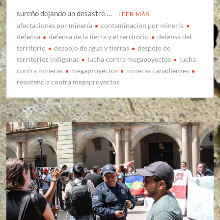
sureño dejando un desastre …
LEER MÁS
afectaciones por minería
contaminacion por mineria
defensa
defensa de la tierra y el territorio
defensa del
territorio
despojo de agua y tierras
despojo de
territorios indigenas
lucha contra megapoyectos
lucha
contra mineras
megaproyectos
mineras canadienses
resistencia contra megaproyectos