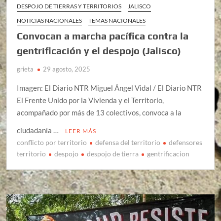
DESPOJO DE TIERRAS Y TERRITORIOS
JALISCO
NOTICIAS NACIONALES
TEMAS NACIONALES
Convocan a marcha pacífica contra la
gentrificación y el despojo (Jalisco)
grieta
29 agosto, 2025
Imagen: El Diario NTR Miguel Ángel Vidal / El Diario NTR
El Frente Unido por la Vivienda y el Territorio,
acompañado por más de 13 colectivos, convoca a la
ciudadanía …
LEER MÁS
conflicto por territorio
defensa del territorio
defensores
territorio
despojo
despojo de tierra
gentrificacion