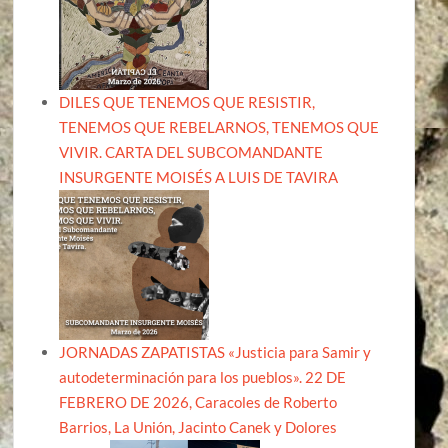
DILES QUE TENEMOS QUE RESISTIR,
TENEMOS QUE REBELARNOS, TENEMOS QUE
VIVIR. CARTA DEL SUBCOMANDANTE
INSURGENTE MOISÉS A LUIS DE TAVIRA
JORNADAS ZAPATISTAS «Justicia para Samir y
autodeterminación para los pueblos». 22 DE
FEBRERO DE 2026, Caracoles de Roberto
Barrios, La Unión, Jacinto Canek y Dolores