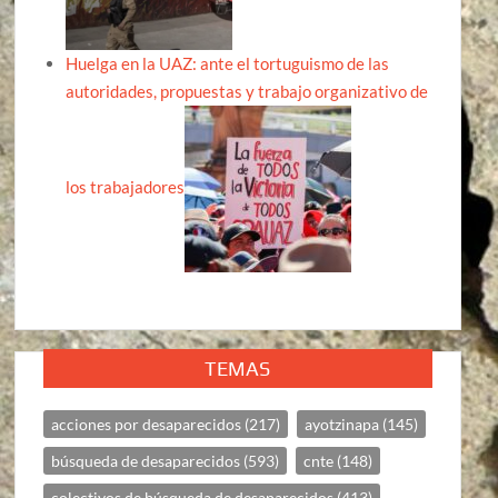
Huelga en la UAZ: ante el tortuguismo de las
autoridades, propuestas y trabajo organizativo de
los trabajadores
TEMAS
acciones por desaparecidos
(217)
ayotzinapa
(145)
búsqueda de desaparecidos
(593)
cnte
(148)
colectivos de búsqueda de desaparecidos
(413)