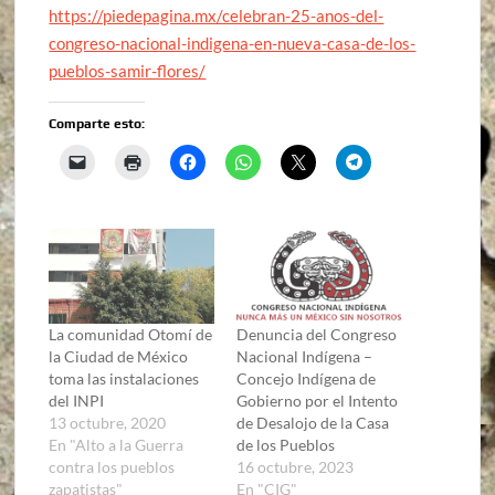
https://piedepagina.mx/celebran-25-anos-del-
congreso-nacional-indigena-en-nueva-casa-de-los-
pueblos-samir-flores/
Comparte esto:
La comunidad Otomí de
Denuncia del Congreso
la Ciudad de México
Nacional Indígena –
toma las instalaciones
Concejo Indígena de
del INPI
Gobierno por el Intento
13 octubre, 2020
de Desalojo de la Casa
En "Alto a la Guerra
de los Pueblos
contra los pueblos
16 octubre, 2023
zapatistas"
En "CIG"