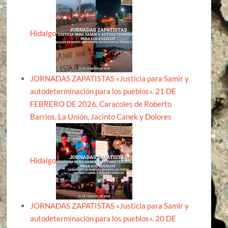
Hidalgo
JORNADAS ZAPATISTAS «Justicia para Samir y
autodeterminación para los pueblos». 21 DE
FEBRERO DE 2026, Caracoles de Roberto
Barrios, La Unión, Jacinto Canek y Dolores
Hidalgo
JORNADAS ZAPATISTAS «Justicia para Samir y
autodeterminación para los pueblos». 20 DE