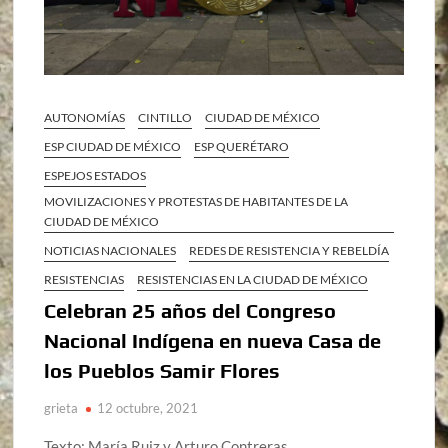
AUTONOMÍAS
CINTILLO
CIUDAD DE MÉXICO
ESP CIUDAD DE MÉXICO
ESP QUERÉTARO
ESPEJOS ESTADOS
MOVILIZACIONES Y PROTESTAS DE HABITANTES DE LA
CIUDAD DE MÉXICO
NOTICIAS NACIONALES
REDES DE RESISTENCIA Y REBELDÍA
RESISTENCIAS
RESISTENCIAS EN LA CIUDAD DE MÉXICO
Celebran 25 años del Congreso
Nacional Indígena en nueva Casa de
los Pueblos Samir Flores
grieta
12 octubre, 2021
Texto: María Ruiz y Arturo Contreras