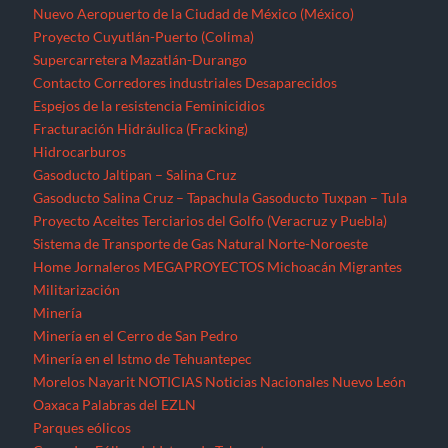
Nuevo Aeropuerto de la Ciudad de México (México)
Proyecto Cuyutlán-Puerto (Colima)
Supercarretera Mazatlán-Durango
Contacto
Corredores industriales
Desaparecidos
Espejos de la resistencia
Feminicidios
Fracturación Hidráulica (Fracking)
Hidrocarburos
Gasoducto Jaltipan – Salina Cruz
Gasoducto Salina Cruz – Tapachula
Gasoducto Tuxpan – Tula
Proyecto Aceites Terciarios del Golfo (Veracruz y Puebla)
Sistema de Transporte de Gas Natural Norte-Noroeste
Home
Jornaleros
MEGAPROYECTOS
Michoacán
Migrantes
Militarización
Minería
Minería en el Cerro de San Pedro
Minería en el Istmo de Tehuantepec
Morelos
Nayarit
NOTICIAS
Noticias Nacionales
Nuevo León
Oaxaca
Palabras del EZLN
Parques eólicos