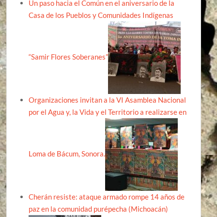
Un paso hacia el Común en el aniversario de la
Casa de los Pueblos y Comunidades Indígenas
“Samir Flores Soberanes”
Organizaciones invitan a la VI Asamblea Nacional
por el Agua y, la Vida y el Territorio a realizarse en
Loma de Bácum, Sonora.
Cherán resiste: ataque armado rompe 14 años de
paz en la comunidad purépecha (Michoacán)