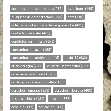
acciones por desaparecidos
(217)
ayotzinapa
(145)
búsqueda de desaparecidos
(593)
cnte
(148)
colectivos de búsqueda de desaparecidos
(413)
conflictos laborales
(465)
conflictos por mineria
(151)
contaminacion agua
(165)
contaminacion ambiental
(445)
covid-19
(532)
crisis del agua
(200)
crisis del sector salud
(280)
crisis en el sector salud
(378)
crisis en el sistema educativo
(158)
derechos humanos
(153)
derechos laborales
(480)
desaparecidos
(1131)
despojo
(355)
ecocidio
(147)
educacion
(209)