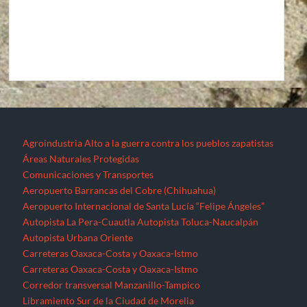
Agroindustria
Alto a la guerra contra los pueblos zapatistas
Áreas Naturales Protegidas
Comunicaciones y Transportes
Aeropuerto Barrancas del Cobre (Chihuahua)
Aeropuerto Internacional de Santa Lucía “Felipe Ángeles”
Autopista La Pera-Cuautla
Autopista Toluca-Naucalpán
Autopista Urbana Oriente
Carreteras Oaxaca-Costa y Oaxaca-Istmo
Carreteras Oaxaca-Costa y Oaxaca-Istmo
Corredor transversal Manzanillo-Tampico
Libramiento Sur de la Ciudad de Morelia