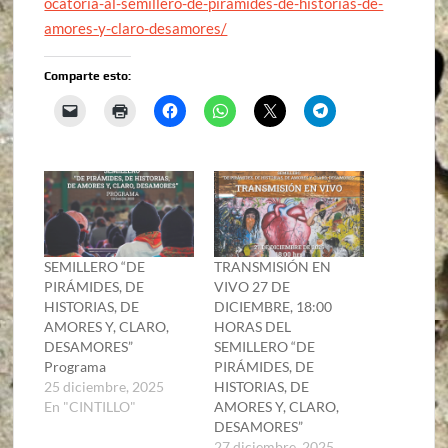
ocatoria-al-semillero-de-piramides-de-historias-de-
amores-y-claro-desamores/
Comparte esto:
SEMILLERO “DE
TRANSMISIÓN EN
PIRÁMIDES, DE
VIVO 27 DE
HISTORIAS, DE
DICIEMBRE, 18:00
AMORES Y, CLARO,
HORAS DEL
DESAMORES”
SEMILLERO “DE
Programa
PIRÁMIDES, DE
25 diciembre, 2025
HISTORIAS, DE
En "CINTILLO"
AMORES Y, CLARO,
DESAMORES”
27 diciembre, 2025