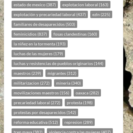
estado de mexico
(387)
explotacion laboral
(163)
explotación y precariedad laboral
(437)
ezln
(225)
familiares de desaparecidos
(503)
feminicidios
(837)
fosas clandestinas
(160)
la niñez en la tormenta
(193)
luchas de las mujeres
(179)
luchas y resistencias de pueblos originarios
(144)
maestros
(239)
migrantes
(312)
militarizacion
(272)
mineria
(340)
movilizaciones maestros
(156)
oaxaca
(282)
precariedad laboral
(272)
protesta
(198)
protestas por desaparecidos
(142)
reforma educativa
(512)
represion
(289)
tren maya
(382)
violencia contra las mujeres
(407)