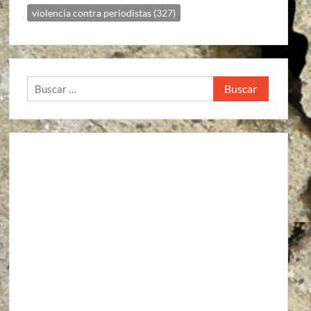
violencia contra periodistas
(327)
Buscar: