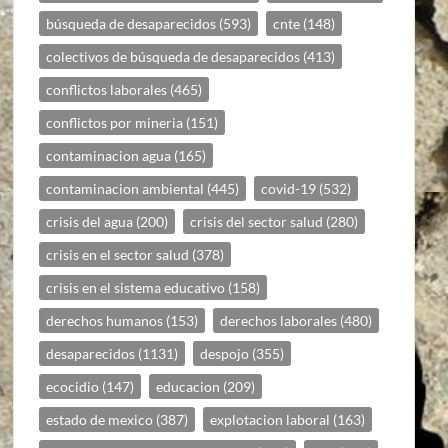
búsqueda de desaparecidos
(593)
cnte
(148)
colectivos de búsqueda de desaparecidos
(413)
conflictos laborales
(465)
conflictos por mineria
(151)
contaminacion agua
(165)
contaminacion ambiental
(445)
covid-19
(532)
crisis del agua
(200)
crisis del sector salud
(280)
crisis en el sector salud
(378)
crisis en el sistema educativo
(158)
derechos humanos
(153)
derechos laborales
(480)
desaparecidos
(1131)
despojo
(355)
ecocidio
(147)
educacion
(209)
estado de mexico
(387)
explotacion laboral
(163)