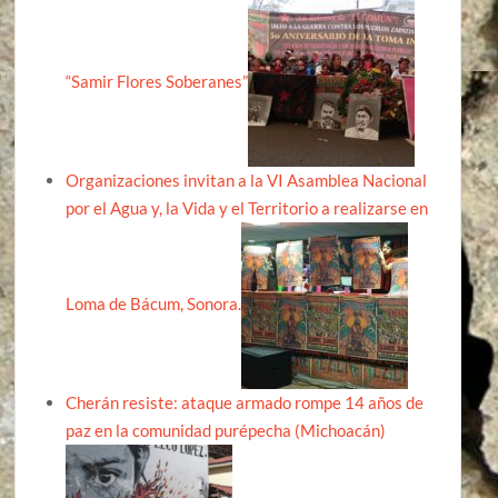
“Samir Flores Soberanes”
Organizaciones invitan a la VI Asamblea Nacional
por el Agua y, la Vida y el Territorio a realizarse en
Loma de Bácum, Sonora.
Cherán resiste: ataque armado rompe 14 años de
paz en la comunidad purépecha (Michoacán)