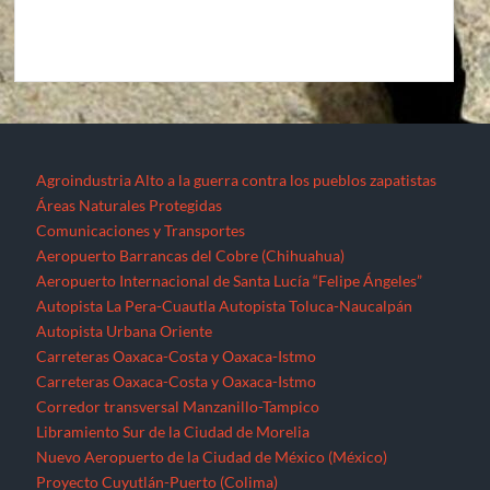
Agroindustria
Alto a la guerra contra los pueblos zapatistas
Áreas Naturales Protegidas
Comunicaciones y Transportes
Aeropuerto Barrancas del Cobre (Chihuahua)
Aeropuerto Internacional de Santa Lucía “Felipe Ángeles”
Autopista La Pera-Cuautla
Autopista Toluca-Naucalpán
Autopista Urbana Oriente
Carreteras Oaxaca-Costa y Oaxaca-Istmo
Carreteras Oaxaca-Costa y Oaxaca-Istmo
Corredor transversal Manzanillo-Tampico
Libramiento Sur de la Ciudad de Morelia
Nuevo Aeropuerto de la Ciudad de México (México)
Proyecto Cuyutlán-Puerto (Colima)