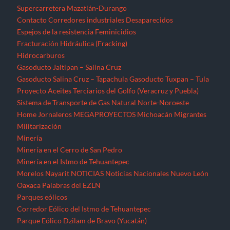
Supercarretera Mazatlán-Durango
Contacto
Corredores industriales
Desaparecidos
Espejos de la resistencia
Feminicidios
Fracturación Hidráulica (Fracking)
Hidrocarburos
Gasoducto Jaltipan – Salina Cruz
Gasoducto Salina Cruz – Tapachula
Gasoducto Tuxpan – Tula
Proyecto Aceites Terciarios del Golfo (Veracruz y Puebla)
Sistema de Transporte de Gas Natural Norte-Noroeste
Home
Jornaleros
MEGAPROYECTOS
Michoacán
Migrantes
Militarización
Minería
Minería en el Cerro de San Pedro
Minería en el Istmo de Tehuantepec
Morelos
Nayarit
NOTICIAS
Noticias Nacionales
Nuevo León
Oaxaca
Palabras del EZLN
Parques eólicos
Corredor Eólico del Istmo de Tehuantepec
Parque Eólico Dzilam de Bravo (Yucatán)