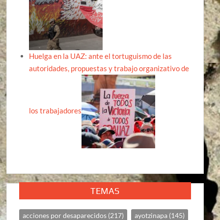
Huelga en la UAZ: ante el tortuguismo de las
autoridades, propuestas y trabajo organizativo de
los trabajadores
TEMAS
acciones por desaparecidos
(217)
ayotzinapa
(145)