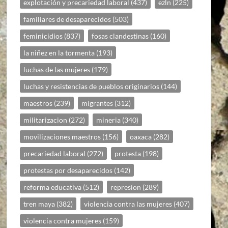
explotación y precariedad laboral
(437)
ezln
(225)
familiares de desaparecidos
(503)
feminicidios
(837)
fosas clandestinas
(160)
la niñez en la tormenta
(193)
luchas de las mujeres
(179)
luchas y resistencias de pueblos originarios
(144)
maestros
(239)
migrantes
(312)
militarizacion
(272)
mineria
(340)
movilizaciones maestros
(156)
oaxaca
(282)
precariedad laboral
(272)
protesta
(198)
protestas por desaparecidos
(142)
reforma educativa
(512)
represion
(289)
tren maya
(382)
violencia contra las mujeres
(407)
violencia contra mujeres
(159)