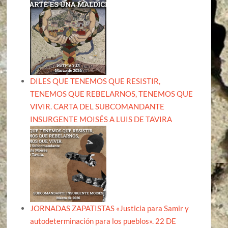
DILES QUE TENEMOS QUE RESISTIR,
TENEMOS QUE REBELARNOS, TENEMOS QUE
VIVIR. CARTA DEL SUBCOMANDANTE
INSURGENTE MOISÉS A LUIS DE TAVIRA
JORNADAS ZAPATISTAS «Justicia para Samir y
autodeterminación para los pueblos». 22 DE