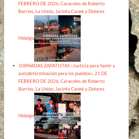
FEBRERO DE 2026, Caracoles de Roberto
Barrios, La Unión, Jacinto Canek y Dolores
Hidalgo
JORNADAS ZAPATISTAS «Justicia para Samir y
autodeterminación para los pueblos». 21 DE
FEBRERO DE 2026, Caracoles de Roberto
Barrios, La Unión, Jacinto Canek y Dolores
Hidalgo