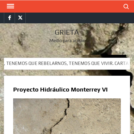
Saltar
Buscar
al
Facebook
Twitter
contenido
GRIETA
Medio para armar
 QUE REBELARNOS, TENEMOS QUE VIVIR. CARTA DEL SUBCOMA
 QUE REBELARNOS, TENEMOS QUE VIVIR. CARTA DEL SUBCOMA
Proyecto Hidráulico Monterrey VI