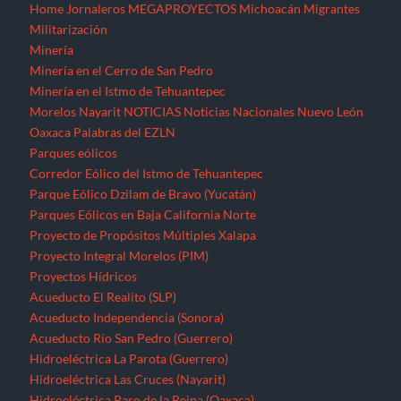
Home
Jornaleros
MEGAPROYECTOS
Michoacán
Migrantes
Militarización
Minería
Minería en el Cerro de San Pedro
Minería en el Istmo de Tehuantepec
Morelos
Nayarit
NOTICIAS
Noticias Nacionales
Nuevo León
Oaxaca
Palabras del EZLN
Parques eólicos
Corredor Eólico del Istmo de Tehuantepec
Parque Eólico Dzilam de Bravo (Yucatán)
Parques Eólicos en Baja California Norte
Proyecto de Propósitos Múltiples Xalapa
Proyecto Integral Morelos (PIM)
Proyectos Hídricos
Acueducto El Realito (SLP)
Acueducto Independencia (Sonora)
Acueducto Río San Pedro (Guerrero)
Hidroeléctrica La Parota (Guerrero)
Hidroeléctrica Las Cruces (Nayarit)
Hidroeléctrica Paso de la Reina (Oaxaca)