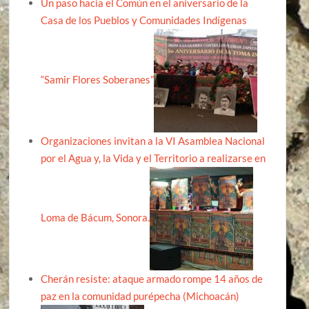
Un paso hacia el Común en el aniversario de la
Casa de los Pueblos y Comunidades Indígenas
“Samir Flores Soberanes”
Organizaciones invitan a la VI Asamblea Nacional
por el Agua y, la Vida y el Territorio a realizarse en
Loma de Bácum, Sonora.
Cherán resiste: ataque armado rompe 14 años de
paz en la comunidad purépecha (Michoacán)