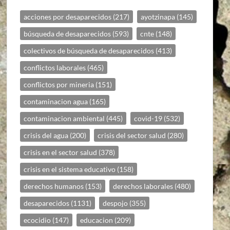
acciones por desaparecidos
(217)
ayotzinapa
(145)
búsqueda de desaparecidos
(593)
cnte
(148)
colectivos de búsqueda de desaparecidos
(413)
conflictos laborales
(465)
conflictos por mineria
(151)
contaminacion agua
(165)
contaminacion ambiental
(445)
covid-19
(532)
crisis del agua
(200)
crisis del sector salud
(280)
crisis en el sector salud
(378)
crisis en el sistema educativo
(158)
derechos humanos
(153)
derechos laborales
(480)
desaparecidos
(1131)
despojo
(355)
ecocidio
(147)
educacion
(209)