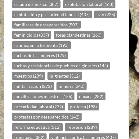
estado de mexico
(387)
explotacion laboral
(163)
explotación y precariedad laboral
(437)
ezln
(225)
familiares de desaparecidos
(503)
feminicidios
(837)
fosas clandestinas
(160)
la niñez en la tormenta
(193)
luchas de las mujeres
(179)
luchas y resistencias de pueblos originarios
(144)
maestros
(239)
migrantes
(312)
militarizacion
(272)
mineria
(340)
movilizaciones maestros
(156)
oaxaca
(282)
precariedad laboral
(272)
protesta
(198)
protestas por desaparecidos
(142)
reforma educativa
(512)
represion
(289)
tren maya
(382)
violencia contra las mujeres
(407)