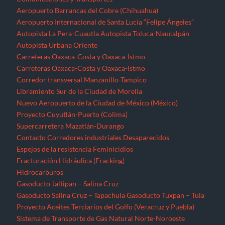
Aeropuerto Barrancas del Cobre (Chihuahua)
Aeropuerto Internacional de Santa Lucía “Felipe Ángeles”
Autopista La Pera-Cuautla
Autopista Toluca-Naucalpán
Autopista Urbana Oriente
Carreteras Oaxaca-Costa y Oaxaca-Istmo
Carreteras Oaxaca-Costa y Oaxaca-Istmo
Corredor transversal Manzanillo-Tampico
Libramiento Sur de la Ciudad de Morelia
Nuevo Aeropuerto de la Ciudad de México (México)
Proyecto Cuyutlán-Puerto (Colima)
Supercarretera Mazatlán-Durango
Contacto
Corredores industriales
Desaparecidos
Espejos de la resistencia
Feminicidios
Fracturación Hidráulica (Fracking)
Hidrocarburos
Gasoducto Jaltipan – Salina Cruz
Gasoducto Salina Cruz – Tapachula
Gasoducto Tuxpan – Tula
Proyecto Aceites Terciarios del Golfo (Veracruz y Puebla)
Sistema de Transporte de Gas Natural Norte-Noroeste