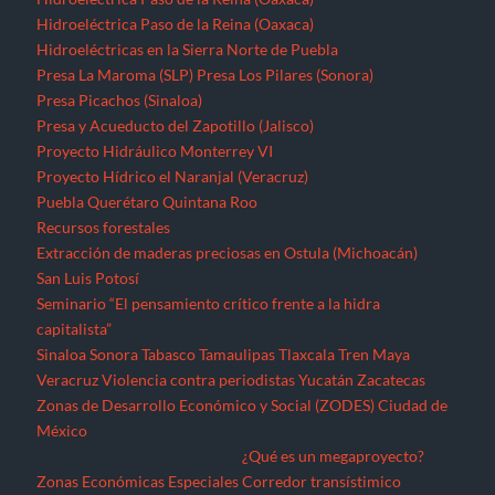
Hidroeléctrica Paso de la Reina (Oaxaca)
Hidroeléctricas en la Sierra Norte de Puebla
Presa La Maroma (SLP)
Presa Los Pilares (Sonora)
Presa Picachos (Sinaloa)
Presa y Acueducto del Zapotillo (Jalisco)
Proyecto Hidráulico Monterrey VI
Proyecto Hídrico el Naranjal (Veracruz)
Puebla
Querétaro
Quintana Roo
Recursos forestales
Extracción de maderas preciosas en Ostula (Michoacán)
San Luis Potosí
Seminario “El pensamiento crítico frente a la hidra
capitalista”
Sinaloa
Sonora
Tabasco
Tamaulipas
Tlaxcala
Tren Maya
Veracruz
Violencia contra periodistas
Yucatán
Zacatecas
Zonas de Desarrollo Económico y Social (ZODES) Ciudad de
México
¿Qué es un megaproyecto?
Zonas Económicas Especiales
Corredor transístimico