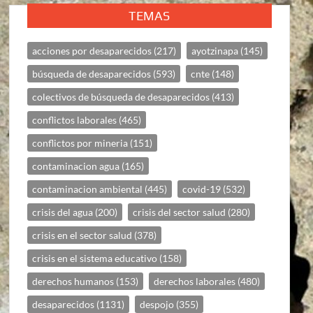
TEMAS
acciones por desaparecidos
(217)
ayotzinapa
(145)
búsqueda de desaparecidos
(593)
cnte
(148)
colectivos de búsqueda de desaparecidos
(413)
conflictos laborales
(465)
conflictos por mineria
(151)
contaminacion agua
(165)
contaminacion ambiental
(445)
covid-19
(532)
crisis del agua
(200)
crisis del sector salud
(280)
crisis en el sector salud
(378)
crisis en el sistema educativo
(158)
derechos humanos
(153)
derechos laborales
(480)
desaparecidos
(1131)
despojo
(355)