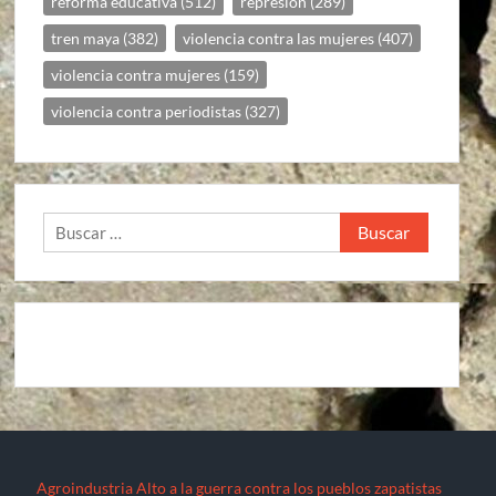
reforma educativa
(512)
represion
(289)
tren maya
(382)
violencia contra las mujeres
(407)
violencia contra mujeres
(159)
violencia contra periodistas
(327)
Buscar:
Agroindustria
Alto a la guerra contra los pueblos zapatistas