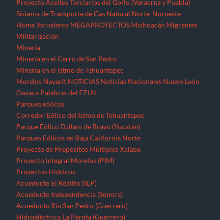
Proyecto Aceites Terciarios del Golfo (Veracruz y Puebla)
Sistema de Transporte de Gas Natural Norte-Noroeste
Home
Jornaleros
MEGAPROYECTOS
Michoacán
Migrantes
Militarización
Minería
Minería en el Cerro de San Pedro
Minería en el Istmo de Tehuantepec
Morelos
Nayarit
NOTICIAS
Noticias Nacionales
Nuevo León
Oaxaca
Palabras del EZLN
Parques eólicos
Corredor Eólico del Istmo de Tehuantepec
Parque Eólico Dzilam de Bravo (Yucatán)
Parques Eólicos en Baja California Norte
Proyecto de Propósitos Múltiples Xalapa
Proyecto Integral Morelos (PIM)
Proyectos Hídricos
Acueducto El Realito (SLP)
Acueducto Independencia (Sonora)
Acueducto Río San Pedro (Guerrero)
Hidroeléctrica La Parota (Guerrero)