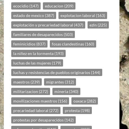
ecocidio
(147)
educacion
(209)
estado de mexico
(387)
explotacion laboral
(163)
explotación y precariedad laboral
(437)
ezln
(225)
familiares de desaparecidos
(503)
feminicidios
(837)
fosas clandestinas
(160)
la niñez en la tormenta
(193)
luchas de las mujeres
(179)
luchas y resistencias de pueblos originarios
(144)
maestros
(239)
migrantes
(312)
militarizacion
(272)
mineria
(340)
movilizaciones maestros
(156)
oaxaca
(282)
precariedad laboral
(272)
protesta
(198)
protestas por desaparecidos
(142)