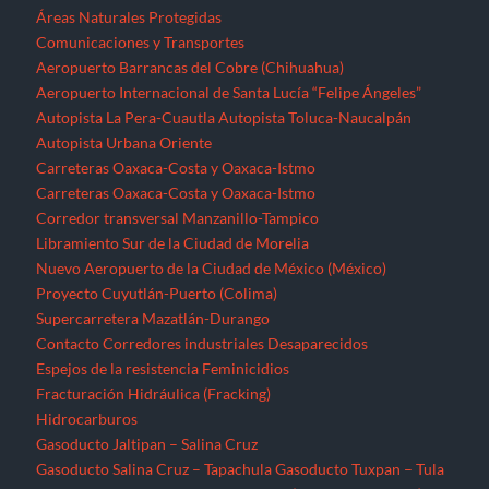
Áreas Naturales Protegidas
Comunicaciones y Transportes
Aeropuerto Barrancas del Cobre (Chihuahua)
Aeropuerto Internacional de Santa Lucía “Felipe Ángeles”
Autopista La Pera-Cuautla
Autopista Toluca-Naucalpán
Autopista Urbana Oriente
Carreteras Oaxaca-Costa y Oaxaca-Istmo
Carreteras Oaxaca-Costa y Oaxaca-Istmo
Corredor transversal Manzanillo-Tampico
Libramiento Sur de la Ciudad de Morelia
Nuevo Aeropuerto de la Ciudad de México (México)
Proyecto Cuyutlán-Puerto (Colima)
Supercarretera Mazatlán-Durango
Contacto
Corredores industriales
Desaparecidos
Espejos de la resistencia
Feminicidios
Fracturación Hidráulica (Fracking)
Hidrocarburos
Gasoducto Jaltipan – Salina Cruz
Gasoducto Salina Cruz – Tapachula
Gasoducto Tuxpan – Tula