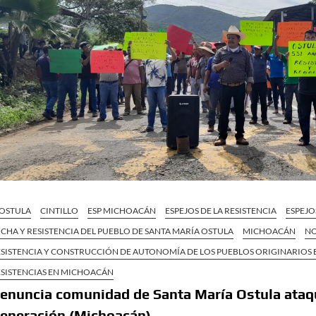
 OSTULA
CINTILLO
ESP MICHOACÁN
ESPEJOS DE LA RESISTENCIA
ESPEJO
CHA Y RESISTENCIA DEL PUEBLO DE SANTA MARÍA OSTULA
MICHOACÁN
NO
ESISTENCIA Y CONSTRUCCIÓN DE AUTONOMÍA DE LOS PUEBLOS ORIGINARIOS
ESISTENCIAS EN MICHOACÁN
enuncia comunidad de Santa María Ostula ataqu
eneración (Michoacán)