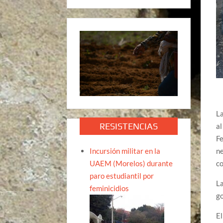
La
RESISTENCIAS
al
Fe
Incursión militar en la
ne
UAEM (Morelos) durante
co
paro estudiantil por
La
feminicidios
go
El