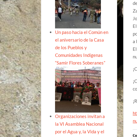
de
Za
Jo
El
Un paso hacia el Común en
po
el aniversario de la Casa
a 
de los Pueblos y
El
Comunidades Indígenas
nu
“Samir Flores Soberanes”
¡C
¡C
c
¡
h
Organizaciones invitan a
n
la VI Asamblea Nacional
por el Agua y, la Vida y el
Co