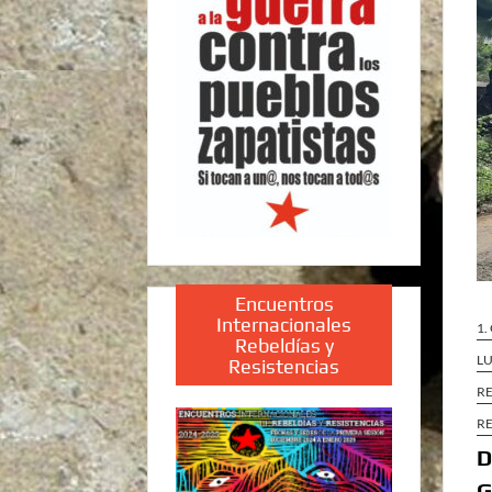
Encuentros
Internacionales
1.
Rebeldías y
LU
Resistencias
R
R
D
G