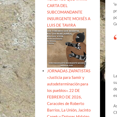
“e
CARTA DEL
pr
SUBCOMANDANTE
po
INSURGENTE MOISÉS A
Gu
LUIS DE TAVIRA
JORNADAS ZAPATISTAS
La
«Justicia para Samir y
su
autodeterminación para
de
los pueblos». 22 DE
es
FEBRERO DE 2026,
Caracoles de Roberto
As
Barrios, La Unión, Jacinto
Ch
Canek y Dolores Hidalgo