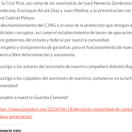
 la Cruz Ríos, así como de los asesinatos de Isaul Nemesio Zambra
mbrano, Eustaquio Alcalá Díaz y Juan Medina, y la presentación con 
sé Gabriel Pelayo.
 desmantelamiento del CJNG y el cese de la protección que otorgan a
liciales corruptos, así como el establecimiento de bases de operacio
los gobiernos del estado y federal por nuestra comunidad.
 respeto y otorgamiento de garantías para el funcionamiento de nuest
estra libre determinación y autonomía.
astigo a los autores del asesinato de nuestro compañero Antonio Reg
astigo a los culpables del asesinato de nuestros comuneros en la lucha 
omunidad!
Respeto a nuestra Guardia Comunal!
ttps://www.zonadocs.mx/2024/06/18/denuncia-comunidad-de-santa-ma
ueva-generacion/
mparte esto: