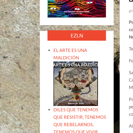
gr
P
c
EZLN
N
Te
EL ARTE ES UNA
MALDICIÓN
F
Sa
Co
Mi
P
pe
DILES QUE TENEMOS
c
QUE RESISTIR, TENEMOS
QUE REBELARNOS,
Al
TENEMOS QUE VIVIR.