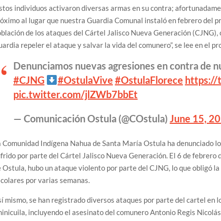
stos individuos activaron diversas armas en su contra; afortunadame
óximo al lugar que nuestra Guardia Comunal instaló en febrero del p
blación de los ataques del Cártel Jalisco Nueva Generación (CJNG), 
ardia repeler el ataque y salvar la vida del comunero”, se lee en el p
Denunciamos nuevas agresiones en contra de n
#CJNG
#OstulaVive
#OstulaFlorece
https:/
pic.twitter.com/jlZWb7bbEt
— Comunicación Ostula (@COstula)
June 15, 2
 Comunidad Indígena Nahua de Santa María Ostula ha denunciado los
frido por parte del Cártel Jalisco Nueva Generación. El 6 de febrero 
 Ostula, hubo un ataque violento por parte del CJNG, lo que obligó la
colares por varias semanas.
í mismo, se han registrado diversos ataques por parte del cartel en
inicuila, incluyendo el asesinato del comunero Antonio Regis Nicolá