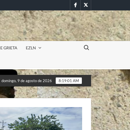
Facebook
Twitter
Buscar:
E GRIETA
EZLN
ón militar en la UAEM (Morelos) durante paro estudiantil por fem
domingo, 9 de agosto de 2026
8:19:03 AM
ón militar en la UAEM (Morelos) durante paro estudiantil por fem