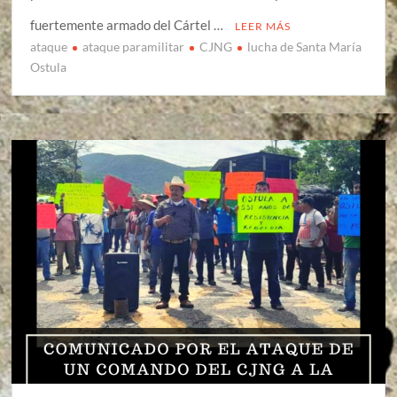
fuertemente armado del Cártel …
LEER MÁS
ataque
ataque paramilitar
CJNG
lucha de Santa María
Ostula