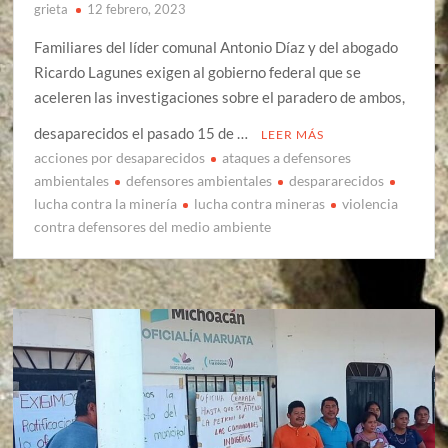
grieta
12 febrero, 2023
Familiares del líder comunal Antonio Díaz y del abogado
Ricardo Lagunes exigen al gobierno federal que se
aceleren las investigaciones sobre el paradero de ambos,
desaparecidos el pasado 15 de …
LEER MÁS
acciones por desaparecidos
ataques a defensores
ambientales
defensores ambientales
despararecidos
lucha contra la minería
lucha contra mineras
violencia
contra defensores del medio ambiente