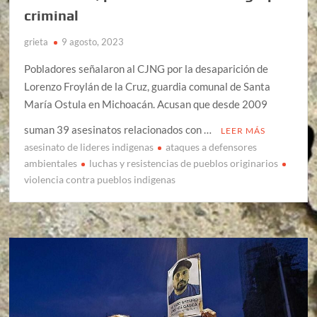
criminal
grieta
9 agosto, 2023
Pobladores señalaron al CJNG por la desaparición de
Lorenzo Froylán de la Cruz, guardia comunal de Santa
María Ostula en Michoacán. Acusan que desde 2009
suman 39 asesinatos relacionados con …
LEER MÁS
asesinato de lideres indigenas
ataques a defensores
ambientales
luchas y resistencias de pueblos originarios
violencia contra pueblos indigenas