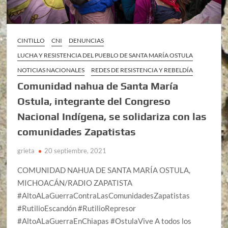
CINTILLO
CNI
DENUNCIAS
LUCHA Y RESISTENCIA DEL PUEBLO DE SANTA MARÍA OSTULA
NOTICIAS NACIONALES
REDES DE RESISTENCIA Y REBELDÍA
Comunidad nahua de Santa María
Ostula, integrante del Congreso
Nacional Indígena, se solidariza con las
comunidades Zapatistas
grieta
20 septiembre, 2021
COMUNIDAD NAHUA DE SANTA MARÍA OSTULA,
MICHOACÁN/RADIO ZAPATISTA
#AltoALaGuerraContraLasComunidadesZapatistas
#RutilioEscandón #RutilioRepresor
#AltoALaGuerraEnChiapas #OstulaVive A todos los