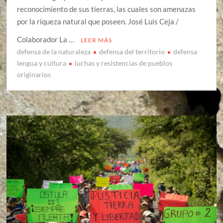
reconocimiento de sus tierras, las cuales son amenazas
por la riqueza natural que poseen. José Luis Ceja /
Colaborador La …
LEER MÁS
defensa de la naturaleza
defensa del territorio
defensa
lengua y cultura
luchas y resistencias de pueblos
originarios