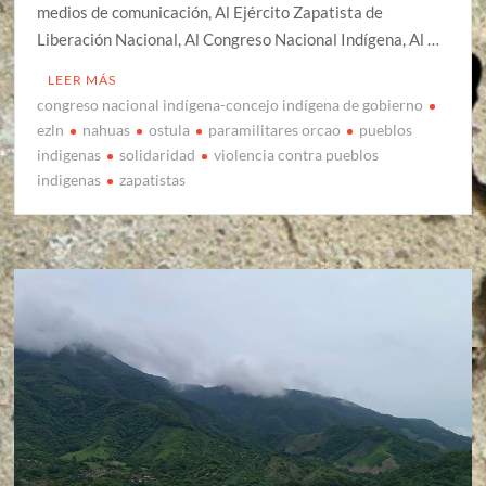
medios de comunicación, Al Ejército Zapatista de
Liberación Nacional, Al Congreso Nacional Indígena, Al …
LEER MÁS
congreso nacional indígena-concejo indígena de gobierno
ezln
nahuas
ostula
paramilitares orcao
pueblos
indigenas
solidaridad
violencia contra pueblos
indigenas
zapatistas