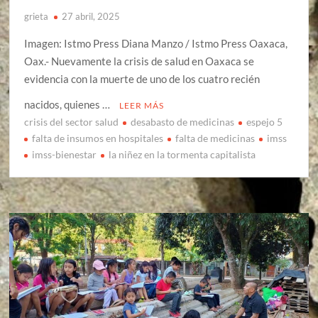
grieta
27 abril, 2025
Imagen: Istmo Press Diana Manzo / Istmo Press Oaxaca,
Oax.- Nuevamente la crisis de salud en Oaxaca se
evidencia con la muerte de uno de los cuatro recién
nacidos, quienes …
LEER MÁS
crisis del sector salud
desabasto de medicinas
espejo 5
falta de insumos en hospitales
falta de medicinas
imss
imss-bienestar
la niñez en la tormenta capitalista