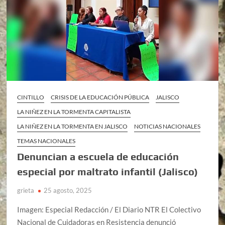
CINTILLO
CRISIS DE LA EDUCACIÓN PÚBLICA
JALISCO
LA NIÑEZ EN LA TORMENTA CAPITALISTA
LA NIÑEZ EN LA TORMENTA EN JALISCO
NOTICIAS NACIONALES
TEMAS NACIONALES
Denuncian a escuela de educación
especial por maltrato infantil (Jalisco)
grieta
25 agosto, 2025
Imagen: Especial Redacción / El Diario NTR El Colectivo
Nacional de Cuidadoras en Resistencia denunció