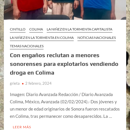
CINTILLO
COLIMA
LA NIÑEZ EN LA TORMENTA CAPITALISTA
LA NIÑEZ EN LA TORMENTA EN COLIMA
NOTICIAS NACIONALES
TEMAS NACIONALES
Con engaños reclutan a menores
sonorenses para explotarlos vendiendo
droga en Colima
grieta
2 febrero, 2024
Imagen: Diario Avanzada Redacción / Diario Avanzada
Colima, México, Avanzada (02/02/2024).- Dos jóvenes y
un menor de edad originarios de Sonora fueron rescatados
en Colima, tras permanecer como desaparecidos. La …
LEER MÁS