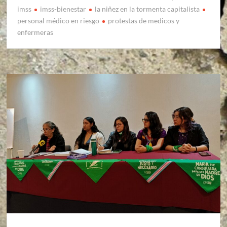
imss
imss-bienestar
la niñez en la tormenta capitalista
personal médico en riesgo
protestas de medicos y
enfermeras