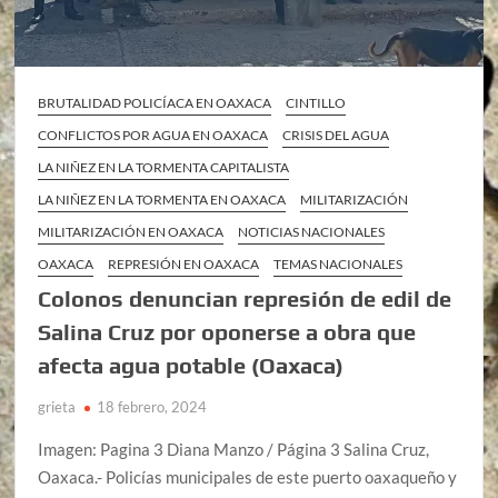
BRUTALIDAD POLICÍACA EN OAXACA
CINTILLO
CONFLICTOS POR AGUA EN OAXACA
CRISIS DEL AGUA
LA NIÑEZ EN LA TORMENTA CAPITALISTA
LA NIÑEZ EN LA TORMENTA EN OAXACA
MILITARIZACIÓN
MILITARIZACIÓN EN OAXACA
NOTICIAS NACIONALES
OAXACA
REPRESIÓN EN OAXACA
TEMAS NACIONALES
Colonos denuncian represión de edil de
Salina Cruz por oponerse a obra que
afecta agua potable (Oaxaca)
grieta
18 febrero, 2024
Imagen: Pagina 3 Diana Manzo / Página 3 Salina Cruz,
Oaxaca.- Policías municipales de este puerto oaxaqueño y