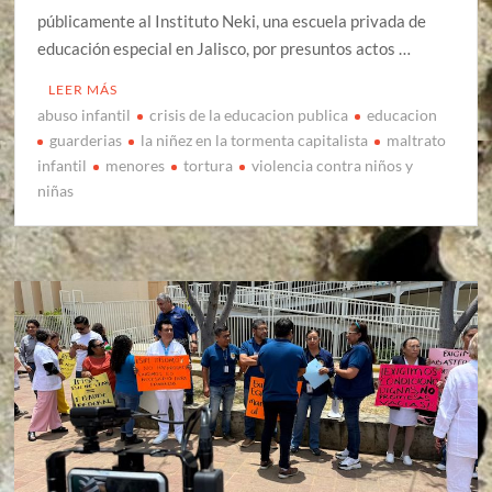
públicamente al Instituto Neki, una escuela privada de
educación especial en Jalisco, por presuntos actos …
LEER MÁS
abuso infantil
crisis de la educacion publica
educacion
guarderias
la niñez en la tormenta capitalista
maltrato
infantil
menores
tortura
violencia contra niños y
niñas