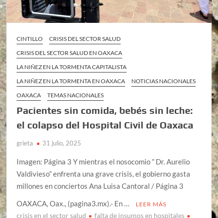
CINTILLO
CRISIS DEL SECTOR SALUD
CRISIS DEL SECTOR SALUD EN OAXACA
LA NIÑEZ EN LA TORMENTA CAPITALISTA
LA NIÑEZ EN LA TORMENTA EN OAXACA
NOTICIAS NACIONALES
OAXACA
TEMAS NACIONALES
Pacientes sin comida, bebés sin leche:
el colapso del Hospital Civil de Oaxaca
grieta
31 julio, 2025
Imagen: Página 3 Y mientras el nosocomio ” Dr. Aurelio
Valdivieso” enfrenta una grave crisis, el gobierno gasta
millones en conciertos Ana Luisa Cantoral / Página 3
OAXACA, Oax., (pagina3.mx).- En …
LEER MÁS
crisis en el sector salud
falta de insumos en hospitales