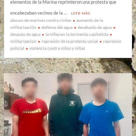
elementos de la Marina reprimieron una protesta que
encabezaban vecinos de la …
LEER MÁS
abusos de marinos contra civiles
aumento de la
militarización
defensa del agua
desabasto de agua
despojo de agua
la niñez en la tormenta capitalista
militarizacion
represión de la protesta social
represion
policial
violencia contra niños y niñas