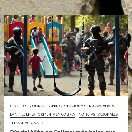
CINTILLO
COLIMA
LA NIÑEZ EN LA TORMENTA CAPITALISTA
LA NIÑEZ EN LA TORMENTA EN COLIMA
NOTICIAS NACIONALES
TEMAS NACIONALES
Día del Niño en Colima: más balas que