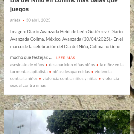
juegos
grieta
30 abril, 2025
Imagen: Diario Avanzada Heidi de León Gutiérrez / Diario
Avanzada Colima, México, Avanzada (30/04/2025).- En el
marco de la celebración del Día del Niño, Colima no tiene
mucho que festejar. …
LEER MÁS
asesinato de niños
desaparicion niñas niños
la niñez en la
tormenta capitalista
niñas desaparecidas
violencia
contra la niñez
violencia contra niños y niñas
violencia
sexual contra niñas