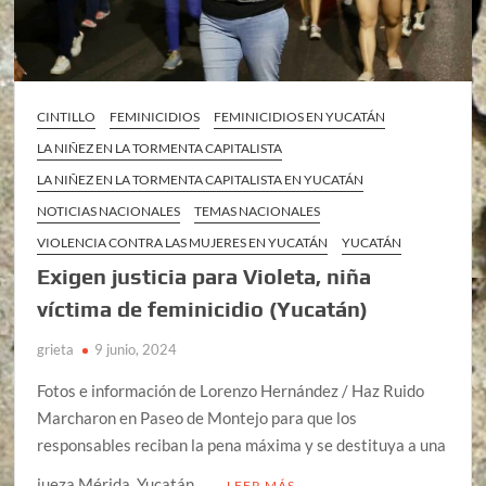
CINTILLO
FEMINICIDIOS
FEMINICIDIOS EN YUCATÁN
LA NIÑEZ EN LA TORMENTA CAPITALISTA
LA NIÑEZ EN LA TORMENTA CAPITALISTA EN YUCATÁN
NOTICIAS NACIONALES
TEMAS NACIONALES
VIOLENCIA CONTRA LAS MUJERES EN YUCATÁN
YUCATÁN
Exigen justicia para Violeta, niña
víctima de feminicidio (Yucatán)
grieta
9 junio, 2024
Fotos e información de Lorenzo Hernández / Haz Ruido
Marcharon en Paseo de Montejo para que los
responsables reciban la pena máxima y se destituya a una
jueza Mérida, Yucatán, …
LEER MÁS