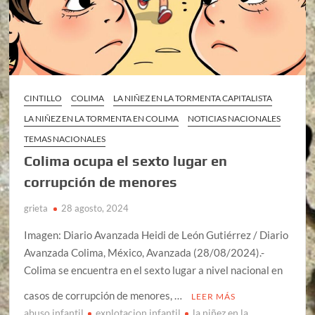
CINTILLO
COLIMA
LA NIÑEZ EN LA TORMENTA CAPITALISTA
LA NIÑEZ EN LA TORMENTA EN COLIMA
NOTICIAS NACIONALES
TEMAS NACIONALES
Colima ocupa el sexto lugar en
corrupción de menores
grieta
28 agosto, 2024
Imagen: Diario Avanzada Heidi de León Gutiérrez / Diario
Avanzada Colima, México, Avanzada (28/08/2024).-
Colima se encuentra en el sexto lugar a nivel nacional en
casos de corrupción de menores, …
LEER MÁS
abuso infantil
explotacion infantil
la niñez en la