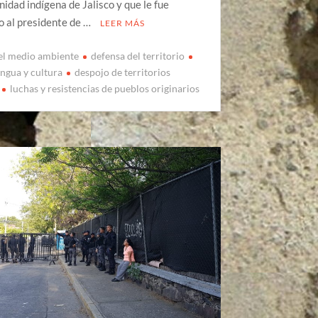
idad indígena de Jalisco y que le fue
o al presidente de …
LEER MÁS
el medio ambiente
defensa del territorio
engua y cultura
despojo de territorios
luchas y resistencias de pueblos originarios