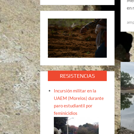
Mér
en 
amp
RESISTENCIAS
Incursión militar en la
UAEM (Morelos) durante
paro estudiantil por
feminicidios