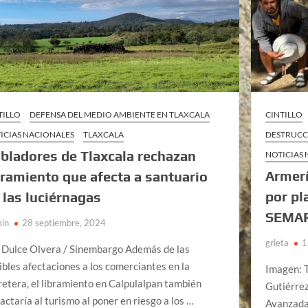
TILLO
DEFENSA DEL MEDIO AMBIENTE EN TLAXCALA
CINTILLO
ICIAS NACIONALES
TLAXCALA
DESTRUCC
bladores de Tlaxcala rechazan
NOTICIAS
Armerí
bramiento que afecta a santuario
por pl
 las luciérnagas
SEMAR
in
28 septiembre, 2024
grieta
1
 Dulce Olvera / Sinembargo Además de las
ibles afectaciones a los comerciantes en la
Imagen: T
retera, el libramiento en Calpulalpan también
Gutiérrez
actaría al turismo al poner en riesgo a los …
Avanzada