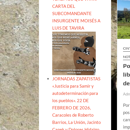
CARTA DEL
SUBCOMANDANTE
INSURGENTE MOISÉS A
LUIS DE TAVIRA
CIN
NOT
Po
li
JORNADAS ZAPATISTAS
de
«Justicia para Samir y
autodeterminación para
Adm
los pueblos». 22 DE
Por
FEBRERO DE 2026,
pos
Caracoles de Roberto
car
Barrios, La Unión, Jacinto
imp
Canek y Dolores Hidalgo