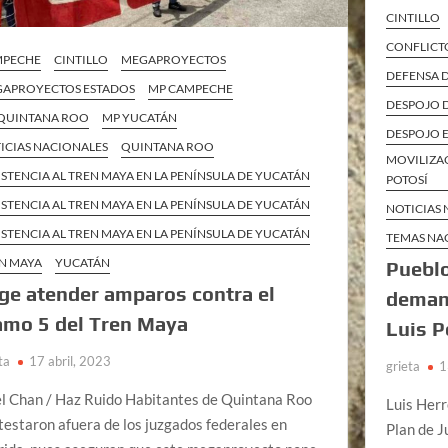
CINTILLO
CONFLICTO
MPECHE
CINTILLO
MEGAPROYECTOS
DEFENSA 
APROYECTOS ESTADOS
MP CAMPECHE
DESPOJO D
QUINTANA ROO
MP YUCATÁN
DESPOJO E
ICIAS NACIONALES
QUINTANA ROO
MOVILIZAC
ISTENCIA AL TREN MAYA EN LA PENÍNSULA DE YUCATÁN
POTOSÍ
ISTENCIA AL TREN MAYA EN LA PENÍNSULA DE YUCATÁN
NOTICIAS
ISTENCIA AL TREN MAYA EN LA PENÍNSULA DE YUCATÁN
TEMAS NA
N MAYA
YUCATÁN
Pueblo
ge atender amparos contra el
demand
amo 5 del Tren Maya
Luis P
ta
17 abril, 2023
grieta
1
el Chan / Haz Ruido Habitantes de Quintana Roo
Luis Her
testaron afuera de los juzgados federales en
Plan de J