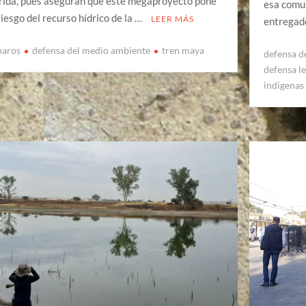
ida, pues aseguran que este megaproyecto pone
esa comun
riesgo del recurso hídrico de la …
LEER MÁS
entregad
aros
defensa del medio ambiente
tren maya
defensa d
defensa l
indigenas