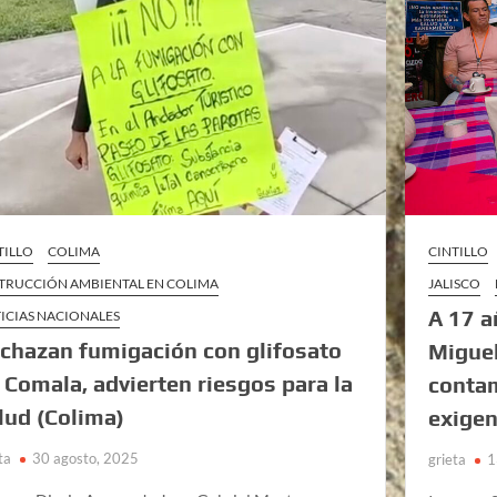
TILLO
COLIMA
CINTILLO
TRUCCIÓN AMBIENTAL EN COLIMA
JALISCO
A 17 a
ICIAS NACIONALES
chazan fumigación con glifosato
Miguel
 Comala, advierten riesgos para la
contam
lud (Colima)
exigen
ta
30 agosto, 2025
grieta
1