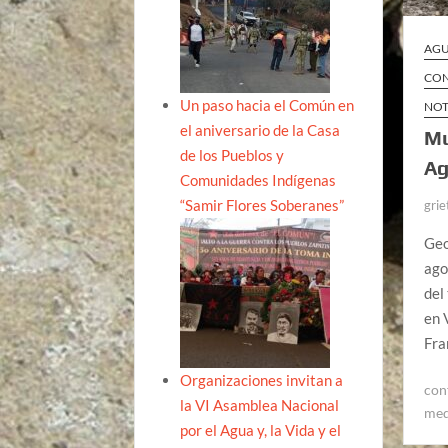
AGU
CON
Un paso hacia el Común en
NOT
el aniversario de la Casa
Mu
de los Pueblos y
Ag
Comunidades Indígenas
“Samir Flores Soberanes”
grie
Geo
ago
del
en 
Fra
Organizaciones invitan a
con
la VI Asamblea Nacional
med
por el Agua y, la Vida y el