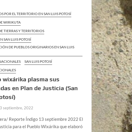
S POR EL TERRITORIO EN SAN LUIS POTOSÍ
DE WIRIKUTA
E TIERRAS Y TERRITORIOS
N SAN LUIS POTOSÍ
IÓN DE PUEBLOS ORIGINARIOS EN SAN LUIS
 NACIONALES
SAN LUIS POTOSÍ
CIONALES
 wixárika plasma sus
as en Plan de Justicia (San
otosí)
3 septiembre, 2022
rera/ Reporte Índigo 13 septiembre 2022 El
usticia para el Pueblo Wixárika que elaboró