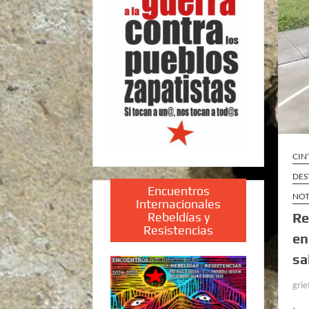
CIN
DES
Encuentros
NOT
Internacionales
Rebeldías y
Re
Resistencias
en
sa
grie