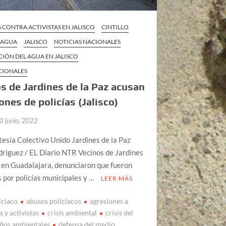
CONTRA ACTIVISTAS EN JALISCO
CINTILLO
L AGUA
JALISCO
NOTICIAS NACIONALES
CIÓN DEL AGUA EN JALISCO
CIONALES
s de Jardines de la Paz acusan
ones de policías (Jalisco)
0 junio, 2022
tesía Colectivo Unido Jardines de la Paz
ríguez / EL Diario NTR Vecinos de Jardines
, en Guadalajara, denunciaron que fueron
 por policías municipales y …
LEER MÁS
iciaco
abusos policíacos
agresiones a
 y activistas
crisis ambiental
crisis del
ños ambientales
defensa del medio