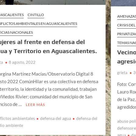
ASCALIENTES
CINTILLO
AMENAZAS 
FLICTOS AMBIENTALES EN AGUASCALIENTES
CRISIS DE
ICIAS NACIONALES
PRIVATIZA
jeres al frente en defensa del
TEMAS NA
ua y Territorio en Aguascalientes.
Vecino
agresi
ta
8 agosto, 2022
grieta
3
rgina Martínez Macías/Observatorio Digital 8
sto 2022 ComúnHilar es una colectiva en defensa
Foto: Cor
 territorio, la identidad y la comunalidad, trabajan
Lauro Rod
Viñedos Rivier; comunidad del municipio de San
de la Paz
ncisco de …
LEER MÁS
agredidos
flictos ambientales
defensa del agua
defensa del
abuso pol
io ambiente
defensores
agua
da