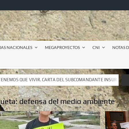
MAS NACIONALES
MEGAPROYECTOS
CNI
NOTAS D
EL SUBCOMANDANTE INSURGENTE MOISÉS A LUIS DE TAVIRA
EL SUBCOMANDANTE INSURGENTE MOISÉS A LUIS DE TAVIRA
queta:
defensa del medio ambiente