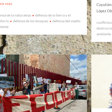
EER MÁS
Cuyutlán 
López Ob
ensa de la naturaleza
defensa de la tierra y el
itorio
defensa de los bosques
defensa del medio
conflicto
iente
destrucci
ambiente