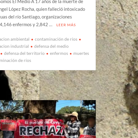
Somos El Medio A 17 años de la muerte de
gel López Rocha, quien falleció intoxicado
guas del río Santiago, organizaciones
 4,146 enfermos y 2,842 …
LEER MÁS
acion ambiental
contaminación de ríos
cion industrial
defensa del medio
defensa del territorio
enfermos
muertes
minación de ríos