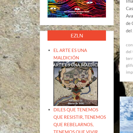
Ima
Cas
Ava
de 
del
EZLN
con
EL ARTE ES UNA
del 
MALDICIÓN
terr
gli
imp
DILES QUE TENEMOS
QUE RESISTIR, TENEMOS
QUE REBELARNOS,
TENEMOS QUE VIVIR.