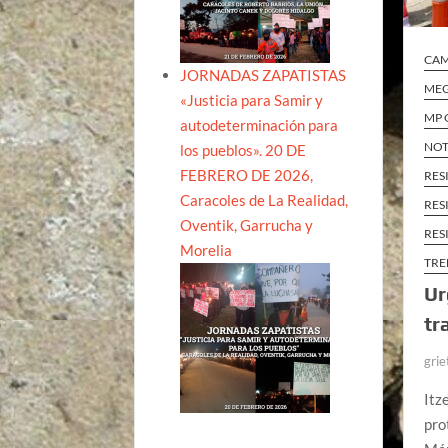
CA
JORNADAS ZAPATISTAS
MEG
«Justicia para Samir y
MP 
autodeterminación para
NOT
los pueblos». 20 DE
FEBRERO DE 2026,
RES
Caracoles de La Realidad,
RES
Oventik, Garrucha y
RES
Morelia
TRE
Ur
tr
grie
Itz
pro