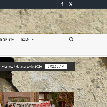
Facebook
Twitter
Buscar:
E GRIETA
EZLN
Incursión militar en la UAEM (Morelos) durante paro estudia
viernes, 7 de agosto de 2026
3:02:20 AM
Incursión militar en la UAEM (Morelos) durante paro estudia