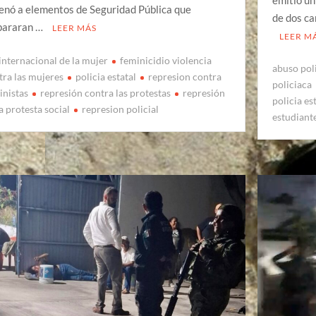
enó a elementos de Seguridad Pública que
de dos c
pararan …
LEER MÁS
LEER M
 internacional de la mujer
feminicidio violencia
abuso poli
tra las mujeres
policia estatal
represion contra
policiaca
inistas
represión contra las protestas
represión
policia es
a protesta social
represion policial
estudiant