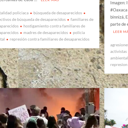
Imagen: 
#Oaxaca 
talidad policiaca
búsqueda de desaparecidos
binnizá, 
ectivos de búsqueda de desaparecidos
familiares de
parte de 
aparecidos
hostigamiento contra familiares de
LEER M
aparecidos
madres de desaparecidos
policia
tal
represión contra familiares de desaparecidos
agresiones
activistas
ambiental
represion 