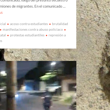
amiones de migrantes. En el comunicado …
ÁS
cial
acoso contra estudiantes
brutalidad
manifestaciones contra abuso policiaco
tatal
protestas estudiantiles
represión a
es