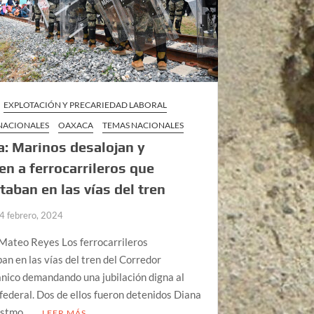
EXPLOTACIÓN Y PRECARIEDAD LABORAL
 NACIONALES
OAXACA
TEMAS NACIONALES
: Marinos desalojan y
en a ferrocarrileros que
taban en las vías del tren
4 febrero, 2024
Mateo Reyes Los ferrocarrileros
an en las vías del tren del Corredor
nico demandando una jubilación digna al
federal. Dos de ellos fueron detenidos Diana
Istmo …
LEER MÁS