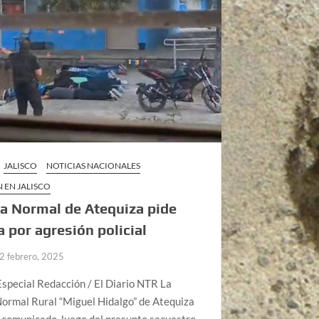
JALISCO
NOTICIAS NACIONALES
 EN JALISCO
a Normal de Atequiza pide
ia por agresión policial
2 febrero, 2025
special Redacción / El Diario NTR La
ormal Rural “Miguel Hidalgo” de Atequiza
 comunicado, luego del presunto secuestro