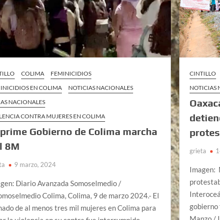
TILLO
COLIMA
FEMINICIDIOS
CINTILLO
INICIDIOS EN COLIMA
NOTICIAS NACIONALES
NOTICIAS
Oaxaca
AS NACIONALES
detien
LENCIA CONTRA MUJERES EN COLIMA
prime Gobierno de Colima marcha
protes
l 8M
grieta
1
ta
9 marzo, 2024
Imagen: 
protestab
gen: Diario Avanzada Somoselmedio /
Interoceá
moselmedio Colima, Colima, 9 de marzo 2024.- El
gobierno 
mado de al menos tres mil mujeres en Colima para
Manzo / 
ar la violencia en su contra fue interrumpido …