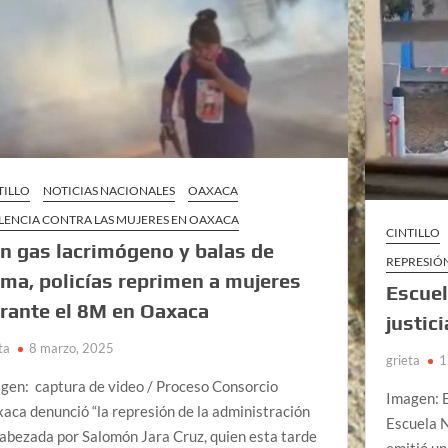
TILLO
NOTICIAS NACIONALES
OAXACA
LENCIA CONTRA LAS MUJERES EN OAXACA
CINTILLO
n gas lacrimógeno y balas de
REPRESIÓN
ma, policías reprimen a mujeres
Escuel
rante el 8M en Oaxaca
justic
ta
8 marzo, 2025
grieta
1
gen: captura de video / Proceso Consorcio
Imagen: E
aca denunció “la represión de la administración
Escuela N
abezada por Salomón Jara Cruz, quien esta tarde
emitió un