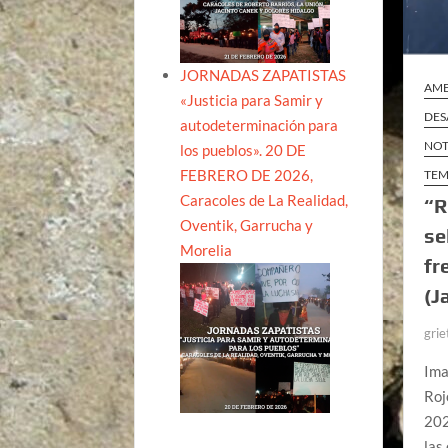
JORNADAS ZAPATISTAS
AME
«Justicia para Samir y
DES
autodeterminación para
NOT
los pueblos». 20 DE
FEBRERO DE 2026,
TEM
Caracoles de La Realidad,
“R
Oventik, Garrucha y
se
Morelia
fr
(J
grie
Ima
Roj
202
las