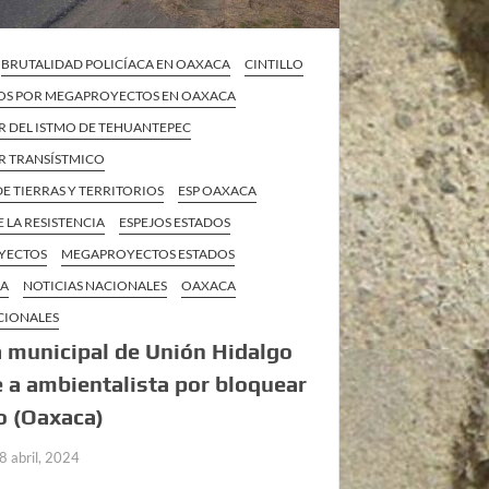
BRUTALIDAD POLICÍACA EN OAXACA
CINTILLO
OS POR MEGAPROYECTOS EN OAXACA
 DEL ISTMO DE TEHUANTEPEC
 TRANSÍSTMICO
E TIERRAS Y TERRITORIOS
ESP OAXACA
E LA RESISTENCIA
ESPEJOS ESTADOS
YECTOS
MEGAPROYECTOS ESTADOS
CA
NOTICIAS NACIONALES
OAXACA
CIONALES
a municipal de Unión Hidalgo
 a ambientalista por bloquear
o (Oaxaca)
8 abril, 2024