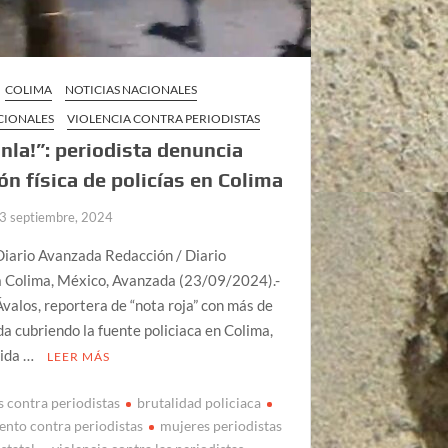
COLIMA
NOTICIAS NACIONALES
CIONALES
VIOLENCIA CONTRA PERIODISTAS
nla!”: periodista denuncia
ón física de policías en Colima
3 septiembre, 2024
Diario Avanzada Redacción / Diario
 Colima, México, Avanzada (23/09/2024).-
valos, reportera de “nota roja” con más de
a cubriendo la fuente policiaca en Colima,
dida …
LEER MÁS
s contra periodistas
brutalidad policiaca
ento contra periodistas
mujeres periodistas