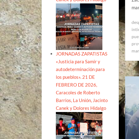
man
des
int
pue
pro
mar
JORNADAS ZAPATISTAS
«Justicia para Samir y
autodeterminación para
los pueblos». 21 DE
FEBRERO DE 2026,
Caracoles de Roberto
Barrios, La Unión, Jacinto
Canek y Dolores Hidalgo