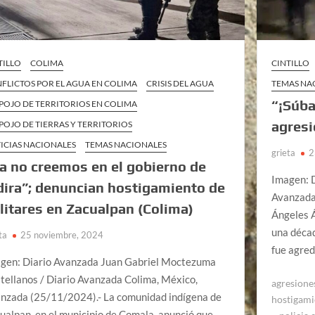
TILLO
COLIMA
CINTILLO
FLICTOS POR EL AGUA EN COLIMA
CRISIS DEL AGUA
TEMAS NA
“¡Súba
POJO DE TERRITORIOS EN COLIMA
agresi
POJO DE TIERRAS Y TERRITORIOS
ICIAS NACIONALES
TEMAS NACIONALES
grieta
2
a no creemos en el gobierno de
Imagen: 
dira”; denuncian hostigamiento de
Avanzada
litares en Zacualpan (Colima)
Ángeles Á
una décad
ta
25 noviembre, 2024
fue agre
gen: Diario Avanzada Juan Gabriel Moctezuma
tellanos / Diario Avanzada Colima, México,
agresione
nzada (25/11/2024).- La comunidad indígena de
hostigami
ualpan, en el municipio de Comala, anunció que