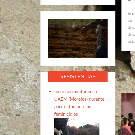
bru
col
des
des
esta
RESISTENCIAS
Incursión militar en la
UAEM (Morelos) durante
paro estudiantil por
feminicidios