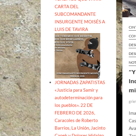
CARTA DEL
SUBCOMANDANTE
INSURGENTE MOISÉS A
CIN
LUIS DE TAVIRA
CON
DES
DES
NOT
“Y
In
JORNADAS ZAPATISTAS
mi
«Justicia para Samir y
autodeterminación para
grie
los pueblos». 22 DE
FEBRERO DE 2026,
Ima
Caracoles de Roberto
Cas
Barrios, La Unión, Jacinto
Ava
Canek y Dolores Hidalgo
Zac