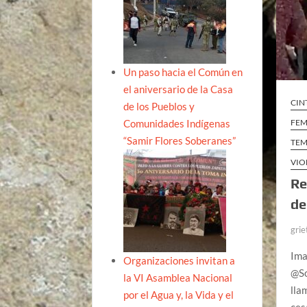
Un paso hacia el Común en
el aniversario de la Casa
CIN
de los Pueblos y
Comunidades Indígenas
FEM
“Samir Flores Soberanes”
TEM
VIO
Re
de
grie
Ima
Organizaciones invitan a
@So
la VI Asamblea Nacional
lla
por el Agua y, la Vida y el
ces