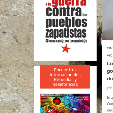
CIN
VIO
Co
Encuentros
go
Internacionales
du
Rebeldías y
Resistencias
grie
Ima
Oax
enc