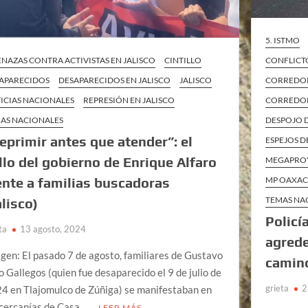
5. ISTMO
NAZAS CONTRA ACTIVISTAS EN JALISCO
CINTILLO
CONFLICT
APARECIDOS
DESAPARECIDOS EN JALISCO
JALISCO
CORREDOR
ICIAS NACIONALES
REPRESIÓN EN JALISCO
CORREDOR
AS NACIONALES
DESPOJO D
eprimir antes que atender”: el
ESPEJOS D
llo del gobierno de Enrique Alfaro
MEGAPRO
ente a familias buscadoras
MP OAXA
TEMAS NA
alisco)
Policí
ta
13 agosto, 2024
agrede
gen: El pasado 7 de agosto, familiares de Gustavo
camin
o Gallegos (quien fue desaparecido el 9 de julio de
grieta
2
4 en Tlajomulco de Zúñiga) se manifestaban en
 cercanías de Casa …
LEER MÁS