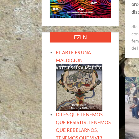
ord
dis
dia
con
EZLN
fem
de l
EL ARTE ES UNA
MALDICIÓN
DILES QUE TENEMOS
QUE RESISTIR, TENEMOS
QUE REBELARNOS,
TENEMOS QUE VIVIR.