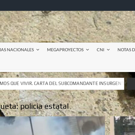
MAS NACIONALES
MEGAPROYECTOS
CNI
NOTAS D
BCOMANDANTE INSURGENTE MOISÉS A LUIS DE TAVIRA
BCOMANDANTE INSURGENTE MOISÉS A LUIS DE TAVIRA
queta:
policia estatal