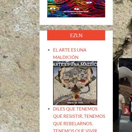
EZLN
EL ARTE ES UNA
MALDICIÓN
DILES QUE TENEMOS
QUE RESISTIR, TENEMOS
QUE REBELARNOS,
TENEMOS QUE VIVIR.