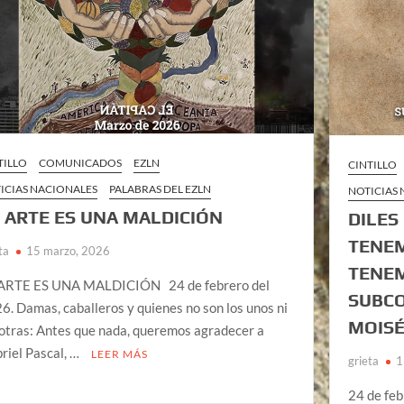
TILLO
COMUNICADOS
EZLN
CINTILLO
ICIAS NACIONALES
PALABRAS DEL EZLN
NOTICIAS
 ARTE ES UNA MALDICIÓN
DILES
TENEM
ta
15 marzo, 2026
TENEM
ARTE ES UNA MALDICIÓN 24 de febrero del
SUBC
6. Damas, caballeros y quienes no son los unos ni
MOISÉ
 otras: Antes que nada, queremos agradecer a
riel Pascal, …
LEER MÁS
grieta
1
24 de feb