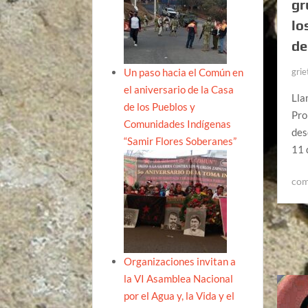
gr
lo
de
Un paso hacia el Común en
grie
el aniversario de la Casa
Lla
de los Pueblos y
Pro
Comunidades Indígenas
des
“Samir Flores Soberanes”
11 
com
Organizaciones invitan a
la VI Asamblea Nacional
por el Agua y, la Vida y el