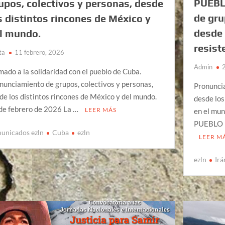
PUEBL
upos, colectivos y personas, desde
de gru
s distintos rincones de México y
desde 
l mundo.
resist
ta
11 febrero, 2026
Admin
mado a la solidaridad con el pueblo de Cuba.
nunciamiento de grupos, colectivos y personas,
Pronuncia
de los distintos rincones de México y del mundo.
desde los
de febrero de 2026 La …
LEER MÁS
en el mu
PUEBLO D
unicados ezln
Cuba
ezln
LEER M
ezln
Irá