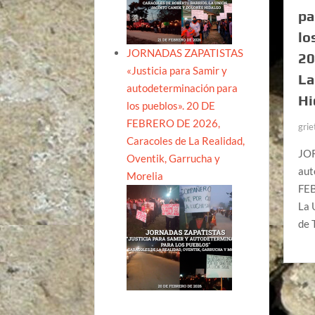
pa
lo
JORNADAS ZAPATISTAS
20
«Justicia para Samir y
La
autodeterminación para
Hi
los pueblos». 20 DE
FEBRERO DE 2026,
grie
Caracoles de La Realidad,
JOR
Oventik, Garrucha y
aut
Morelia
FEB
La 
de 