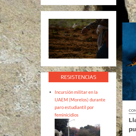
RESISTENCIAS
Incursión militar en la
UAEM (Morelos) durante
paro estudiantil por
CO
feminicidios
Ll
pu