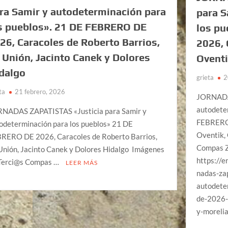
ra Samir y autodeterminación para
para S
s pueblos». 21 DE FEBRERO DE
los p
26, Caracoles de Roberto Barrios,
2026, 
 Unión, Jacinto Canek y Dolores
Oventi
dalgo
grieta
2
ta
21 febrero, 2026
JORNADAS
autodete
NADAS ZAPATISTAS «Justicia para Samir y
FEBRERO 
odeterminación para los pueblos» 21 DE
Oventik,
RERO DE 2026, Caracoles de Roberto Barrios,
Compas 
Unión, Jacinto Canek y Dolores Hidalgo Imágenes
https://
Terci@s Compas …
LEER MÁS
nadas-zap
autodete
de-2026-
y-moreli