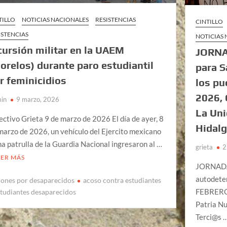
TILLO
NOTICIAS NACIONALES
RESISTENCIAS
CINTILLO
ISTENCIAS
NOTICIAS
cursión militar en la UAEM
JORNA
orelos) durante paro estudiantil
para S
r feminicidios
los p
2026, 
in
9 marzo, 2026
La Uni
ectivo Grieta 9 de marzo de 2026 El día de ayer, 8
Hidal
marzo de 2026, un vehículo del Ejercito mexicano
na patrulla de la Guardia Nacional ingresaron al …
grieta
2
EER MÁS
JORNADAS
autodete
iones por desaparecidos
acoso contra estudiantes
FEBRERO 
studiantes desaparecidos
Patria N
Terci@s 