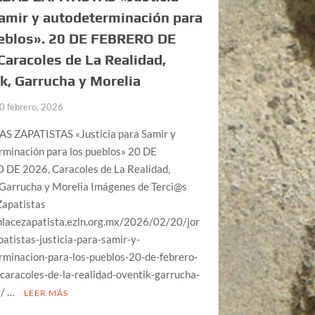
amir y autodeterminación para
ueblos». 20 DE FEBRERO DE
Caracoles de La Realidad,
k, Garrucha y Morelia
0 febrero, 2026
 ZAPATISTAS «Justicia para Samir y
rminación para los pueblos» 20 DE
DE 2026, Caracoles de La Realidad,
 Garrucha y Morelia Imágenes de Terci@s
Zapatistas
enlacezapatista.ezln.org.mx/2026/02/20/jor
atistas-justicia-para-samir-y-
rminacion-para-los-pueblos-20-de-febrero-
caracoles-de-la-realidad-oventik-garrucha-
a/ …
LEER MÁS