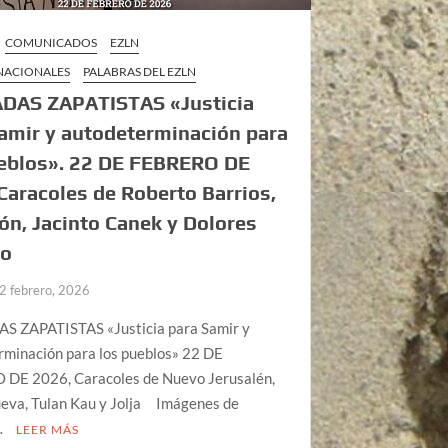
COMUNICADOS
EZLN
 NACIONALES
PALABRAS DEL EZLN
DAS ZAPATISTAS «Justicia
amir y autodeterminación para
ueblos». 22 DE FEBRERO DE
Caracoles de Roberto Barrios,
ón, Jacinto Canek y Dolores
go
2 febrero, 2026
 ZAPATISTAS «Justicia para Samir y
rminación para los pueblos» 22 DE
DE 2026, Caracoles de Nuevo Jerusalén,
ueva, Tulan Kau y Jolja Imágenes de
…
LEER MÁS