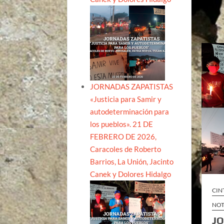
JORNADAS ZAPATISTAS
«Justicia para Samir y
autodeterminación para
los pueblos». 21 DE
FEBRERO DE 2026,
Caracoles de Roberto
Barrios, La Unión, Jacinto
Canek y Dolores Hidalgo
CIN
NOT
JO