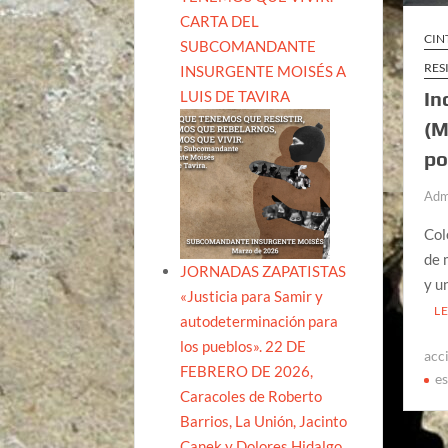
CARTA DEL
CIN
SUBCOMANDANTE
RES
INSURGENTE MOISÉS A
LUIS DE TAVIRA
In
(M
po
Adm
Col
de 
JORNADAS ZAPATISTAS
y u
«Justicia para Samir y
L
autodeterminación para
los pueblos». 22 DE
acc
FEBRERO DE 2026,
e
Caracoles de Roberto
Barrios, La Unión, Jacinto
Canek y Dolores Hidalgo