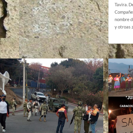
Tavira. 
Compañer
nombre de
y otroas 