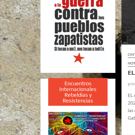
CIN
NOT
EL
Encuentros
grie
Internacionales
Rebeldías y
EL 
Resistencias
202
las
Gab