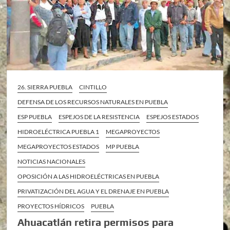
26. SIERRA PUEBLA
CINTILLO
DEFENSA DE LOS RECURSOS NATURALES EN PUEBLA
ESP PUEBLA
ESPEJOS DE LA RESISTENCIA
ESPEJOS ESTADOS
HIDROELÉCTRICA PUEBLA 1
MEGAPROYECTOS
MEGAPROYECTOS ESTADOS
MP PUEBLA
NOTICIAS NACIONALES
OPOSICIÓN A LAS HIDROELÉCTRICAS EN PUEBLA
PRIVATIZACIÓN DEL AGUA Y EL DRENAJE EN PUEBLA
PROYECTOS HÍDRICOS
PUEBLA
Ahuacatlán retira permisos para