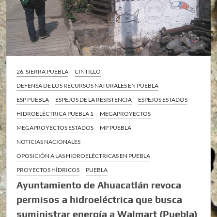
26. SIERRA PUEBLA
CINTILLO
DEFENSA DE LOS RECURSOS NATURALES EN PUEBLA
ESP PUEBLA
ESPEJOS DE LA RESISTENCIA
ESPEJOS ESTADOS
HIDROELÉCTRICA PUEBLA 1
MEGAPROYECTOS
MEGAPROYECTOS ESTADOS
MP PUEBLA
NOTICIAS NACIONALES
OPOSICIÓN A LAS HIDROELÉCTRICAS EN PUEBLA
PROYECTOS HÍDRICOS
PUEBLA
Ayuntamiento de Ahuacatlán revoca
permisos a hidroeléctrica que busca
suministrar energía a Walmart (Puebla)