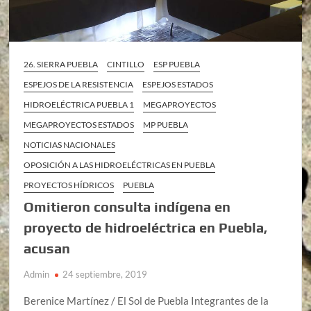
26. SIERRA PUEBLA
CINTILLO
ESP PUEBLA
ESPEJOS DE LA RESISTENCIA
ESPEJOS ESTADOS
HIDROELÉCTRICA PUEBLA 1
MEGAPROYECTOS
MEGAPROYECTOS ESTADOS
MP PUEBLA
NOTICIAS NACIONALES
OPOSICIÓN A LAS HIDROELÉCTRICAS EN PUEBLA
PROYECTOS HÍDRICOS
PUEBLA
Omitieron consulta indígena en
proyecto de hidroeléctrica en Puebla,
acusan
Admin
24 septiembre, 2019
Berenice Martínez / El Sol de Puebla Integrantes de la