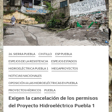
26. SIERRA PUEBLA
CINTILLO
ESP PUEBLA
ESPEJOS DE LA RESISTENCIA
ESPEJOS ESTADOS
HIDROELÉCTRICA PUEBLA 1
MEGAPROYECTOS
NOTICIAS NACIONALES
OPOSICIÓN A LAS HIDROELÉCTRICAS EN PUEBLA
PROYECTOS HÍDRICOS
PUEBLA
Exigen la cancelación de los permisos
del Proyecto Hidroeléctrico Puebla 1