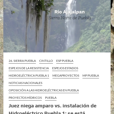
26. SIERRA PUEBLA
CINTILLO
ESP PUEBLA
ESPEJOS DE LA RESISTENCIA
ESPEJOS ESTADOS
HIDROELÉCTRICA PUEBLA 1
MEGAPROYECTOS
MP PUEBLA
NOTICIAS NACIONALES
OPOSICIÓN A LAS HIDROELÉCTRICAS EN PUEBLA
PROYECTOS HÍDRICOS
PUEBLA
Juez niega amparo vs. instalación de
Hidroeléctrico Puebla 1; se está