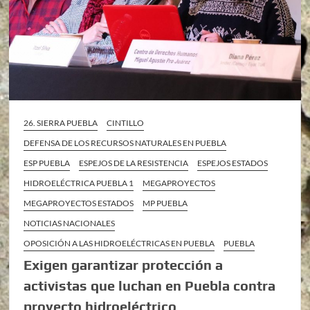
26. SIERRA PUEBLA
CINTILLO
DEFENSA DE LOS RECURSOS NATURALES EN PUEBLA
ESP PUEBLA
ESPEJOS DE LA RESISTENCIA
ESPEJOS ESTADOS
HIDROELÉCTRICA PUEBLA 1
MEGAPROYECTOS
MEGAPROYECTOS ESTADOS
MP PUEBLA
NOTICIAS NACIONALES
OPOSICIÓN A LAS HIDROELÉCTRICAS EN PUEBLA
PUEBLA
Exigen garantizar protección a
activistas que luchan en Puebla contra
proyecto hidroeléctrico