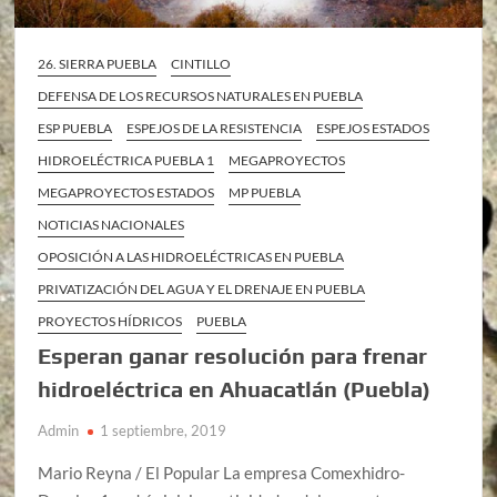
26. SIERRA PUEBLA
CINTILLO
DEFENSA DE LOS RECURSOS NATURALES EN PUEBLA
ESP PUEBLA
ESPEJOS DE LA RESISTENCIA
ESPEJOS ESTADOS
HIDROELÉCTRICA PUEBLA 1
MEGAPROYECTOS
MEGAPROYECTOS ESTADOS
MP PUEBLA
NOTICIAS NACIONALES
OPOSICIÓN A LAS HIDROELÉCTRICAS EN PUEBLA
PRIVATIZACIÓN DEL AGUA Y EL DRENAJE EN PUEBLA
PROYECTOS HÍDRICOS
PUEBLA
Esperan ganar resolución para frenar
hidroeléctrica en Ahuacatlán (Puebla)
Admin
1 septiembre, 2019
Mario Reyna / El Popular La empresa Comexhidro-