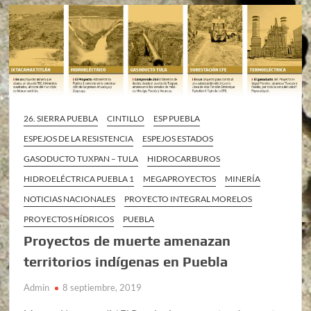
26. SIERRA PUEBLA
CINTILLO
ESP PUEBLA
ESPEJOS DE LA RESISTENCIA
ESPEJOS ESTADOS
GASODUCTO TUXPAN – TULA
HIDROCARBUROS
HIDROELÉCTRICA PUEBLA 1
MEGAPROYECTOS
MINERÍA
NOTICIAS NACIONALES
PROYECTO INTEGRAL MORELOS
PROYECTOS HÍDRICOS
PUEBLA
Proyectos de muerte amenazan
territorios indígenas en Puebla
Admin
8 septiembre, 2019