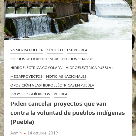
26. SIERRA PUEBLA
CINTILLO
ESP PUEBLA
ESPEJOS DE LA RESISTENCIA
ESPEJOS ESTADOS
HIDROELÉCTRICA COYOLAPA
HIDROELÉCTRICA PUEBLA 1
MEGAPROYECTOS
NOTICIAS NACIONALES
OPOSICIÓN A LAS HIDROELÉCTRICAS EN PUEBLA
PROYECTOS HÍDRICOS
PUEBLA
Piden cancelar proyectos que van
contra la voluntad de pueblos indígenas
(Puebla)
Admin
14 octubre, 2019