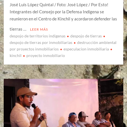
José Luis López Quintal / Foto: José López / Por Esto!
Integrantes del Consejo por la Defensa Indígena se
reunieron en el Centro de Kinchil y acordaron defender las
tierras …
LEER MÁS
despojo de territorios indigenas
despojo de tierras
despojo de tierras por inmobiliarias
destrucción ambiental
por proyectos inmobiliarios
especulacion inmobiliaria
kinchil
proyecto inmobiliario