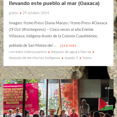
llevando este pueblo al mar (Oaxaca)
grieta
29 octubre, 2024
Imagen: Itsmo Press Diana Manzo / Itsmo Press #Oaxaca
29 Oct (#Istmopress) – Cinco veces al año Eneida
Villaseca, indígena ikoots de la Colonia Cuauhtémoc,
poblado de San Mateo del …
LEER MÁS
corredor interoceanico
despojo de agua y tierras
despojo de territorios indigenas
espejo 5
itsmo