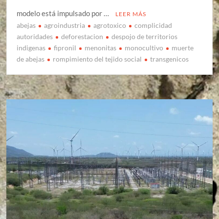
modelo está impulsado por …
LEER MÁS
abejas
agroindustria
agrotoxico
complicidad
autoridades
deforestacion
despojo de territorios
indigenas
fipronil
menonitas
monocultivo
muerte
de abejas
rompimiento del tejido social
transgenicos