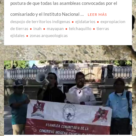
postura de que todas las asambleas convocadas por el
comisariado y el Instituto Nacional …
LEER MÁS
despojo de territorios indigenas
ejidatarios
expropiacion
de tierras
inah
mayapan
telchaquillo
tierras
ejidales
zonas arqueologicas