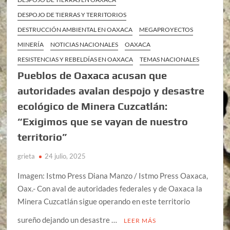
DESPOJO DE TIERRAS Y TERRITORIOS
DESTRUCCIÓN AMBIENTAL EN OAXACA
MEGAPROYECTOS
MINERÍA
NOTICIAS NACIONALES
OAXACA
RESISTENCIAS Y REBELDÍAS EN OAXACA
TEMAS NACIONALES
Pueblos de Oaxaca acusan que
autoridades avalan despojo y desastre
ecológico de Minera Cuzcatlán:
“Exigimos que se vayan de nuestro
territorio”
grieta
24 julio, 2025
Imagen: Istmo Press Diana Manzo / Istmo Press Oaxaca,
Oax.- Con aval de autoridades federales y de Oaxaca la
Minera Cuzcatlán sigue operando en este territorio
sureño dejando un desastre …
LEER MÁS