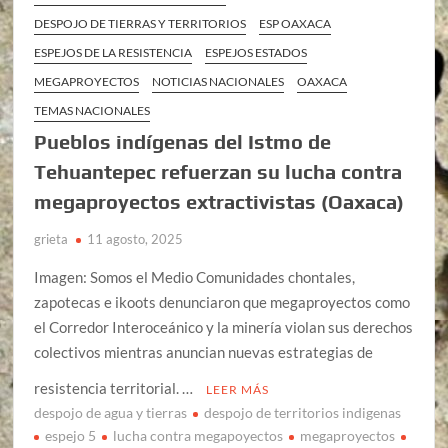
DESPOJO DE TIERRAS Y TERRITORIOS
ESP OAXACA
ESPEJOS DE LA RESISTENCIA
ESPEJOS ESTADOS
MEGAPROYECTOS
NOTICIAS NACIONALES
OAXACA
TEMAS NACIONALES
Pueblos indígenas del Istmo de
Tehuantepec refuerzan su lucha contra
megaproyectos extractivistas (Oaxaca)
grieta
11 agosto, 2025
Imagen: Somos el Medio Comunidades chontales,
zapotecas e ikoots denunciaron que megaproyectos como
el Corredor Interoceánico y la minería violan sus derechos
colectivos mientras anuncian nuevas estrategias de
resistencia territorial. …
LEER MÁS
despojo de agua y tierras
despojo de territorios indigenas
espejo 5
lucha contra megapoyectos
megaproyectos