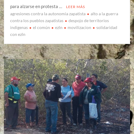
para alzarse en protesta …
LEER MÁS
agresiones contra la autonomia zapatista
alto a la guerra
contra los pueblos zapatistas
despojo de territorios
indigenas
el común
ezln
movilizacion
solidaridad
con ezln