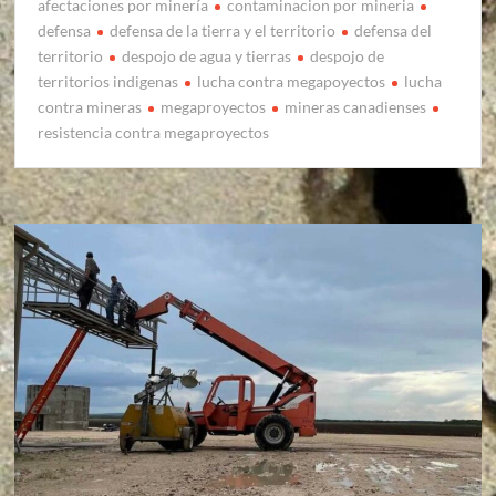
afectaciones por minería
contaminacion por mineria
defensa
defensa de la tierra y el territorio
defensa del
territorio
despojo de agua y tierras
despojo de
territorios indigenas
lucha contra megapoyectos
lucha
contra mineras
megaproyectos
mineras canadienses
resistencia contra megaproyectos