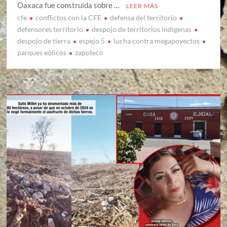
Oaxaca fue construida sobre …
LEER MÁS
cfe
conflictos con la CFE
defensa del territorio
defensores territorio
despojo de territorios indigenas
despojo de tierra
espejo 5
lucha contra megapoyectos
parques eólicos
zapoteco