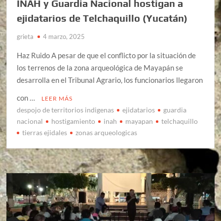
INAH y Guardia Nacional hostigan a
ejidatarios de Telchaquillo (Yucatán)
grieta
4 marzo, 2025
Haz Ruido A pesar de que el conflicto por la situación de
los terrenos de la zona arqueológica de Mayapán se
desarrolla en el Tribunal Agrario, los funcionarios llegaron
con …
LEER MÁS
despojo de territorios indigenas
ejidatarios
guardia
nacional
hostigamiento
inah
mayapan
telchaquillo
tierras ejidales
zonas arqueologicas