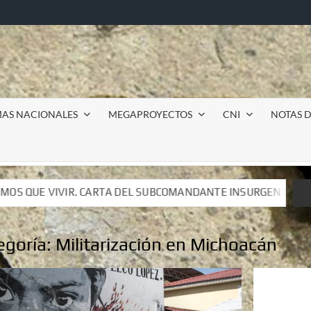
MAS NACIONALES
MEGAPROYECTOS
CNI
NOTAS D
BCOMANDANTE INSURGENTE MOISÉS A LUIS DE TAVIRA
BCOMANDANTE INSURGENTE MOISÉS A LUIS DE TAVIRA
egoría:
Militarización en Michoacán