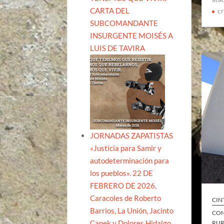
CARTA DEL
c
SUBCOMANDANTE
INSURGENTE MOISÉS A
LUIS DE TAVIRA
JORNADAS ZAPATISTAS
«Justicia para Samir y
autodeterminación para
los pueblos». 22 DE
FEBRERO DE 2026,
Caracoles de Roberto
CIN
Barrios, La Unión, Jacinto
CON
Canek y Dolores Hidalgo
RUR