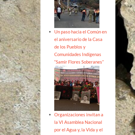
Un paso hacia el Común en
el aniversario de la Casa
de los Pueblos y
Comunidades Indígenas
“Samir Flores Soberanes”
Organizaciones invitan a
la VI Asamblea Nacional
por el Agua y, la Vida y el