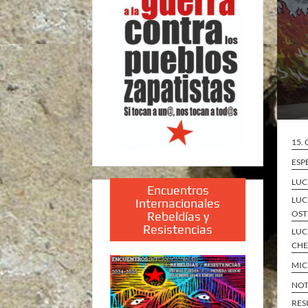
15.
ESP
LUC
Encuentros
LUC
Internacionales
OST
Rebeldías y
Resistencias
LUC
CH
MI
NOT
RES