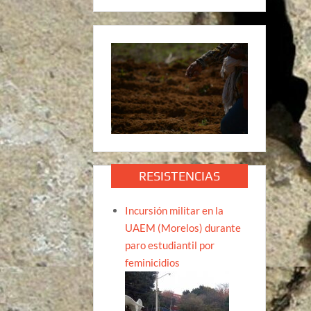
RESISTENCIAS
Incursión militar en la
UAEM (Morelos) durante
paro estudiantil por
feminicidios