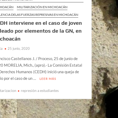
CHOACÁN
MILITARIZACIÓN EN MICHOACÁN
LENCIA DELAS FUERZAS REPRESIVAS EN MICHOACÁN
DH interviene en el caso de joven
leado por elementos de la GN, en
choacán
ta
25 junio, 2020
ncisco Castellanos J. / Proceso, 25 de junio de
0 MORELIA, Mich., (apro).- La Comisión Estatal
Derechos Humanos (CEDH) inició una queja de
cio por el caso de un …
LEER MÁS
itarizacion
represión a estudiantes