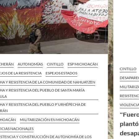
 CHERÁN
AUTONOMÍAS
CINTILLO
ESP MICHOACÁN
CINTILLO
EJOS DE LA RESISTENCIA
ESPEJOS ESTADOS
DESAPARE
HA Y RESISTENCIA DE LA COMUNIDAD DE NAHUATZEN
MILITARI
HA Y RESISTENCIA DEL PUEBLO DE SANTA MARÍA
RESISTEN
ULA
HA Y RESISTENCIA DEL PUEBLO P’URHÉPECHA DE
VIOLENCIA
ERÁN
“Fuero
CHOACÁN
MILITARIZACIÓN EN MICHOACÁN
plantó
ICIAS NACIONALES
desapa
ISTENCIA Y CONSTRUCCIÓN DE AUTONOMÍA DE LOS