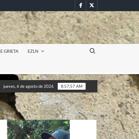
Facebook
Twitter
Buscar:
E GRIETA
EZLN
Incursión militar en la UAEM (Morelos) durante paro estudiantil p
jueves, 6 de agosto de 2026
8:57:59 AM
Incursión militar en la UAEM (Morelos) durante paro estudiantil p