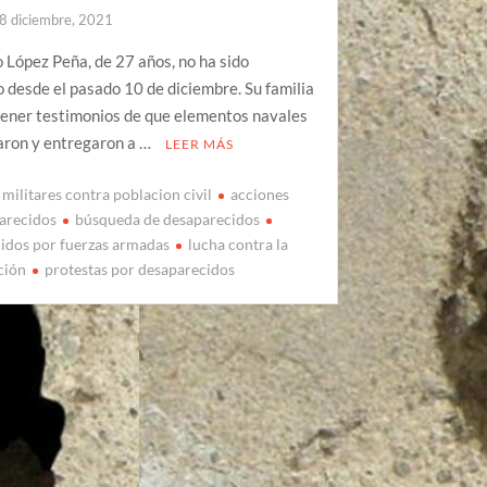
8 diciembre, 2021
 López Peña, de 27 años, no ha sido
o desde el pasado 10 de diciembre. Su familia
tener testimonios de que elementos navales
aron y entregaron a …
LEER MÁS
militares contra poblacion civil
acciones
arecidos
búsqueda de desaparecidos
idos por fuerzas armadas
lucha contra la
ción
protestas por desaparecidos