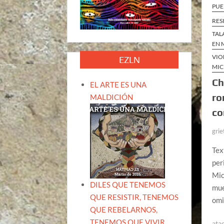
PUE
RES
TAL
EN 
VIO
EZLN
MI
Ch
EL ARTE ES UNA
ro
MALDICIÓN
co
grie
Tex
per
Mic
DILES QUE TENEMOS
mue
QUE RESISTIR, TENEMOS
omi
QUE REBELARNOS,
TENEMOS QUE VIVIR.
ata