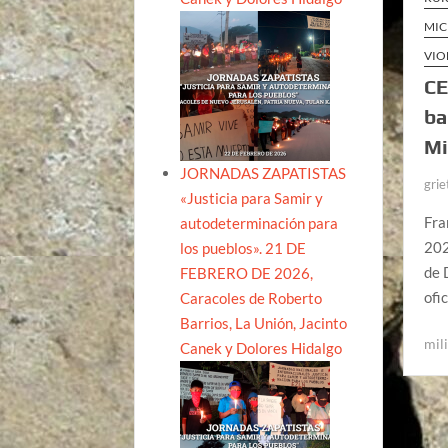
MI
VIO
CE
ba
Mi
JORNADAS ZAPATISTAS
grie
«Justicia para Samir y
Fra
autodeterminación para
202
los pueblos». 21 DE
de 
FEBRERO DE 2026,
ofi
Caracoles de Roberto
Barrios, La Unión, Jacinto
mil
Canek y Dolores Hidalgo