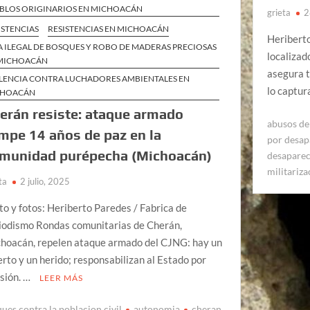
BLOS ORIGINARIOS EN MICHOACÁN
grieta
2
ISTENCIAS
RESISTENCIAS EN MICHOACÁN
Heriberto
A ILEGAL DE BOSQUES Y ROBO DE MADERAS PRECIOSAS
localizad
MICHOACÁN
asegura 
LENCIA CONTRA LUCHADORES AMBIENTALES EN
lo captur
CHOACÁN
erán resiste: ataque armado
abusos de 
mpe 14 años de paz en la
por desap
munidad purépecha (Michoacán)
desaparec
militariza
ta
2 julio, 2025
to y fotos: Heriberto Paredes / Fabrica de
iodismo Rondas comunitarias de Cherán,
hoacán, repelen ataque armado del CJNG: hay un
rto y un herido; responsabilizan al Estado por
sión. …
LEER MÁS
ques contra la poblacion civil
autonomia
cheran