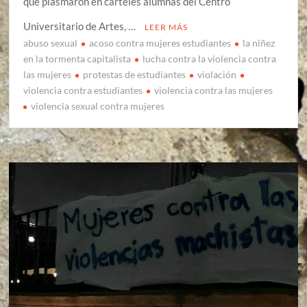
que plasmaron en carteles alumnas del Centro
Universitario de Artes, …
LEER MÁS
abuso sexual
acoso contra mujeres estudiantes
la niñez
en la tormenta capitalista
lucha contra la violencia contra
las mujeres
protestas de estudiantes
violación
violencia contra estudiantes
violencia contra las mujeres
violencia sexual contra mujeres