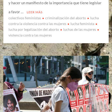
y hacer un manifiesto de la importancia que tiene legislar
a favor …
LEER MÁS
colectivos feministas
criminalización del aborto
lucha
contra la violencia contra las mujeres
lucha feminista
lucha por legalización del aborto
luchas de las mujeres
violencia contra las mujeres