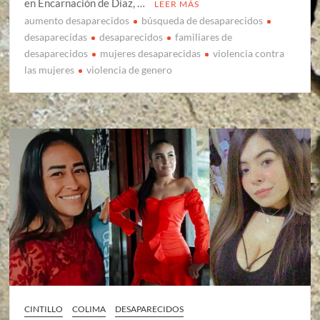
en Encarnación de Díaz, …
LEER MÁS
aumento desaparecidos
búsqueda de desaparecidos
desaparecidas
desaparecidos
familiares de
desaparecidos
mujeres desaparecidas
violencia contra
las mujeres
violencia de genero
CINTILLO
COLIMA
DESAPARECIDOS