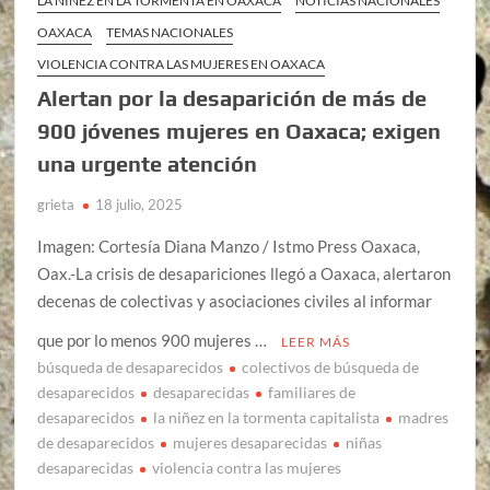
LA NIÑEZ EN LA TORMENTA EN OAXACA
NOTICIAS NACIONALES
OAXACA
TEMAS NACIONALES
VIOLENCIA CONTRA LAS MUJERES EN OAXACA
Alertan por la desaparición de más de
900 jóvenes mujeres en Oaxaca; exigen
una urgente atención
grieta
18 julio, 2025
Imagen: Cortesía Diana Manzo / Istmo Press Oaxaca,
Oax.-La crisis de desapariciones llegó a Oaxaca, alertaron
decenas de colectivas y asociaciones civiles al informar
que por lo menos 900 mujeres …
LEER MÁS
búsqueda de desaparecidos
colectivos de búsqueda de
desaparecidos
desaparecidas
familiares de
desaparecidos
la niñez en la tormenta capitalista
madres
de desaparecidos
mujeres desaparecidas
niñas
desaparecidas
violencia contra las mujeres