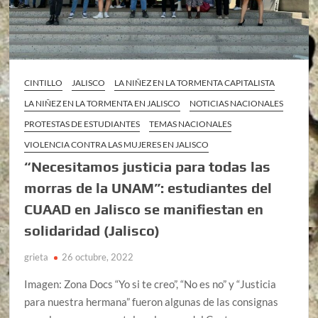
CINTILLO
JALISCO
LA NIÑEZ EN LA TORMENTA CAPITALISTA
LA NIÑEZ EN LA TORMENTA EN JALISCO
NOTICIAS NACIONALES
PROTESTAS DE ESTUDIANTES
TEMAS NACIONALES
VIOLENCIA CONTRA LAS MUJERES EN JALISCO
“Necesitamos justicia para todas las
morras de la UNAM”: estudiantes del
CUAAD en Jalisco se manifiestan en
solidaridad (Jalisco)
grieta
26 octubre, 2022
Imagen: Zona Docs “Yo si te creo”, “No es no” y “Justicia
para nuestra hermana” fueron algunas de las consignas