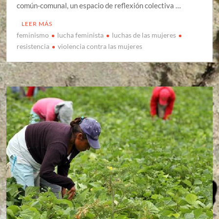
común-comunal, un espacio de reflexión colectiva …
LEER MÁS
feminismo
lucha feminista
luchas de las mujeres
resistencia
violencia contra las mujeres