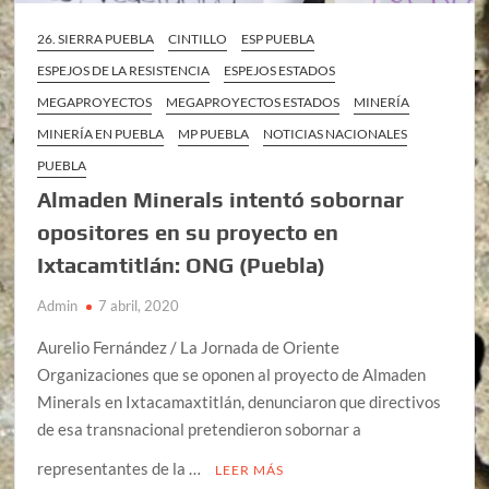
26. SIERRA PUEBLA
CINTILLO
ESP PUEBLA
ESPEJOS DE LA RESISTENCIA
ESPEJOS ESTADOS
MEGAPROYECTOS
MEGAPROYECTOS ESTADOS
MINERÍA
MINERÍA EN PUEBLA
MP PUEBLA
NOTICIAS NACIONALES
PUEBLA
Almaden Minerals intentó sobornar
opositores en su proyecto en
Ixtacamtitlán: ONG (Puebla)
Admin
7 abril, 2020
Aurelio Fernández / La Jornada de Oriente
Organizaciones que se oponen al proyecto de Almaden
Minerals en Ixtacamaxtitlán, denunciaron que directivos
de esa transnacional pretendieron sobornar a
representantes de la …
LEER MÁS