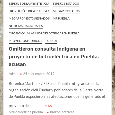
ESPEJOS DE LA RESISTENCIA
ESPEJOS ESTADOS
HIDROELÉCTRICA PUEBLA 1
MEGAPROYECTOS
MEGAPROYECTOS ESTADOS
MP PUEBLA
NOTICIAS NACIONALES
OPOSICIÓN A LAS HIDROELÉCTRICAS EN PUEBLA
PROYECTOS HÍDRICOS
PUEBLA
Omitieron consulta indígena en
proyecto de hidroeléctrica en Puebla,
acusan
Admin
24 septiembre, 2019
Berenice Martínez / El Sol de Puebla Integrantes de la
organización civil Fundar y pobladores de la Sierra Norte
de Puebla expusieron las afectaciones que ha generado el
proyecto de …
LEER MÁS
hidroelectrica puebla 1
hidroelectricas