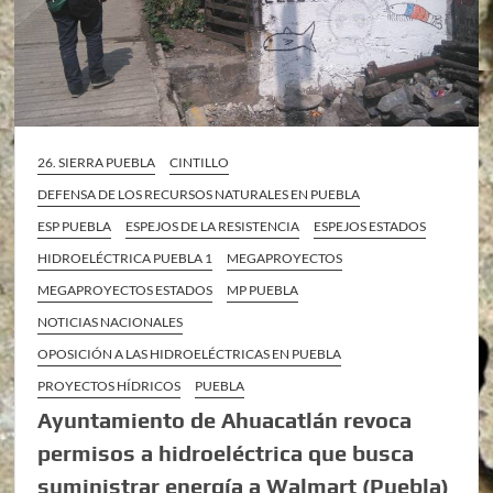
26. SIERRA PUEBLA
CINTILLO
DEFENSA DE LOS RECURSOS NATURALES EN PUEBLA
ESP PUEBLA
ESPEJOS DE LA RESISTENCIA
ESPEJOS ESTADOS
HIDROELÉCTRICA PUEBLA 1
MEGAPROYECTOS
MEGAPROYECTOS ESTADOS
MP PUEBLA
NOTICIAS NACIONALES
OPOSICIÓN A LAS HIDROELÉCTRICAS EN PUEBLA
PROYECTOS HÍDRICOS
PUEBLA
Ayuntamiento de Ahuacatlán revoca
permisos a hidroeléctrica que busca
suministrar energía a Walmart (Puebla)