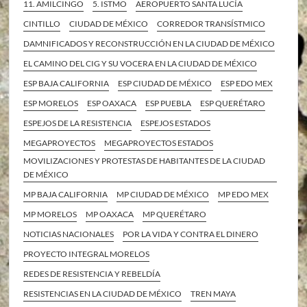
11. AMILCINGO
5. ISTMO
AEROPUERTO SANTA LUCÍA
CINTILLO
CIUDAD DE MÉXICO
CORREDOR TRANSÍSTMICO
DAMNIFICADOS Y RECONSTRUCCIÓN EN LA CIUDAD DE MÉXICO
EL CAMINO DEL CIG Y SU VOCERA EN LA CIUDAD DE MÉXICO
ESP BAJA CALIFORNIA
ESP CIUDAD DE MÉXICO
ESP EDO MEX
ESP MORELOS
ESP OAXACA
ESP PUEBLA
ESP QUERÉTARO
ESPEJOS DE LA RESISTENCIA
ESPEJOS ESTADOS
MEGAPROYECTOS
MEGAPROYECTOS ESTADOS
MOVILIZACIONES Y PROTESTAS DE HABITANTES DE LA CIUDAD
DE MÉXICO
MP BAJA CALIFORNIA
MP CIUDAD DE MÉXICO
MP EDO MEX
MP MORELOS
MP OAXACA
MP QUERÉTARO
NOTICIAS NACIONALES
POR LA VIDA Y CONTRA EL DINERO
PROYECTO INTEGRAL MORELOS
REDES DE RESISTENCIA Y REBELDÍA
RESISTENCIAS EN LA CIUDAD DE MÉXICO
TREN MAYA