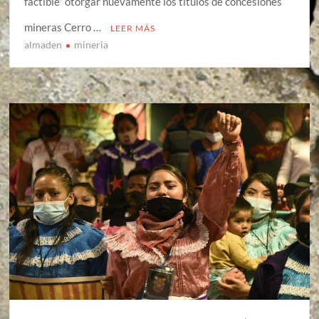
factible” otorgar nuevamente los títulos de concesiones
mineras Cerro …
LEER MÁS
almaden
mineria