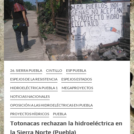
26. SIERRA PUEBLA
CINTILLO
ESP PUEBLA
ESPEJOS DE LA RESISTENCIA
ESPEJOS ESTADOS
HIDROELÉCTRICA PUEBLA 1
MEGAPROYECTOS
NOTICIAS NACIONALES
OPOSICIÓN A LAS HIDROELÉCTRICAS EN PUEBLA
PROYECTOS HÍDRICOS
PUEBLA
Totonacas rechazan la hidroeléctrica en
la Sierra Norte (Puebla)