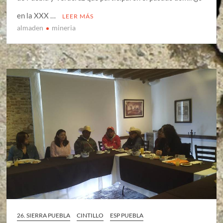
en la XXX …
LEER MÁS
almaden
mineria
26. SIERRA PUEBLA
CINTILLO
ESP PUEBLA