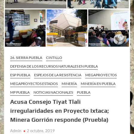
26. SIERRA PUEBLA
CINTILLO
DEFENSA DE LOS RECURSOS NATURALES EN PUEBLA
ESP PUEBLA
ESPEJOS DE LA RESISTENCIA
MEGAPROYECTOS
MEGAPROYECTOS ESTADOS
MINERÍA
MINERÍA EN PUEBLA
MP PUEBLA
NOTICIAS NACIONALES
PUEBLA
Acusa Consejo Tiyat Tlali
irregularidades en Proyecto Ixtaca;
Minera Gorrión responde (Pruebla)
Admin
2 octubre, 2019