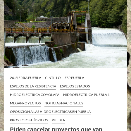
26. SIERRA PUEBLA
CINTILLO
ESP PUEBLA
ESPEJOS DE LA RESISTENCIA
ESPEJOS ESTADOS
HIDROELÉCTRICA COYOLAPA
HIDROELÉCTRICA PUEBLA 1
MEGAPROYECTOS
NOTICIAS NACIONALES
OPOSICIÓN A LAS HIDROELÉCTRICAS EN PUEBLA
PROYECTOS HÍDRICOS
PUEBLA
Piden cancelar proyectos que van