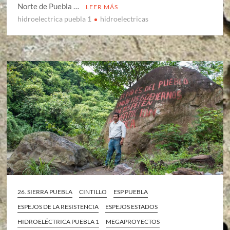
Norte de Puebla …
LEER MÁS
hidroelectrica puebla 1
hidroelectricas
26. SIERRA PUEBLA
CINTILLO
ESP PUEBLA
ESPEJOS DE LA RESISTENCIA
ESPEJOS ESTADOS
HIDROELÉCTRICA PUEBLA 1
MEGAPROYECTOS