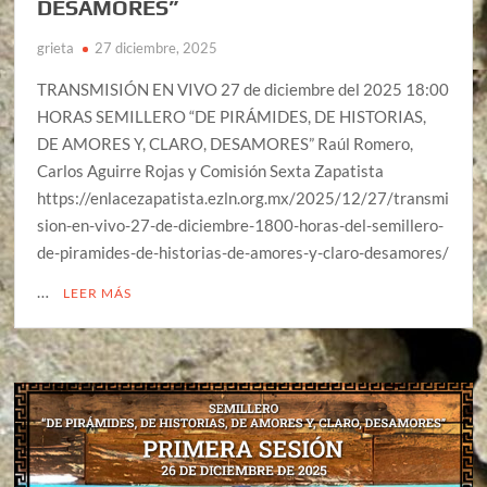
DESAMORES”
grieta
27 diciembre, 2025
TRANSMISIÓN EN VIVO 27 de diciembre del 2025 18:00
HORAS SEMILLERO “DE PIRÁMIDES, DE HISTORIAS,
DE AMORES Y, CLARO, DESAMORES” Raúl Romero,
Carlos Aguirre Rojas y Comisión Sexta Zapatista
https://enlacezapatista.ezln.org.mx/2025/12/27/transmi
sion-en-vivo-27-de-diciembre-1800-horas-del-semillero-
de-piramides-de-historias-de-amores-y-claro-desamores/
…
LEER MÁS