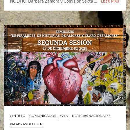
NODHO, Bárbara Zamora y Comisión Sexta …
LEER MÁS
CINTILLO
COMUNICADOS
EZLN
NOTICIAS NACIONALES
PALABRAS DEL EZLN