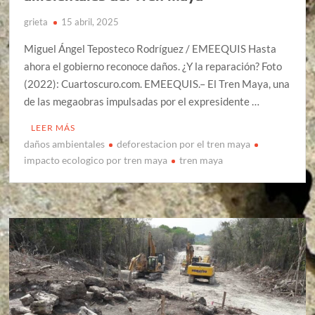
grieta
15 abril, 2025
Miguel Ángel Teposteco Rodríguez / EMEEQUIS Hasta
ahora el gobierno reconoce daños. ¿Y la reparación? Foto
(2022): Cuartoscuro.com. EMEEQUIS.– El Tren Maya, una
de las megaobras impulsadas por el expresidente …
LEER MÁS
daños ambientales
deforestacion por el tren maya
impacto ecologico por tren maya
tren maya