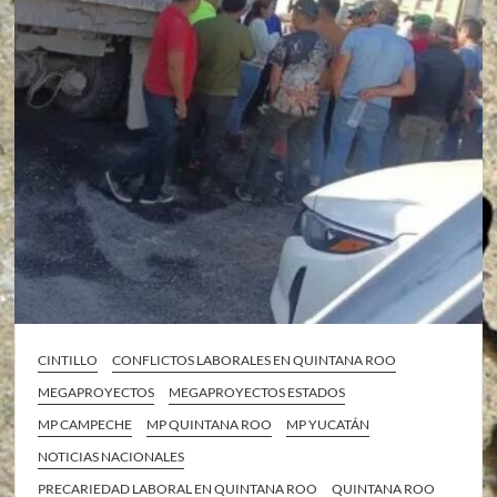
CINTILLO
CONFLICTOS LABORALES EN QUINTANA ROO
MEGAPROYECTOS
MEGAPROYECTOS ESTADOS
MP CAMPECHE
MP QUINTANA ROO
MP YUCATÁN
NOTICIAS NACIONALES
PRECARIEDAD LABORAL EN QUINTANA ROO
QUINTANA ROO