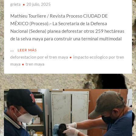
grieta
20 julio, 2025
Mathieu Tourliere / Revista Proceso CIUDAD DE
MÉXICO (Proceso).– La Secretaría de la Defensa
Nacional (Sedena) planea deforestar otros 259 hectáreas
de la selva maya para construir una terminal multimodal
…
LEER MÁS
deforestacion por el tren maya
impacto ecologico por tren
maya
tren maya