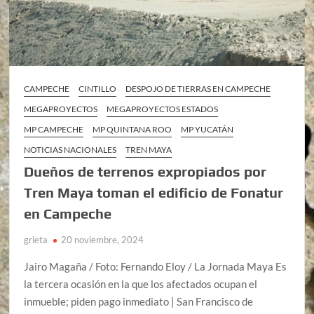
CAMPECHE
CINTILLO
DESPOJO DE TIERRAS EN CAMPECHE
MEGAPROYECTOS
MEGAPROYECTOS ESTADOS
MP CAMPECHE
MP QUINTANA ROO
MP YUCATÁN
NOTICIAS NACIONALES
TREN MAYA
Dueños de terrenos expropiados por
Tren Maya toman el edificio de Fonatur
en Campeche
grieta
20 noviembre, 2024
Jairo Magaña / Foto: Fernando Eloy / La Jornada Maya Es
la tercera ocasión en la que los afectados ocupan el
inmueble; piden pago inmediato | San Francisco de