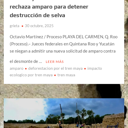
rechaza amparo para detener
destrucción de selva
grieta
30 octubre, 2025
Octavio Martínez / Proceso PLAYA DEL CARMEN, Q. Roo
(Proceso).– Jueces federales en Quintana Roo y Yucatán
se niegan a admitir una nueva solicitud de amparo contra
el desmonte de …
LEER MÁS
amparo
deforestacion por el tren maya
impacto
ecologico por tren maya
tren maya