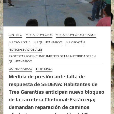
CINTILLO
MEGAPROYECTOS
MEGAPROYECTOS ESTADOS
MP CAMPECHE
MP QUINTANA ROO
MP YUCATÁN
NOTICIAS NACIONALES
PROTESTAS POR INCUMPLIMIENTO DE LAS AUTORIDADES EN
QUINTANA ROO
QUINTANA ROO
TREN MAYA
Medida de presión ante falta de
respuesta de SEDENA: Habitantes de
Tres Garantías anticipan nuevo bloqueo
de la carretera Chetumal-Escárcega;
demandan reparación de caminos