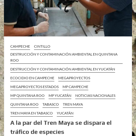
CAMPECHE
CINTILLO
DESTRUCCIÓN Y CONTAMINACIÓN AMBIENTAL EN QUINTANA
ROO
DESTRUCCIÓN Y CONTAMINACIÓN AMBIENTAL EN YUCATÁN
ECOCIDIO EN CAMPECHE
MEGAPROYECTOS
MEGAPROYECTOS ESTADOS
MP CAMPECHE
MP QUINTANA ROO
MP YUCATÁN
NOTICIAS NACIONALES
QUINTANA ROO
TABASCO
TREN MAYA
TREN MAYA EN TABASCO
YUCATÁN
A la par del Tren Maya se dispara el
tráfico de especies