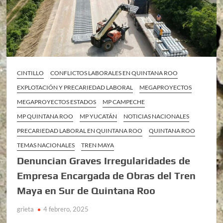
CINTILLO
CONFLICTOS LABORALES EN QUINTANA ROO
EXPLOTACIÓN Y PRECARIEDAD LABORAL
MEGAPROYECTOS
MEGAPROYECTOS ESTADOS
MP CAMPECHE
MP QUINTANA ROO
MP YUCATÁN
NOTICIAS NACIONALES
PRECARIEDAD LABORAL EN QUINTANA ROO
QUINTANA ROO
TEMAS NACIONALES
TREN MAYA
Denuncian Graves Irregularidades de
Empresa Encargada de Obras del Tren
Maya en Sur de Quintana Roo
grieta
4 febrero, 2025