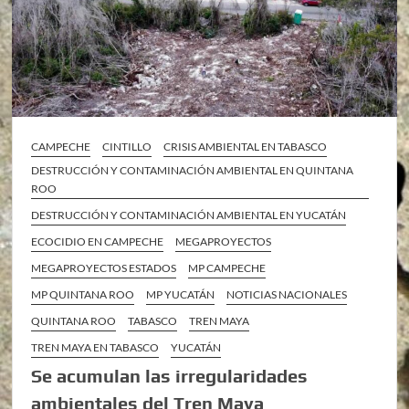
CAMPECHE
CINTILLO
CRISIS AMBIENTAL EN TABASCO
DESTRUCCIÓN Y CONTAMINACIÓN AMBIENTAL EN QUINTANA
ROO
DESTRUCCIÓN Y CONTAMINACIÓN AMBIENTAL EN YUCATÁN
ECOCIDIO EN CAMPECHE
MEGAPROYECTOS
MEGAPROYECTOS ESTADOS
MP CAMPECHE
MP QUINTANA ROO
MP YUCATÁN
NOTICIAS NACIONALES
QUINTANA ROO
TABASCO
TREN MAYA
TREN MAYA EN TABASCO
YUCATÁN
Se acumulan las irregularidades
ambientales del Tren Maya