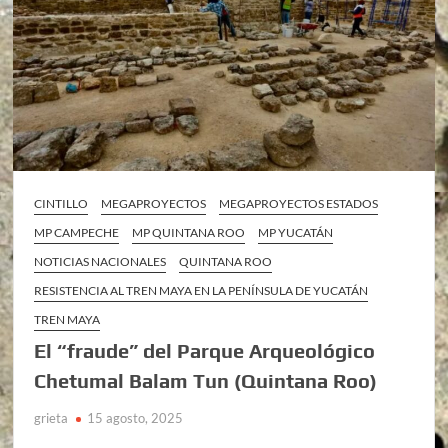
CINTILLO
MEGAPROYECTOS
MEGAPROYECTOS ESTADOS
MP CAMPECHE
MP QUINTANA ROO
MP YUCATÁN
NOTICIAS NACIONALES
QUINTANA ROO
RESISTENCIA AL TREN MAYA EN LA PENÍNSULA DE YUCATÁN
TREN MAYA
El “fraude” del Parque Arqueológico
Chetumal Balam Tun (Quintana Roo)
grieta
15 agosto, 2025