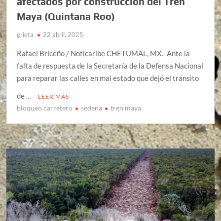
afectados por construcción del Tren
Maya (Quintana Roo)
grieta
22 abril, 2025
Rafael Briceño / Noticaribe CHETUMAL, MX.- Ante la
falta de respuesta de la Secretaría de la Defensa Nacional
para reparar las calles en mal estado que dejó el tránsito
de …
LEER MÁS
bloqueo carretero
sedena
tren maya