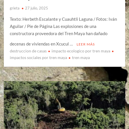
grieta
27 julio, 2025
Texto: Herbeth Escalante y Cuauhtli Laguna / Fotos: Iván
Aguilar / Pie de Página Las explosiones de una
constructora proveedora del Tren Maya han dañado
decenas de viviendas en Xcucul …
LEER MÁS
destruccion de casas
impacto ecologico por tren maya
impactos sociales por tren maya
tren maya