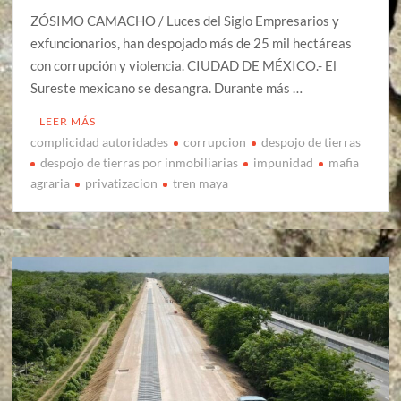
ZÓSIMO CAMACHO / Luces del Siglo Empresarios y
exfuncionarios, han despojado más de 25 mil hectáreas
con corrupción y violencia. CIUDAD DE MÉXICO.- El
Sureste mexicano se desangra. Durante más …
LEER MÁS
complicidad autoridades
corrupcion
despojo de tierras
despojo de tierras por inmobiliarias
impunidad
mafia
agraria
privatizacion
tren maya