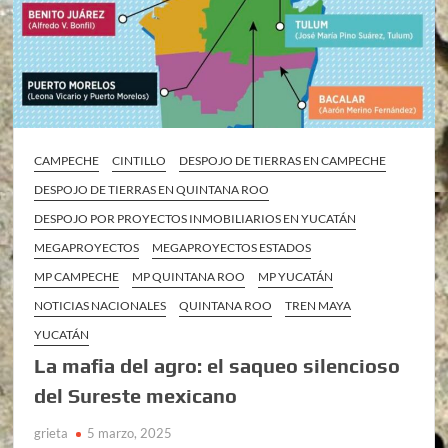
CAMPECHE
CINTILLO
DESPOJO DE TIERRAS EN CAMPECHE
DESPOJO DE TIERRAS EN QUINTANA ROO
DESPOJO POR PROYECTOS INMOBILIARIOS EN YUCATÁN
MEGAPROYECTOS
MEGAPROYECTOS ESTADOS
MP CAMPECHE
MP QUINTANA ROO
MP YUCATÁN
NOTICIAS NACIONALES
QUINTANA ROO
TREN MAYA
YUCATÁN
La mafia del agro: el saqueo silencioso
del Sureste mexicano
grieta
5 marzo, 2025