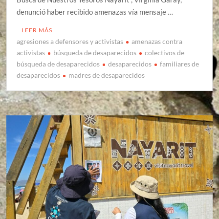
denunció haber recibido amenazas vía mensaje …
LEER MÁS
agresiones a defensores y activistas
amenazas contra
activistas
búsqueda de desaparecidos
colectivos de
búsqueda de desaparecidos
desaparecidos
familiares de
desaparecidos
madres de desaparecidos