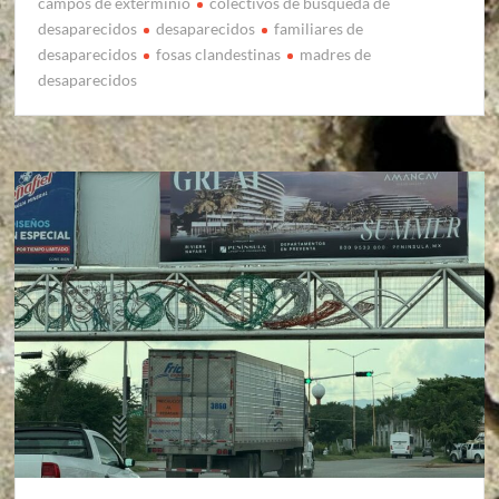
campos de exterminio
colectivos de búsqueda de
desaparecidos
desaparecidos
familiares de
desaparecidos
fosas clandestinas
madres de
desaparecidos