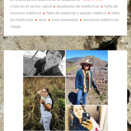
crisis en el sector salud
desabasto de medicinas
falta de
insumos médicos
falta de material y equipo médico
falta
de medicinas
imss
imss-bienestar
personal médico en
riesgo