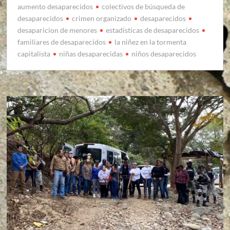
aumento desaparecidos
colectivos de búsqueda de
desaparecidos
crimen organizado
desaparecidos
desaparicion de menores
estadísticas de desaparecidos
familiares de desaparecidos
la niñez en la tormenta
capitalista
niñas desaparecidas
niños desaparecidos