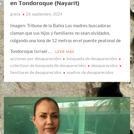
en Tondoroque (Nayarit)
grieta
26 septiembre, 2024
Imagen: Tribuna de la Bahía Las madres buscadoras
claman que sus hijos y familiares no sean olvidados,
colgando una lona de 12 metros en el puente peatonal de
Tondoroque Isrrael …
LEER MÁS
acciones por desaparecidos
búsqueda de desaparecidos
colectivos de búsqueda de desaparecidos
desaparecidos
familiares de desaparecidos
madres de desaparecidos