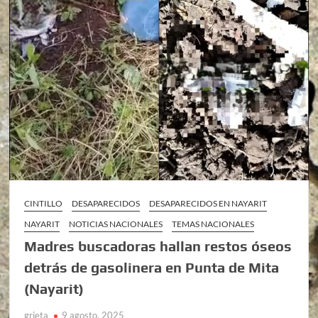
CINTILLO
DESAPARECIDOS
DESAPARECIDOS EN NAYARIT
NAYARIT
NOTICIAS NACIONALES
TEMAS NACIONALES
Madres buscadoras hallan restos óseos
detrás de gasolinera en Punta de Mita
(Nayarit)
grieta
9 agosto, 2025