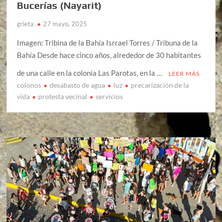
Bucerías (Nayarit)
grieta
27 mayo, 2025
Imagen: Tribina de la Bahía Isrrael Torres / Tribuna de la
Bahía Desde hace cinco años, alrededor de 30 habitantes
de una calle en la colonia Las Parotas, en la …
LEER MÁS
colonos
desabasto de agua
luz
precarización de la
vida
protesta vecinal
servicios