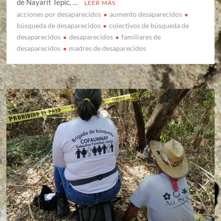
de Nayarit Tepic, …
LEER MÁS
acciones por desaparecidos
aumento desaparecidos
búsqueda de desaparecidos
colectivos de búsqueda de
desaparecidos
desaparecidos
familiares de
desaparecidos
madres de desaparecidos