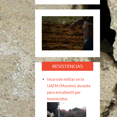
RESISTENCIAS
Incursión militar en la
UAEM (Morelos) durante
paro estudiantil por
feminicidios