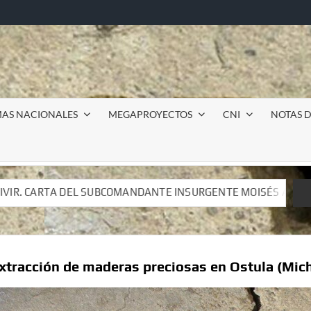
MAS NACIONALES
MEGAPROYECTOS
CNI
NOTAS D
 INSURGENTE MOISÉS A LUIS DE TAVIRA
Incursión mil
 INSURGENTE MOISÉS A LUIS DE TAVIRA
Incursión mil
xtracción de maderas preciosas en Ostula (Mic