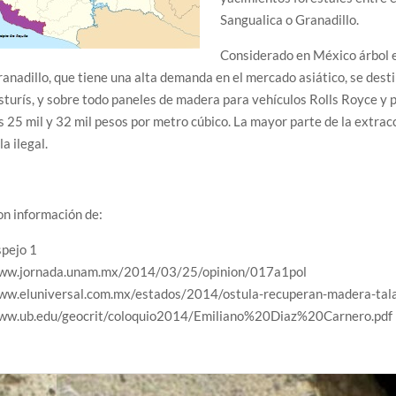
Sangualica o Granadillo.
Considerado en México árbol en
anadillo, que tiene una alta demanda en el mercado asiático, se dest
sturís, y sobre todo paneles de madera para vehículos Rolls Royce y p
s 25 mil y 32 mil pesos por metro cúbico. La mayor parte de la extra
la ilegal.
n información de:
spejo 1
ww.jornada.unam.mx/2014/03/25/opinion/017a1pol
ww.eluniversal.com.mx/estados/2014/ostula-recuperan-madera-tal
ww.ub.edu/geocrit/coloquio2014/Emiliano%20Diaz%20Carnero.pdf