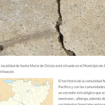
 localidad de Santa María de Ostula está situada en el Municipio de A
ichoacán.
El territorio de la comunidad 
Pacífico y con las comunidade
un corredor estratégico que art
mexicano–, alberga, además de
yacimientos forestales entre e