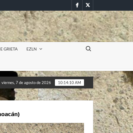
Facebook
Twitter
Buscar:
E GRIETA
EZLN
itar en la UAEM (Morelos) durante paro estudiantil por feminicidi
viernes, 7 de agosto de 2026
10:14:12 AM
itar en la UAEM (Morelos) durante paro estudiantil por feminicidi
hoacán)