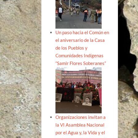
Un paso hacia el Común en
el aniversario de la Casa
de los Pueblos y
Comunidades Indígenas
“Samir Flores Soberanes”
Organizaciones invitan a
la VI Asamblea Nacional
por el Agua y, la Vida y el