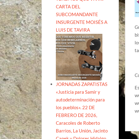
CARTA DEL
SUBCOMANDANTE
INSURGENTE MOISÉS A
Gr
LUIS DE TAVIRA
bi
lo
ta
Co
JORNADAS ZAPATISTAS
E
«Justicia para Samir y
w
autodeterminación para
w
los pueblos». 22 DE
w
FEBRERO DE 2026,
Caracoles de Roberto
Barrios, La Unión, Jacinto
Canek y Dolores Hidalgo