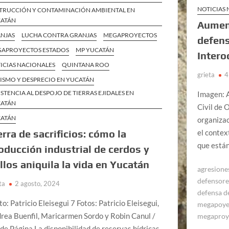
NOTICIAS
TRUCCIÓN Y CONTAMINACIÓN AMBIENTAL EN
ATÁN
Aument
NJAS
LUCHA CONTRA GRANJAS
MEGAPROYECTOS
defens
APROYECTOS ESTADOS
MP YUCATÁN
Intero
ICIAS NACIONALES
QUINTANA ROO
grieta
4
ISMO Y DESPRECIO EN YUCATÁN
ISTENCIA AL DESPOJO DE TIERRAS EJIDALES EN
Imagen: 
ATÁN
Civil de 
ATÁN
organizac
erra de sacrificios: cómo la
el contex
que está
oducción industrial de cerdos y
llos aniquila la vida en Yucatán
agresiones
defensore
ta
2 agosto, 2024
defensa de
to: Patricio Eleisegui 7 Fotos: Patricio Eleisegui,
megapoye
rea Buenfil, Maricarmen Sordo y Robin Canul /
megaproy
 de Página La disponibilidad de reservas hídricas,