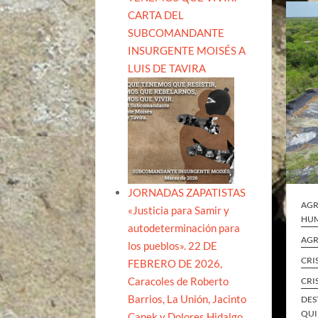
CARTA DEL
SUBCOMANDANTE
INSURGENTE MOISÉS A
LUIS DE TAVIRA
JORNADAS ZAPATISTAS
AGR
«Justicia para Samir y
HUM
autodeterminación para
AGR
los pueblos». 22 DE
CRI
FEBRERO DE 2026,
Caracoles de Roberto
CRI
Barrios, La Unión, Jacinto
DES
QUI
Canek y Dolores Hidalgo