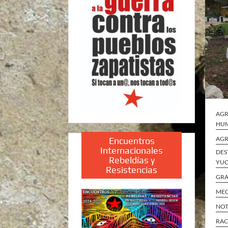
AGR
HUM
AGR
Encuentros
Internacionales
DES
Rebeldías y
YUC
Resistencias
GRA
MEG
NOT
RAC