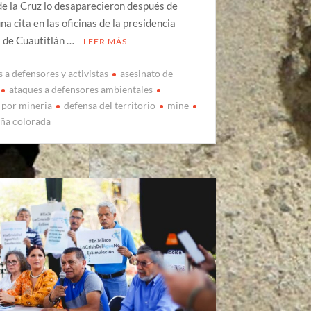
de la Cruz lo desaparecieron después de
una cita en las oficinas de la presidencia
l de Cuautitlán …
LEER MÁS
 a defensores y activistas
asesinato de
ataques a defensores ambientales
s por mineria
defensa del territorio
mine
ña colorada