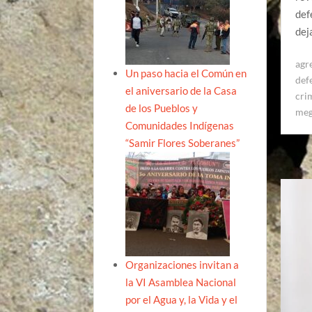
def
dej
agr
Un paso hacia el Común en
def
el aniversario de la Casa
cri
de los Pueblos y
meg
Comunidades Indígenas
“Samir Flores Soberanes”
Organizaciones invitan a
la VI Asamblea Nacional
por el Agua y, la Vida y el