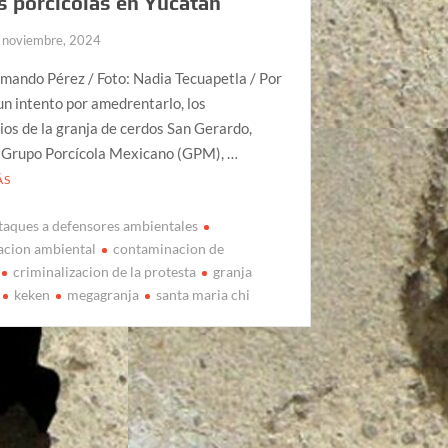
s porcícolas en Yucatán
 noviembre, 2024
mando Pérez / Foto: Nadia Tecuapetla / Por
un intento por amedrentarlo, los
ios de la granja de cerdos San Gerardo,
e Grupo Porcícola Mexicano (GPM), …
ÁS
taques a defensores ambientales
acion ambiental
contaminacion de
criminalizacion de la protesta
granja
keken
megagranja
santa maria chi