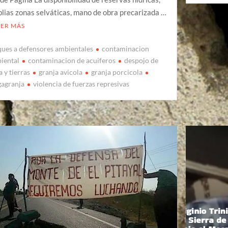
lias zonas selváticas, mano de obra precarizada …
EER MÁS
ques a defensores ambientales
contaminacion
iental
contaminacion de acuiferos
despojo de
 y tierras
granja avicola
granja porcicola
agranja
violencia de fuerzas represivas