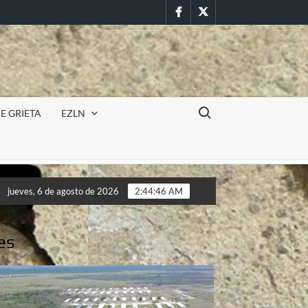
Facebook
Twitter
Buscar:
E GRIETA
EZLN
Incursión militar en la UAEM (Morelos) durante paro estudi
jueves, 6 de agosto de 2026
2:44:49 AM
Incursión militar en la UAEM (Morelos) durante paro estudi
es