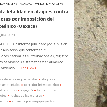
 NACIONALES
OAXACA
TEMAS NACIONALES
a letalidad en ataques contra
oras por imposición del
ceánico (Oaxaca)
 julio, 2024
APIIDTT Un informe publicado por la Misión
Observación, que conforman 23
iones nacionales e internacionales, registró
to de violencia sistemática y en aumento
n viviendo …
LEER MÁS
 a defensores y activistas
ataques a
s ambientales
corredor interoceanico
l territorio
espejo 5
lucha contra
ctos
luchas de las mujeres
ectos
violencia por megaproyectos