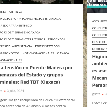
ISTMO
CINTILLO
FLICTOS POR MEGAPROYECTOS EN OAXACA
ASESINATO
REDOR TRANSÍSTMICO
CONFLICTO
POJO DE TIERRAS EN OAXACA
CONFLICTO
POJO DE TIERRAS Y TERRITORIOS
ESP OAXACA
DESPOJO D
EJOS DE LA RESISTENCIA
ESPEJOS ESTADOS
NOTICIAS
GAPROYECTOS
NOTICIAS NACIONALES
OAXACA
Higini
AS NACIONALES
ambien
ta tensión en Puente Madera por
es ase
enazas del Estado y grupos
Mecan
iminales: Red TDT (Oaxaca)
Person
ta
3 julio, 2024
grieta
3
gen: Imagen recuperada de Educa. *Juez federal
Foto: Cor
oca sentencia de 46 años y 6 meses contra