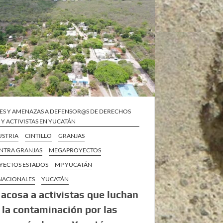
ES Y AMENAZAS A DEFENSOR@S DE DERECHOS
Y ACTIVISTAS EN YUCATÁN
STRIA
CINTILLO
GRANJAS
NTRA GRANJAS
MEGAPROYECTOS
ECTOS ESTADOS
MP YUCATÁN
 NACIONALES
YUCATÁN
acosa a activistas que luchan
 la contaminación por las