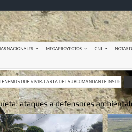
MAS NACIONALES
MEGAPROYECTOS
CNI
NOTAS D
EL SUBCOMANDANTE INSURGENTE MOISÉS A LUIS DE TAVIRA
EL SUBCOMANDANTE INSURGENTE MOISÉS A LUIS DE TAVIRA
queta:
ataques a defensores ambiental