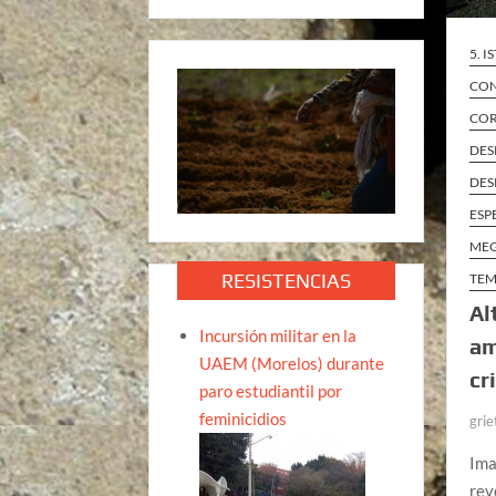
5. 
CON
COR
DES
DES
ESP
ME
RESISTENCIAS
TEM
Al
Incursión militar en la
am
UAEM (Morelos) durante
cr
paro estudiantil por
feminicidios
grie
Ima
rev