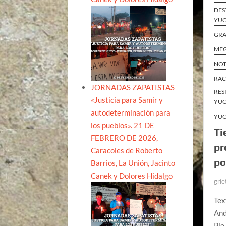
DES
YUC
GRA
MEG
NOT
RAC
JORNADAS ZAPATISTAS
RES
«Justicia para Samir y
YUC
autodeterminación para
YUC
los pueblos». 21 DE
Ti
FEBRERO DE 2026,
pr
Caracoles de Roberto
po
Barrios, La Unión, Jacinto
Canek y Dolores Hidalgo
grie
Tex
And
Pie