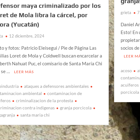
granja
fensor maya criminalizado por los
grieta
7
ret de Mola libra la cárcel, por
ora (Yucatán)
Daniel Ar
Esto! En 
ta
12 diciembre, 2024
propietar
to y fotos: Patricio Eleisegui / Pie de Página Las
socios d
ilias Loret de Mola y Coldwell buscan encarcelar a
LEER M
berth Nahuat Puc, el comisario de Santa María Chi
acoso
a
 se …
LEER MÁS
contamin
acuiferos
oindustria
ataques a defensores ambientales
porcicola
taminacion ambiental
contaminacion de
iferos
criminalizacion de la protesta
criminacion contra indigenas
granja porcicola
agranja
santa maria chi