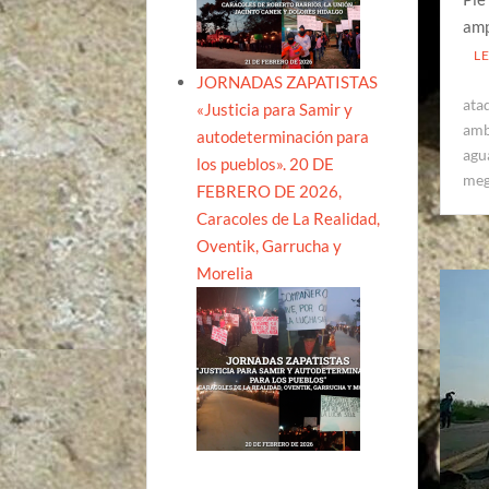
amp
L
JORNADAS ZAPATISTAS
ata
«Justicia para Samir y
amb
autodeterminación para
agua
los pueblos». 20 DE
meg
FEBRERO DE 2026,
Caracoles de La Realidad,
Oventik, Garrucha y
Morelia