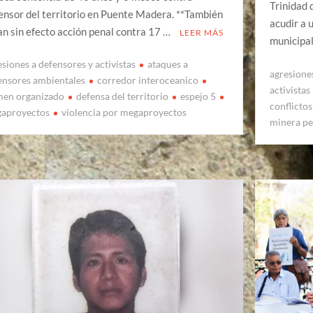
Trinidad 
ensor del territorio en Puente Madera. **También
acudir a 
an sin efecto acción penal contra 17 …
LEER MÁS
municipa
esiones a defensores y activistas
ataques a
agresiones
ensores ambientales
corredor interoceanico
activistas
men organizado
defensa del territorio
espejo 5
conflicto
aproyectos
violencia por megaproyectos
minera pe