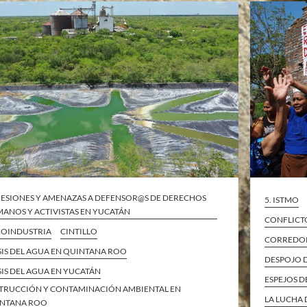
ESIONES Y AMENAZAS A DEFENSOR@S DE DERECHOS
5. ISTMO
ANOS Y ACTIVISTAS EN YUCATÁN
CONFLICT
OINDUSTRIA
CINTILLO
CORREDOR
SIS DEL AGUA EN QUINTANA ROO
DESPOJO D
SIS DEL AGUA EN YUCATÁN
ESPEJOS D
TRUCCIÓN Y CONTAMINACIÓN AMBIENTAL EN
LA LUCHA 
NTANA ROO