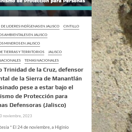
 DE LIDERES INDÍGENAS EN JALISCO
CINTILLO
S AMBIENTALES EN JALISCO
S MINEROS EN JALISCO
E TIERRAS Y TERRITORIOS
JALISCO
 NACIONALES
TEMAS NACIONALES
o Trinidad de la Cruz, defensor
tal de la Sierra de Manantlán
sinado pese a estar bajo el
ismo de Protección para
as Defensoras (Jalisco)
0 noviembre, 2023
tesía * El 24 de noviembre, a Higinio