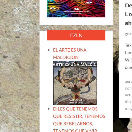
De
Lo
ah
grie
EZLN
Tex
EL ARTE ES UNA
fam
MALDICIÓN
Wil
que
agr
con
acu
dis
meg
DILES QUE TENEMOS
QUE RESISTIR, TENEMOS
QUE REBELARNOS,
TENEMOS QUE VIVIR.