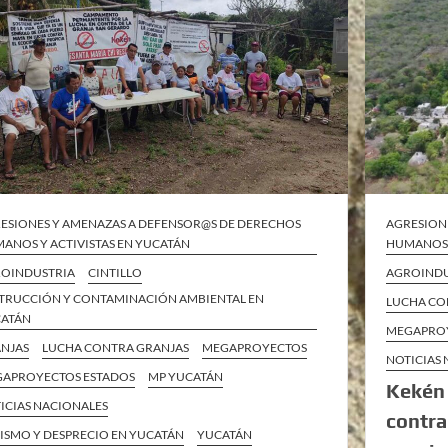
ESIONES Y AMENAZAS A DEFENSOR@S DE DERECHOS
AGRESION
ANOS Y ACTIVISTAS EN YUCATÁN
HUMANOS 
OINDUSTRIA
CINTILLO
AGROINDU
TRUCCIÓN Y CONTAMINACIÓN AMBIENTAL EN
LUCHA CO
ATÁN
MEGAPROY
NJAS
LUCHA CONTRA GRANJAS
MEGAPROYECTOS
NOTICIAS
APROYECTOS ESTADOS
MP YUCATÁN
Kekén 
ICIAS NACIONALES
contra
ISMO Y DESPRECIO EN YUCATÁN
YUCATÁN