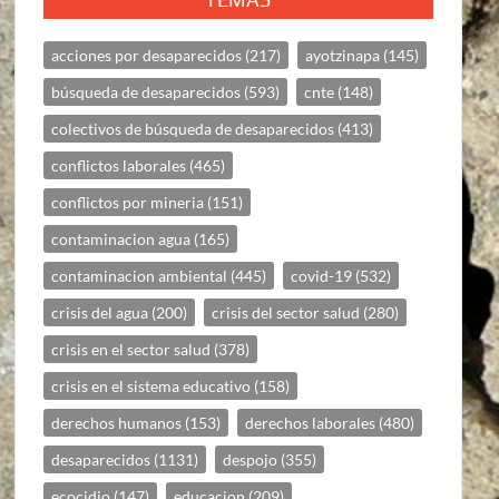
acciones por desaparecidos
(217)
ayotzinapa
(145)
búsqueda de desaparecidos
(593)
cnte
(148)
colectivos de búsqueda de desaparecidos
(413)
conflictos laborales
(465)
conflictos por mineria
(151)
contaminacion agua
(165)
contaminacion ambiental
(445)
covid-19
(532)
crisis del agua
(200)
crisis del sector salud
(280)
crisis en el sector salud
(378)
crisis en el sistema educativo
(158)
derechos humanos
(153)
derechos laborales
(480)
desaparecidos
(1131)
despojo
(355)
ecocidio
(147)
educacion
(209)