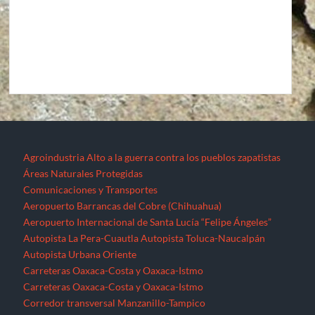
Agroindustria
Alto a la guerra contra los pueblos zapatistas
Áreas Naturales Protegidas
Comunicaciones y Transportes
Aeropuerto Barrancas del Cobre (Chihuahua)
Aeropuerto Internacional de Santa Lucía “Felipe Ángeles”
Autopista La Pera-Cuautla
Autopista Toluca-Naucalpán
Autopista Urbana Oriente
Carreteras Oaxaca-Costa y Oaxaca-Istmo
Carreteras Oaxaca-Costa y Oaxaca-Istmo
Corredor transversal Manzanillo-Tampico