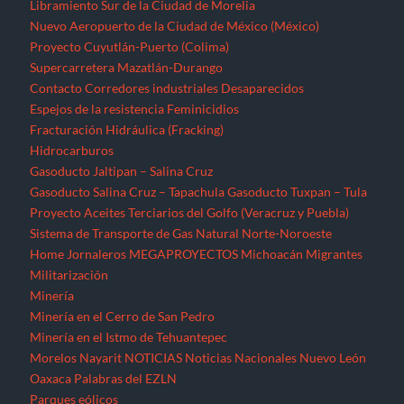
Libramiento Sur de la Ciudad de Morelia
Nuevo Aeropuerto de la Ciudad de México (México)
Proyecto Cuyutlán-Puerto (Colima)
Supercarretera Mazatlán-Durango
Contacto
Corredores industriales
Desaparecidos
Espejos de la resistencia
Feminicidios
Fracturación Hidráulica (Fracking)
Hidrocarburos
Gasoducto Jaltipan – Salina Cruz
Gasoducto Salina Cruz – Tapachula
Gasoducto Tuxpan – Tula
Proyecto Aceites Terciarios del Golfo (Veracruz y Puebla)
Sistema de Transporte de Gas Natural Norte-Noroeste
Home
Jornaleros
MEGAPROYECTOS
Michoacán
Migrantes
Militarización
Minería
Minería en el Cerro de San Pedro
Minería en el Istmo de Tehuantepec
Morelos
Nayarit
NOTICIAS
Noticias Nacionales
Nuevo León
Oaxaca
Palabras del EZLN
Parques eólicos