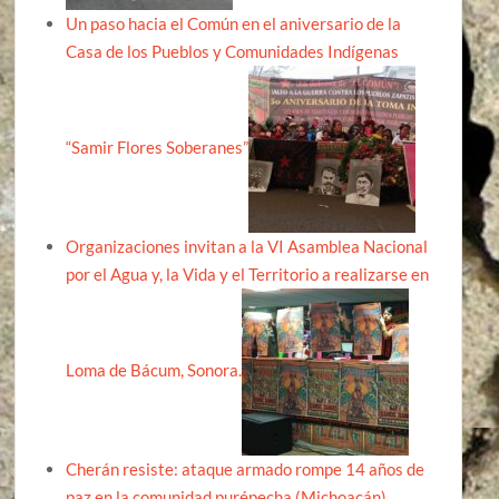
Un paso hacia el Común en el aniversario de la
Casa de los Pueblos y Comunidades Indígenas
“Samir Flores Soberanes”
Organizaciones invitan a la VI Asamblea Nacional
por el Agua y, la Vida y el Territorio a realizarse en
Loma de Bácum, Sonora.
Cherán resiste: ataque armado rompe 14 años de
paz en la comunidad purépecha (Michoacán)