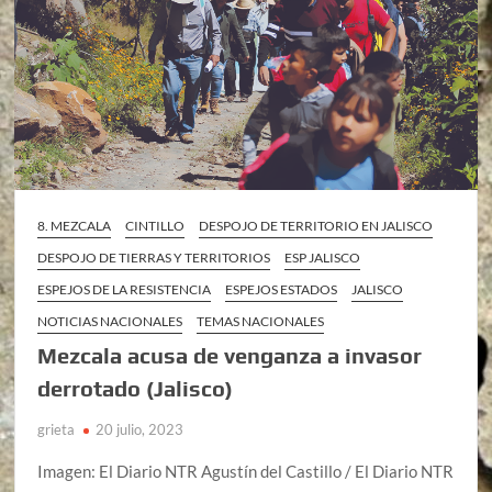
8. MEZCALA
CINTILLO
DESPOJO DE TERRITORIO EN JALISCO
DESPOJO DE TIERRAS Y TERRITORIOS
ESP JALISCO
ESPEJOS DE LA RESISTENCIA
ESPEJOS ESTADOS
JALISCO
NOTICIAS NACIONALES
TEMAS NACIONALES
Mezcala acusa de venganza a invasor
derrotado (Jalisco)
grieta
20 julio, 2023
Imagen: El Diario NTR Agustín del Castillo / El Diario NTR