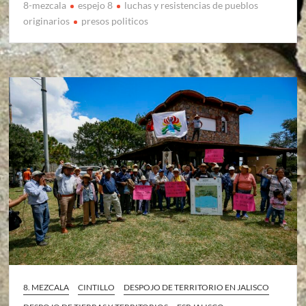
8-mezcala
espejo 8
luchas y resistencias de pueblos
originarios
presos politicos
8. MEZCALA
CINTILLO
DESPOJO DE TERRITORIO EN JALISCO