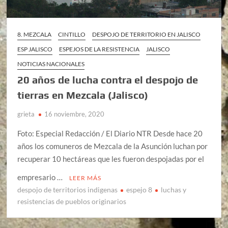
8. MEZCALA
CINTILLO
DESPOJO DE TERRITORIO EN JALISCO
ESP JALISCO
ESPEJOS DE LA RESISTENCIA
JALISCO
NOTICIAS NACIONALES
20 años de lucha contra el despojo de
tierras en Mezcala (Jalisco)
grieta
16 noviembre, 2020
Foto: Especial Redacción / El Diario NTR Desde hace 20
años los comuneros de Mezcala de la Asunción luchan por
recuperar 10 hectáreas que les fueron despojadas por el
empresario …
LEER MÁS
despojo de territorios indigenas
espejo 8
luchas y
resistencias de pueblos originarios