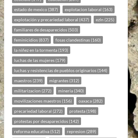
estado de mexico
(387)
explotacion laboral
(163)
explotación y precariedad laboral
(437)
ezln
(225)
familiares de desaparecidos
(503)
feminicidios
(837)
fosas clandestinas
(160)
la niñez en la tormenta
(193)
luchas de las mujeres
(179)
luchas y resistencias de pueblos originarios
(144)
maestros
(239)
migrantes
(312)
militarizacion
(272)
mineria
(340)
movilizaciones maestros
(156)
oaxaca
(282)
precariedad laboral
(272)
protesta
(198)
protestas por desaparecidos
(142)
reforma educativa
(512)
represion
(289)