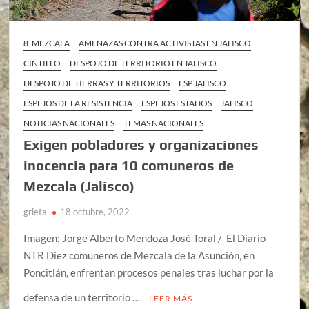
8. MEZCALA
AMENAZAS CONTRA ACTIVISTAS EN JALISCO
CINTILLO
DESPOJO DE TERRITORIO EN JALISCO
DESPOJO DE TIERRAS Y TERRITORIOS
ESP JALISCO
ESPEJOS DE LA RESISTENCIA
ESPEJOS ESTADOS
JALISCO
NOTICIAS NACIONALES
TEMAS NACIONALES
Exigen pobladores y organizaciones
inocencia para 10 comuneros de
Mezcala (Jalisco)
grieta
18 octubre, 2022
Imagen: Jorge Alberto Mendoza José Toral / El Diario
NTR Diez comuneros de Mezcala de la Asunción, en
Poncitlán, enfrentan procesos penales tras luchar por la
defensa de un territorio …
LEER MÁS