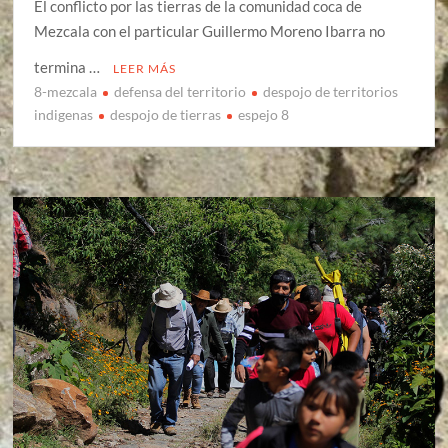
El conflicto por las tierras de la comunidad coca de
Mezcala con el particular Guillermo Moreno Ibarra no
termina …
LEER MÁS
8-mezcala
defensa del territorio
despojo de territorios
indigenas
despojo de tierras
espejo 8