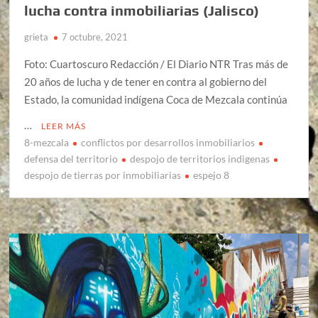
lucha contra inmobiliarias (Jalisco)
grieta
7 octubre, 2021
Foto: Cuartoscuro Redacción / El Diario NTR Tras más de
20 años de lucha y de tener en contra al gobierno del
Estado, la comunidad indígena Coca de Mezcala continúa
…
LEER MÁS
8-mezcala
conflictos por desarrollos inmobiliarios
defensa del territorio
despojo de territorios indigenas
despojo de tierras por inmobiliarias
espejo 8