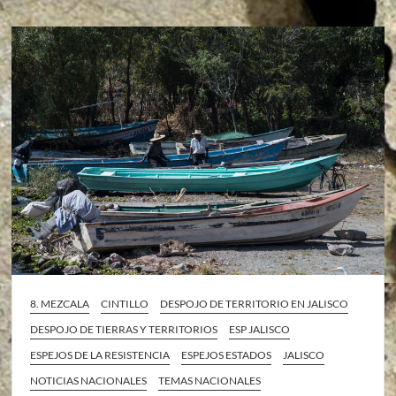
8. MEZCALA
CINTILLO
DESPOJO DE TERRITORIO EN JALISCO
DESPOJO DE TIERRAS Y TERRITORIOS
ESP JALISCO
ESPEJOS DE LA RESISTENCIA
ESPEJOS ESTADOS
JALISCO
NOTICIAS NACIONALES
TEMAS NACIONALES