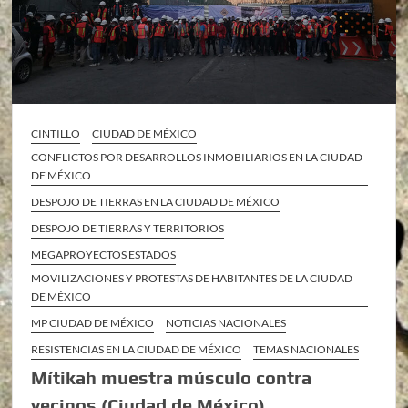
CINTILLO
CIUDAD DE MÉXICO
CONFLICTOS POR DESARROLLOS INMOBILIARIOS EN LA CIUDAD
DE MÉXICO
DESPOJO DE TIERRAS EN LA CIUDAD DE MÉXICO
DESPOJO DE TIERRAS Y TERRITORIOS
MEGAPROYECTOS ESTADOS
MOVILIZACIONES Y PROTESTAS DE HABITANTES DE LA CIUDAD
DE MÉXICO
MP CIUDAD DE MÉXICO
NOTICIAS NACIONALES
RESISTENCIAS EN LA CIUDAD DE MÉXICO
TEMAS NACIONALES
Mítikah muestra músculo contra
vecinos (Ciudad de México)