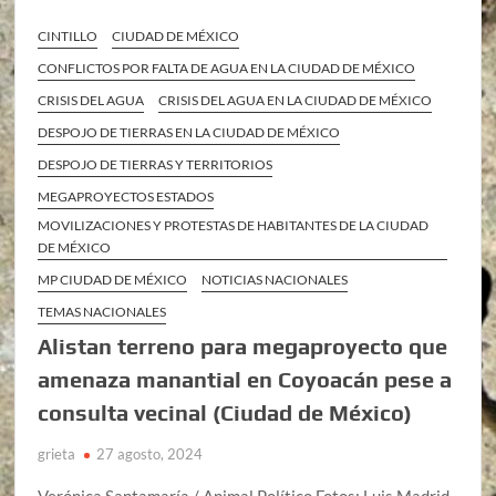
CINTILLO
CIUDAD DE MÉXICO
CONFLICTOS POR FALTA DE AGUA EN LA CIUDAD DE MÉXICO
CRISIS DEL AGUA
CRISIS DEL AGUA EN LA CIUDAD DE MÉXICO
DESPOJO DE TIERRAS EN LA CIUDAD DE MÉXICO
DESPOJO DE TIERRAS Y TERRITORIOS
MEGAPROYECTOS ESTADOS
MOVILIZACIONES Y PROTESTAS DE HABITANTES DE LA CIUDAD
DE MÉXICO
MP CIUDAD DE MÉXICO
NOTICIAS NACIONALES
TEMAS NACIONALES
Alistan terreno para megaproyecto que
amenaza manantial en Coyoacán pese a
consulta vecinal (Ciudad de México)
grieta
27 agosto, 2024