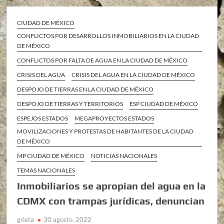
CIUDAD DE MÉXICO
CONFLICTOS POR DESARROLLOS INMOBILIARIOS EN LA CIUDAD
DE MÉXICO
CONFLICTOS POR FALTA DE AGUA EN LA CIUDAD DE MÉXICO
CRISIS DEL AGUA
CRISIS DEL AGUA EN LA CIUDAD DE MÉXICO
DESPOJO DE TIERRAS EN LA CIUDAD DE MÉXICO
DESPOJO DE TIERRAS Y TERRITORIOS
ESP CIUDAD DE MÉXICO
ESPEJOS ESTADOS
MEGAPROYECTOS ESTADOS
MOVILIZACIONES Y PROTESTAS DE HABITANTES DE LA CIUDAD
DE MÉXICO
MP CIUDAD DE MÉXICO
NOTICIAS NACIONALES
TEMAS NACIONALES
Inmobiliarios se apropian del agua en la
CDMX con trampas jurídicas, denuncian
grieta
30 agosto, 2022