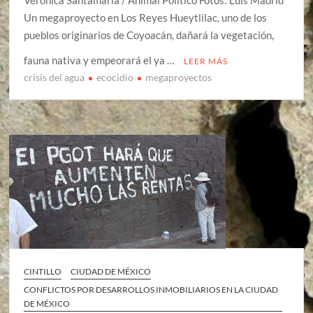
Verónica Santamaría / Animal Político Fotos: Luis Madrid
Un megaproyecto en Los Reyes Hueytlilac, uno de los
pueblos originarios de Coyoacán, dañará la vegetación,
fauna nativa y empeorará el ya …
LEER MÁS
crisis del agua
ecocidio
megaproyectos
CINTILLO
CIUDAD DE MÉXICO
CONFLICTOS POR DESARROLLOS INMOBILIARIOS EN LA CIUDAD
DE MÉXICO