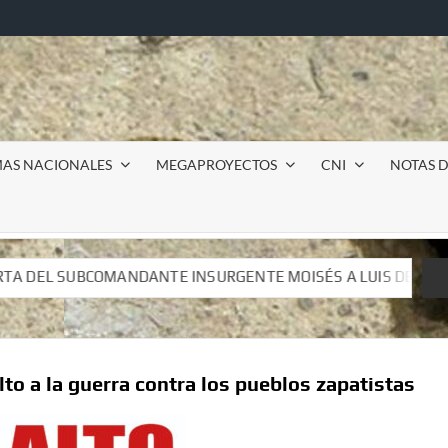
MAS NACIONALES
MEGAPROYECTOS
CNI
NOTAS D
 INSURGENTE MOISÉS A LUIS DE TAVIRA
Incursión mil
 INSURGENTE MOISÉS A LUIS DE TAVIRA
Incursión mil
lto a la guerra contra los pueblos zapatistas