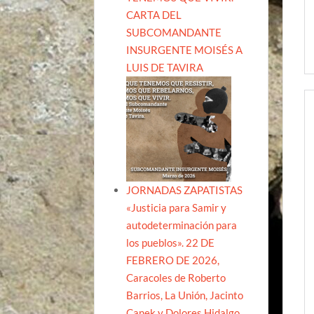
CARTA DEL
SUBCOMANDANTE
INSURGENTE MOISÉS A
LUIS DE TAVIRA
JORNADAS ZAPATISTAS
«Justicia para Samir y
autodeterminación para
los pueblos». 22 DE
FEBRERO DE 2026,
Caracoles de Roberto
Barrios, La Unión, Jacinto
Canek y Dolores Hidalgo