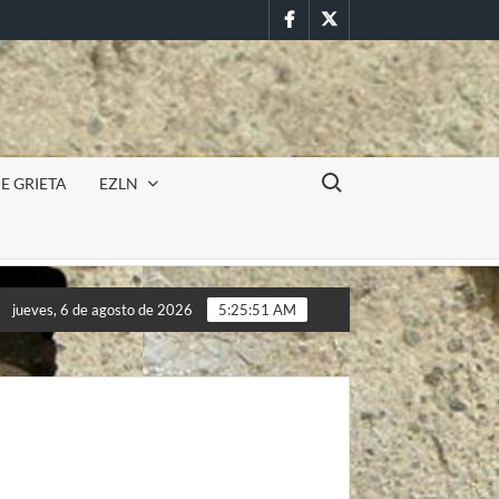
Facebook
Twitter
Buscar:
E GRIETA
EZLN
itar en la UAEM (Morelos) durante paro estudiantil por feminicidi
jueves, 6 de agosto de 2026
5:25:53 AM
itar en la UAEM (Morelos) durante paro estudiantil por feminicidi