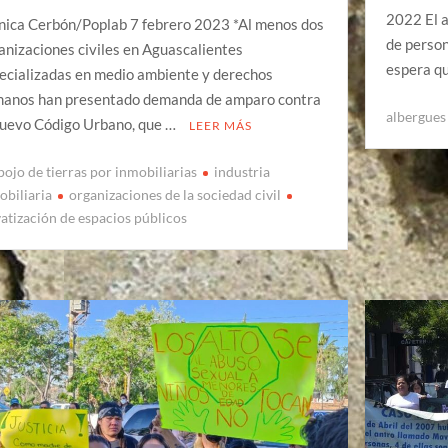
2022 El a
ica Cerbón/Poplab 7 febrero 2023 *Al menos dos
de perso
anizaciones civiles en Aguascalientes
espera q
ecializadas en medio ambiente y derechos
anos han presentado demanda de amparo contra
albergues
nuevo Código Urbano, que …
LEER MÁS
pojo de tierras por inmobiliarias
industria
obiliaria
organizaciones de la sociedad civil
vatización de espacios públicos