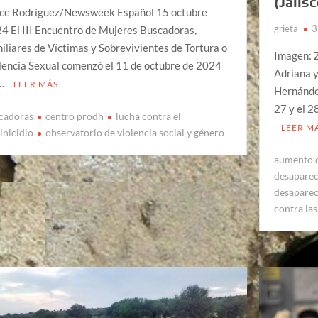
(Jalisc
ce Rodríguez/Newsweek Español 15 octubre
grieta
3
4 El III Encuentro de Mujeres Buscadoras,
iliares de Víctimas y Sobrevivientes de Tortura o
Imagen: 
lencia Sexual comenzó el 11 de octubre de 2024
Adriana 
 …
LEER MÁS
Hernánde
27 y el 2
cadoras
centro prodh
lucha contra el
LEER M
inicidio
observatorio de violencia social y género
aumento 
desaparec
desapare
contra la