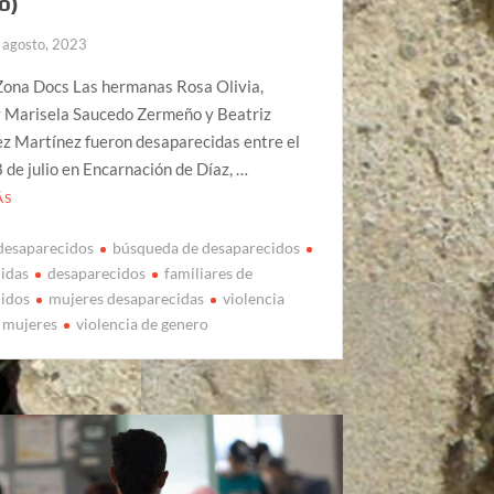
o)
 agosto, 2023
Zona Docs Las hermanas Rosa Olivia,
y Marisela Saucedo Zermeño y Beatriz
z Martínez fueron desaparecidas entre el
8 de julio en Encarnación de Díaz, …
ÁS
desaparecidos
búsqueda de desaparecidos
idas
desaparecidos
familiares de
cidos
mujeres desaparecidas
violencia
s mujeres
violencia de genero