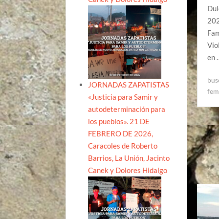
Dul
202
Fam
Vio
en
bus
JORNADAS ZAPATISTAS
fem
«Justicia para Samir y
autodeterminación para
los pueblos». 21 DE
FEBRERO DE 2026,
Caracoles de Roberto
Barrios, La Unión, Jacinto
Canek y Dolores Hidalgo