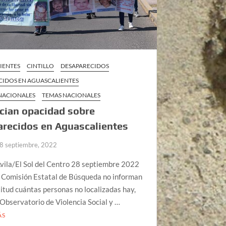
IENTES
CINTILLO
DESAPARECIDOS
CIDOS EN AGUASCALIENTES
 NACIONALES
TEMAS NACIONALES
cian opacidad sobre
recidos en Aguascalientes
8 septiembre, 2022
vila/El Sol del Centro 28 septiembre 2022
y Comisión Estatal de Búsqueda no informan
itud cuántas personas no localizadas hay,
 Observatorio de Violencia Social y …
ÁS