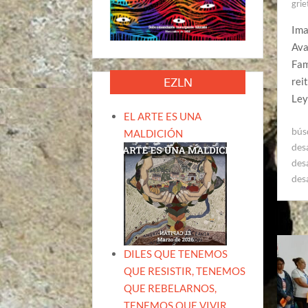
grie
Ima
Ava
Fam
EZLN
rei
Ley
EL ARTE ES UNA
bús
MALDICIÓN
des
des
des
DILES QUE TENEMOS
QUE RESISTIR, TENEMOS
QUE REBELARNOS,
TENEMOS QUE VIVIR.