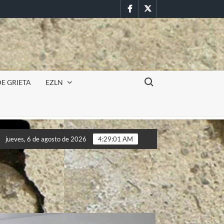
Facebook
Twitter
Buscar:
E GRIETA
EZLN
Incursión militar en la UAEM (Morelos) durante paro estu
jueves, 6 de agosto de 2026
4:29:04 AM
Incursión militar en la UAEM (Morelos) durante paro estu