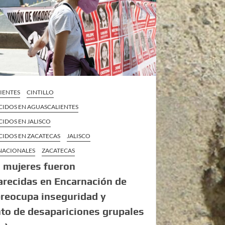
IENTES
CINTILLO
CIDOS EN AGUASCALIENTES
IDOS EN JALISCO
CIDOS EN ZACATECAS
JALISCO
 NACIONALES
ZACATECAS
 mujeres fueron
recidas en Encarnación de
preocupa inseguridad y
o de desapariciones grupales