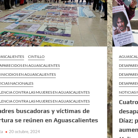
ASCALIENTES
CINTILLO
AGUASCAL
APARECIDOS EN AGUASCALIENTES
DESAPARE
INICIDIOS EN AGUASCALIENTES
DESAPAREC
ICIAS NACIONALES
DESAPARE
LENCIA CONTRA LAS MUJERES EN AGUASCALIENTES
NOTICIAS
Cuatro
LENCIA CONTRA LAS MUJERES EN AGUASCALIENTES
dres buscadoras y víctimas de
desapa
rtura se reúnen en Aguascalientes
Díaz; 
aument
ta
20 octubre, 2024