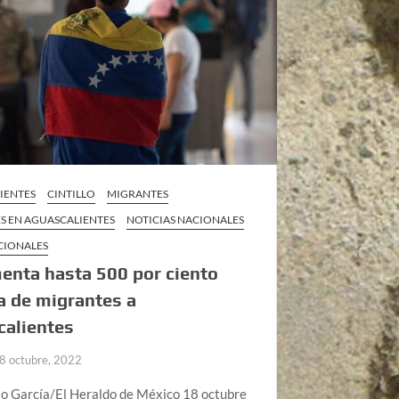
IENTES
CINTILLO
MIGRANTES
S EN AGUASCALIENTES
NOTICIAS NACIONALES
CIONALES
enta hasta 500 por ciento
a de migrantes a
calientes
8 octubre, 2022
lo García/El Heraldo de México 18 octubre