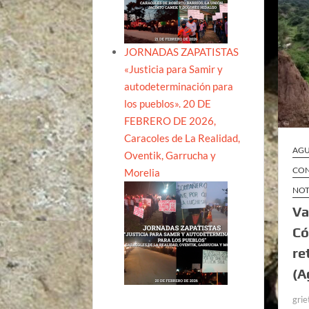
JORNADAS ZAPATISTAS
«Justicia para Samir y
autodeterminación para
los pueblos». 20 DE
FEBRERO DE 2026,
Caracoles de La Realidad,
AGU
Oventik, Garrucha y
CON
Morelia
NOT
Va
Có
re
(A
grie