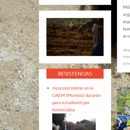
Món
org
esp
hum
el 
des
inm
pri
RESISTENCIAS
Incursión militar en la
UAEM (Morelos) durante
paro estudiantil por
feminicidios