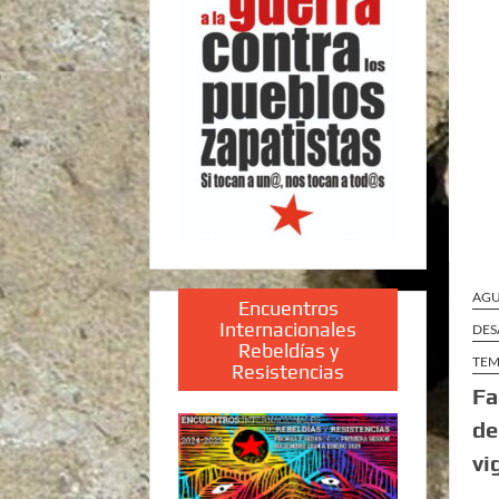
AGU
Encuentros
Internacionales
DES
Rebeldías y
TEM
Resistencias
Fa
de
vi