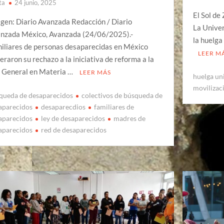
ta
24 junio, 2025
El Sol de
gen: Diario Avanzada Redacción / Diario
La Unive
nzada México, Avanzada (24/06/2025).-
la huelga
iliares de personas desaparecidas en México
LEER M
teraron su rechazo a la iniciativa de reforma a la
 General en Materia …
LEER MÁS
huelga un
movilizac
queda de desaparecidos
colectivos de búsqueda de
aparecidos
desaparecdios
familiares de
aparecidos
ley de desaparecidos
madres de
aparecidos
red de desaparecidos