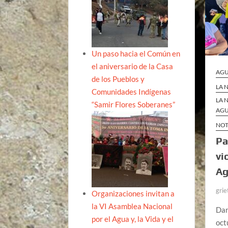
Un paso hacia el Común en
el aniversario de la Casa
AGU
de los Pueblos y
LA 
Comunidades Indígenas
LA 
“Samir Flores Soberanes”
AGU
NOT
Pa
vi
Ag
grie
Organizaciones invitan a
la VI Asamblea Nacional
Dan
por el Agua y, la Vida y el
oct