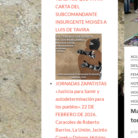
CARTA DEL
SUBCOMANDANTE
INSURGENTE MOISÉS A
LUIS DE TAVIRA
AGU
DES
FEM
JORNADAS ZAPATISTAS
NOT
«Justicia para Samir y
VIO
autodeterminación para
VIO
los pueblos». 22 DE
Ma
FEBRERO DE 2026,
to
Caracoles de Roberto
Barrios, La Unión, Jacinto
grie
Canek y Dolores Hidalgo