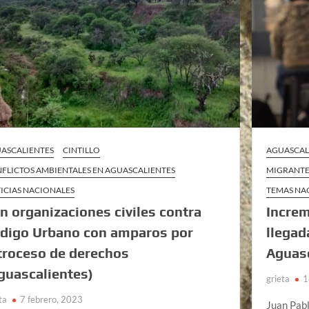
ASCALIENTES
CINTILLO
AGUASCAL
FLICTOS AMBIENTALES EN AGUASCALIENTES
MIGRANTE
ICIAS NACIONALES
TEMAS NA
n organizaciones civiles contra
Increm
digo Urbano con amparos por
llegad
troceso de derechos
Aguas
guascalientes)
grieta
1
ta
7 febrero, 2023
Juan Pab