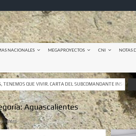
MAS NACIONALES
MEGAPROYECTOS
CNI
NOTAS D
 DEL SUBCOMANDANTE INSURGENTE MOISÉS A LUIS DE TAVIRA
 DEL SUBCOMANDANTE INSURGENTE MOISÉS A LUIS DE TAVIRA
egoría:
Aguascalientes
alientes