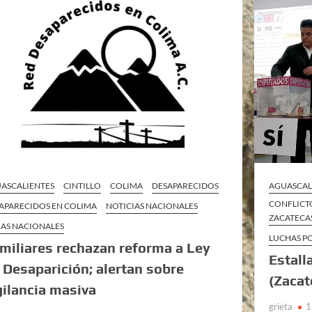
ASCALIENTES
CINTILLO
COLIMA
DESAPARECIDOS
AGUASCAL
CONFLICTO
APARECIDOS EN COLIMA
NOTICIAS NACIONALES
ZACATECA
AS NACIONALES
LUCHAS P
miliares rechazan reforma a Ley
Estall
 Desaparición; alertan sobre
(Zacat
gilancia masiva
grieta
1