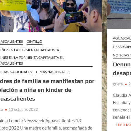
AGUASCAL
ASCALIENTES
CINTILLO
DESAPARE
NIÑEZ EN LA TORMENTA CAPITALISTA
NOTICIAS
NIÑEZ EN LA TORMENTA CAPITALISTA EN
Denun
ASCALIENTES
ICIAS NACIONALES
TEMAS NACIONALES
desapa
dres de familia se manifiestan por
grieta
2
olación a niña en kínder de
Claudia Á
uascalientes
Fiscalía 
ta
13 octubre, 2022
con exact
señala el
iela Lomelí/Newsweek Aguascalientes 13
LEER M
ubre 2022 Una madre de familia, acompañada de