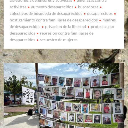
agresiones a defensores y activistas
amenazas contra
activistas
aumento desaparecidos
buscadoras
colectivos de búsqueda de desaparecidos
desaparecidos
hostigamiento contra familiares de desaparecidos
madres
de desaparecidos
privacion de la libertad
protestas por
desaparecidos
represión contra familiares de
desaparecidos
secuestro de mujeres