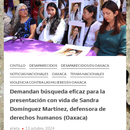
CINTILLO
DESAPARECIDOS
DESAPARECIDOS EN OAXACA
NOTICIAS NACIONALES
OAXACA
TEMAS NACIONALES
VIOLENCIA CONTRA LAS MUJERES EN OAXACA
Demandan búsqueda eficaz para la
presentación con vida de Sandra
Domínguez Martínez, defensora de
derechos humanos (Oaxaca)
grieta
13 octubre, 2024