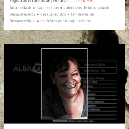
registros erróneos de personas …
LEER MÁS
búsqueda de desaparecidos
colectivos de búsqueda de
desaparecidos
desaparecidos
familiares de
desaparecidos
protestas por desaparecidos