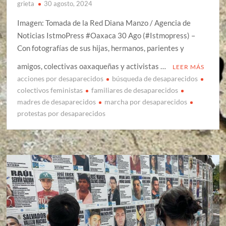
grieta
30 agosto, 2024
Imagen: Tomada de la Red Diana Manzo / Agencia de
Noticias IstmoPress #Oaxaca 30 Ago (#Istmopress) –
Con fotografías de sus hijas, hermanos, parientes y
amigos, colectivas oaxaqueñas y activistas …
LEER MÁS
acciones por desaparecidos
búsqueda de desaparecidos
colectivos feministas
familiares de desaparecidos
madres de desaparecidos
marcha por desaparecidos
protestas por desaparecidos