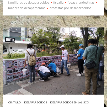
familiares de desaparecidos
fiscalia
fosas clandestinas
madres de desaparecidos
protestas por desaparecidos
CINTILLO
DESAPARECIDOS
DESAPARECIDOS EN JALISCO