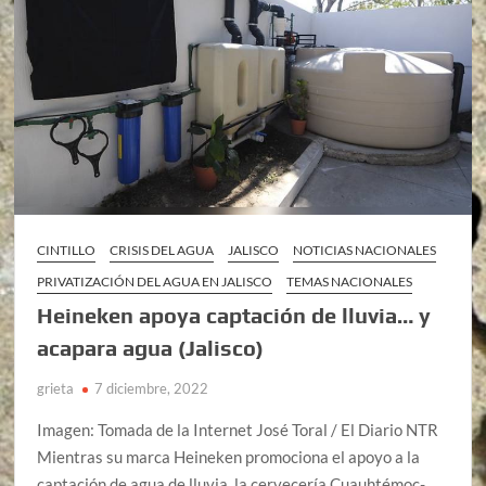
CINTILLO
CRISIS DEL AGUA
JALISCO
NOTICIAS NACIONALES
PRIVATIZACIÓN DEL AGUA EN JALISCO
TEMAS NACIONALES
Heineken apoya captación de lluvia… y
acapara agua (Jalisco)
grieta
7 diciembre, 2022
Imagen: Tomada de la Internet José Toral / El Diario NTR
Mientras su marca Heineken promociona el apoyo a la
captación de agua de lluvia, la cervecería Cuauhtémoc-