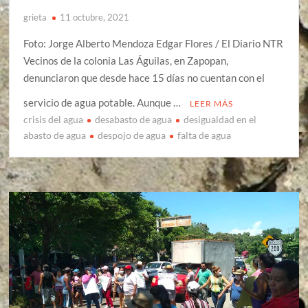
grieta
11 octubre, 2021
Foto: Jorge Alberto Mendoza Edgar Flores / El Diario NTR
Vecinos de la colonia Las Águilas, en Zapopan,
denunciaron que desde hace 15 días no cuentan con el
servicio de agua potable. Aunque …
LEER MÁS
crisis del agua
desabasto de agua
desigualdad en el
abasto de agua
despojo de agua
falta de agua