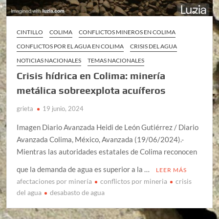
CINTILLO
COLIMA
CONFLICTOS MINEROS EN COLIMA
CONFLICTOS POR EL AGUA EN COLIMA
CRISIS DEL AGUA
NOTICIAS NACIONALES
TEMAS NACIONALES
Crisis hídrica en Colima: minería
metálica sobreexplota acuíferos
grieta
19 junio, 2024
Imagen Diario Avanzada Heidi de León Gutiérrez / Diario
Avanzada Colima, México, Avanzada (19/06/2024).-
Mientras las autoridades estatales de Colima reconocen
que la demanda de agua es superior a la …
LEER MÁS
afectaciones por minería
conflictos por mineria
crisis
del agua
desabasto de agua