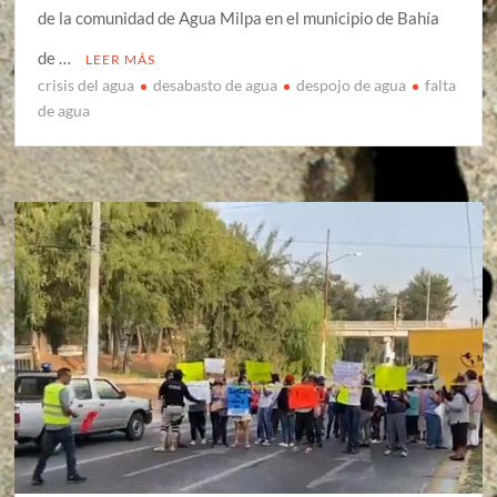
de la comunidad de Agua Milpa en el municipio de Bahía
de …
LEER MÁS
crisis del agua
desabasto de agua
despojo de agua
falta
de agua