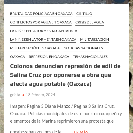
BRUTALIDAD POLICÍACA EN OAXACA
CINTILLO
CONFLICTOS POR AGUA EN OAXACA
CRISIS DEL AGUA
LA NIÑEZ EN LA TORMENTA CAPITALISTA
LA NIÑEZ EN LA TORMENTA EN OAXACA
MILITARIZACIÓN
MILITARIZACIÓN EN OAXACA
NOTICIAS NACIONALES
OAXACA
REPRESIÓN EN OAXACA
TEMAS NACIONALES
Colonos denuncian represión de edil de
Salina Cruz por oponerse a obra que
afecta agua potable (Oaxaca)
grieta
18 febrero, 2024
Imagen: Pagina 3 Diana Manzo / Página 3 Salina Cruz,
Oaxaca.- Policías municipales de este puerto oaxaqueño y
elementos de la Marina reprimieron una protesta que
encabezaban vecinos de la …
LEER MÁS