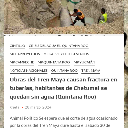
CINTILLO
CRISIS DEL AGUA EN QUINTANA ROO
MEGAPROYECTOS
MEGAPROYECTOS ESTADOS
MP CAMPECHE
MP QUINTANA ROO
MP YUCATÁN
NOTICIAS NACIONALES
QUINTANA ROO
TREN MAYA
Obras del Tren Maya causan fractura en
tuberías, habitantes de Chetumal se
quedan sin agua (Quintana Roo)
grieta
28 marzo, 2024
Animal Político Se espera que el corte de agua ocasionado
por la obras del Tren Maya dure hasta el sábado 30 de