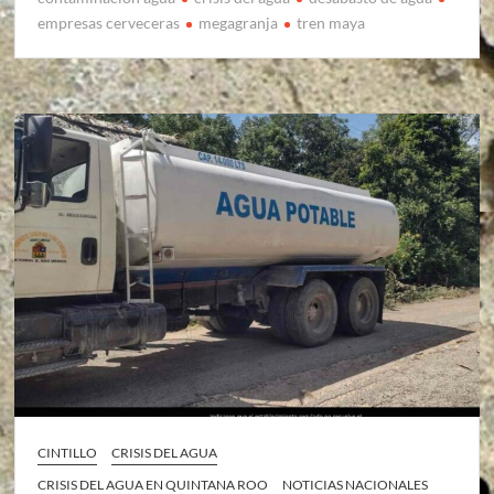
empresas cerveceras
megagranja
tren maya
CINTILLO
CRISIS DEL AGUA
CRISIS DEL AGUA EN QUINTANA ROO
NOTICIAS NACIONALES