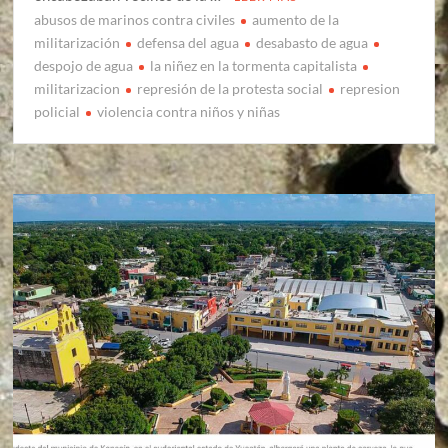
abusos de marinos contra civiles
aumento de la
militarización
defensa del agua
desabasto de agua
despojo de agua
la niñez en la tormenta capitalista
militarizacion
represión de la protesta social
represion
policial
violencia contra niños y niñas