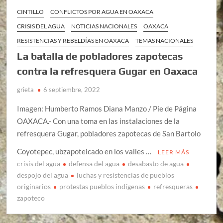
CINTILLO
CONFLICTOS POR AGUA EN OAXACA
CRISIS DEL AGUA
NOTICIAS NACIONALES
OAXACA
RESISTENCIAS Y REBELDÍAS EN OAXACA
TEMAS NACIONALES
La batalla de pobladores zapotecas
contra la refresquera Gugar en Oaxaca
grieta
6 septiembre, 2022
Imagen: Humberto Ramos Diana Manzo / Pie de Página
OAXACA.- Con una toma en las instalaciones de la
refresquera Gugar, pobladores zapotecas de San Bartolo
Coyotepec, ubzapoteicado en los valles …
LEER MÁS
crisis del agua
defensa del agua
desabasto de agua
despojo del agua
luchas y resistencias de pueblos
originarios
protestas pueblos indígenas
refresqueras
zapoteco