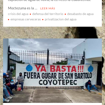
Moctezuma es la …
LEER MÁS
crisis del agua
defensa del territorio
desabasto de agua
empresas cerveceras
privatizacion del agua