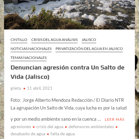
CINTILLO
CRISIS DEL AGUA ANÁLISIS
JALISCO
NOTICIAS NACIONALES
PRIVATIZACIÓN DEL AGUA EN JALISCO
TEMAS NACIONALES
Denuncian agresión contra Un Salto de
Vida (Jalisco)
grieta
11 abril, 2021
Foto: Jorge Alberto Mendoza Redacción / El Diario NTR
La agrupación Un Salto de Vida, cuya lucha es por la salud
y por un medio ambiente sano en la cuenca …
LEER MÁS
agresiones
crisis del agua
defensores ambientales
desabasto de agua
falta de agua