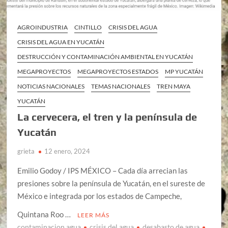
AGROINDUSTRIA
CINTILLO
CRISIS DEL AGUA
CRISIS DEL AGUA EN YUCATÁN
DESTRUCCIÓN Y CONTAMINACIÓN AMBIENTAL EN YUCATÁN
MEGAPROYECTOS
MEGAPROYECTOS ESTADOS
MP YUCATÁN
NOTICIAS NACIONALES
TEMAS NACIONALES
TREN MAYA
YUCATÁN
La cervecera, el tren y la península de
Yucatán
grieta
12 enero, 2024
Emilio Godoy / IPS MÉXICO – Cada día arrecian las
presiones sobre la península de Yucatán, en el sureste de
México e integrada por los estados de Campeche,
Quintana Roo …
LEER MÁS
contaminacion agua
crisis del agua
desabasto de agua