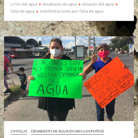
crisis del agua
desabasto de agua
despojo del agua
falta de agua
manifestaciones por falta de agua
CINTILLO
DESABASTO DE AGUA EN SAN LUIS POTOSÍ