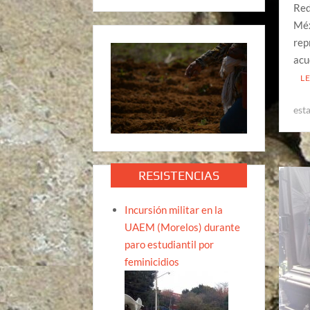
Red
Méx
rep
acu
L
est
RESISTENCIAS
Incursión militar en la
UAEM (Morelos) durante
paro estudiantil por
feminicidios