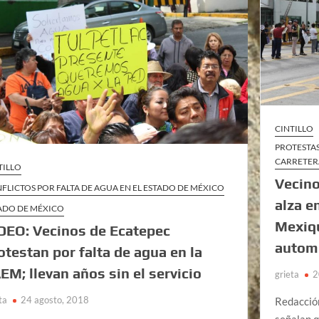
CINTILLO
PROTESTAS
CARRETER
TILLO
Vecino
FLICTOS POR FALTA DE AGUA EN EL ESTADO DE MÉXICO
alza e
ADO DE MÉXICO
Mexiqu
DEO: Vecinos de Ecatepec
automo
otestan por falta de agua en la
EM; llevan años sin el servicio
grieta
2
ta
24 agosto, 2018
Redacció
señalan q