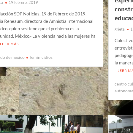
experi
ta
19 febrero, 2019
constr
acción SDP Noticias, 19 de Febrero de 2019.
educac
ia Reneaum, directora de Amnistía Internacional
ico, quien sostiene que el problema es la
grieta
1
unidad. México.- La violencia hacia las mujeres ha
Colectivo
LEER MÁS
entrevist
pedagógic
ado de mexico
feminicidios
la maner
LEER M
centro cu
autonom