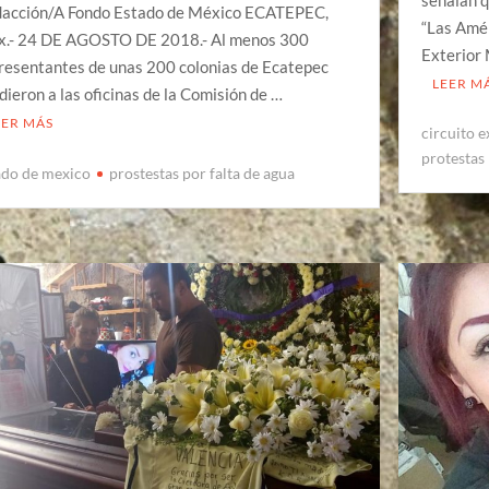
acción/A Fondo Estado de México ECATEPEC,
“Las Amér
.- 24 DE AGOSTO DE 2018.- Al menos 300
Exterior 
resentantes de unas 200 colonias de Ecatepec
LEER M
dieron a las oficinas de la Comisión de …
EER MÁS
circuito 
protestas
ado de mexico
prostestas por falta de agua