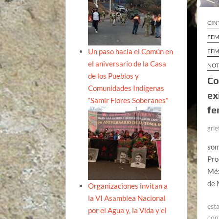
CIN
FEM
Un paso hacia el Común en
FEM
el aniversario de la Casa
NOT
de los Pueblos y
Co
Comunidades Indígenas
ex
“Samir Flores Soberanes”
fe
grie
som
Pro
Méx
de 
Organizaciones invitan a
la VI Asamblea Nacional
est
por el Agua y, la Vida y el
con