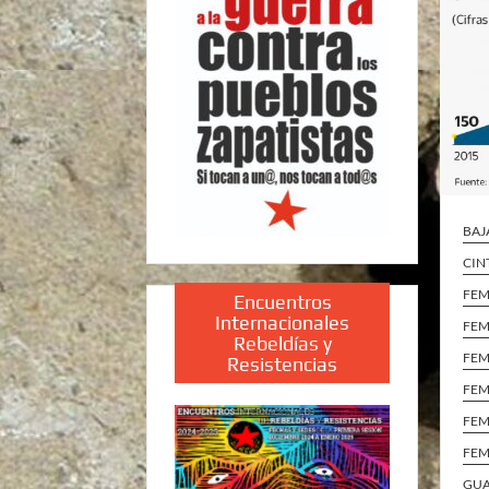
BAJ
CIN
FEM
Encuentros
Internacionales
FEM
Rebeldías y
FEM
Resistencias
FEM
FEM
FEM
GU