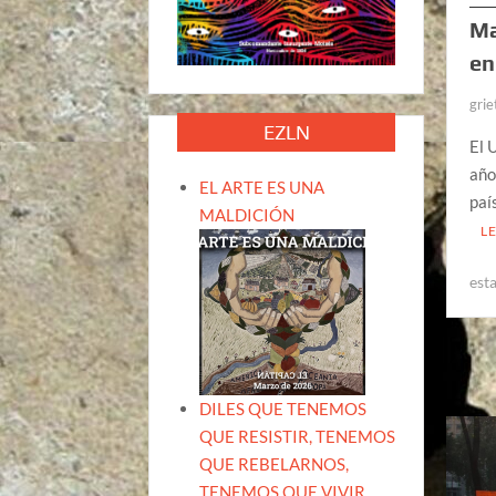
Ma
en
grie
EZLN
El 
año
EL ARTE ES UNA
paí
MALDICIÓN
L
est
DILES QUE TENEMOS
QUE RESISTIR, TENEMOS
QUE REBELARNOS,
TENEMOS QUE VIVIR.