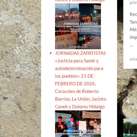
grie
Red
Tan
Méx
imp
…
JORNADAS ZAPATISTAS
est
«Justicia para Samir y
autodeterminación para
los pueblos». 21 DE
FEBRERO DE 2026,
Caracoles de Roberto
Barrios, La Unión, Jacinto
Canek y Dolores Hidalgo