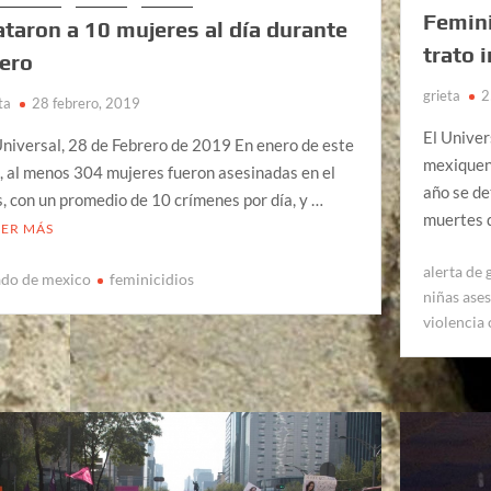
Femini
taron a 10 mujeres al día durante
trato 
ero
grieta
2
ta
28 febrero, 2019
El Univer
Universal, 28 de Febrero de 2019 En enero de este
mexiquen
, al menos 304 mujeres fueron asesinadas en el
año se de
s, con un promedio de 10 crímenes por día, y …
muertes 
EER MÁS
alerta de
ado de mexico
feminicidios
niñas ase
violencia 