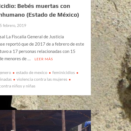
cidio: Bebés muertas con
inhumano (Estado de México)
5 febrero, 2019
sal La Fiscalía General de Justicia
se reportó que de 2017 de a febrero de este
tuvo a 17 personas relacionadas con 15
de menores de …
LEER MÁS
 genero
estado de mexico
feminicidios
sinadas
violencia contra las mujeres
contra niños y niñas