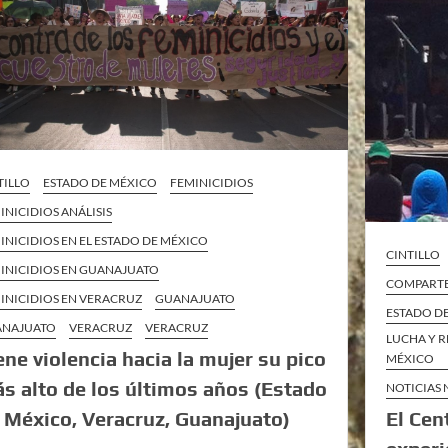
TILLO
ESTADO DE MÉXICO
FEMINICIDIOS
INICIDIOS ANÁLISIS
INICIDIOS EN EL ESTADO DE MÉXICO
CINTILLO
INICIDIOS EN GUANAJUATO
COMPARTE 
INICIDIOS EN VERACRUZ
GUANAJUATO
ESTADO D
ANAJUATO
VERACRUZ
VERACRUZ
LUCHA Y R
ene violencia hacia la mujer su pico
MÉXICO
s alto de los últimos años (Estado
NOTICIAS
El Cen
 México, Veracruz, Guanajuato)