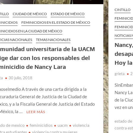
CINTILLO
TILLO
CIUDAD DE MÉXICO
ESTADO DE MÉXICO
FEMINICI
INICIDIOS
FEMINICIDIOS EN EL ESTADO DE MÉXICO
FEMINICID
INICIDIOS EN LA CIUDAD DE MÉXICO
NOTICIAS
ICIAS NACIONALES
TEMAS NACIONALES
Nancy,
munidad universitaria de la UACM
desapa
ige dar con los responsables del
Hoy la
minicidio de Nancy Lara
grieta
2
ta
30 julio, 2018
SinEmbarg
oselmedio A través de una carta dirigida a la
Nancy La
curaduría General de Justicia de la Ciudad de
de la Ciu
ico, y a la Fiscalía General de Justicia del Estado
vez en u
México, la …
LEER MÁS
estado de
ado de mexico
feminicidios
uacm
violencia
contra es
tra estudiantes
violencia contra mujeres