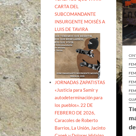
CARTA DEL
SUBCOMANDANTE
INSURGENTE MOISÉS A
LUIS DE TAVIRA
CIN
FEM
FEM
JORNADAS ZAPATISTAS
FEM
«Justicia para Samir y
FEM
autodeterminación para
GU
los pueblos». 22 DE
Ti
FEBRERO DE 2026,
má
Caracoles de Roberto
de
Barrios, La Unión, Jacinto
Canek y Dolores Hidalgo