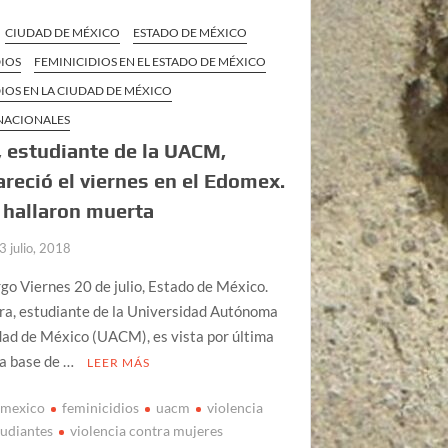
CIUDAD DE MÉXICO
ESTADO DE MÉXICO
DIOS
FEMINICIDIOS EN EL ESTADO DE MÉXICO
IOS EN LA CIUDAD DE MÉXICO
 NACIONALES
 estudiante de la UACM,
reció el viernes en el Edomex.
 hallaron muerta
3 julio, 2018
o Viernes 20 de julio, Estado de México.
ra, estudiante de la Universidad Autónoma
dad de México (UACM), es vista por última
na base de …
LEER MÁS
 mexico
feminicidios
uacm
violencia
tudiantes
violencia contra mujeres