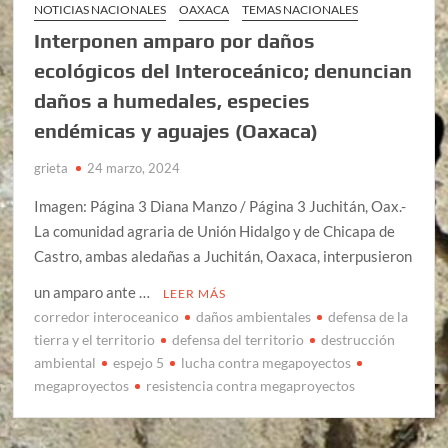
NOTICIAS NACIONALES
OAXACA
TEMAS NACIONALES
Interponen amparo por daños
ecológicos del Interoceánico; denuncian
daños a humedales, especies
endémicas y aguajes (Oaxaca)
grieta
24 marzo, 2024
Imagen: Página 3 Diana Manzo / Página 3 Juchitán, Oax.-
La comunidad agraria de Unión Hidalgo y de Chicapa de
Castro, ambas aledañas a Juchitán, Oaxaca, interpusieron
un amparo ante …
LEER MÁS
corredor interoceanico
daños ambientales
defensa de la
tierra y el territorio
defensa del territorio
destrucción
ambiental
espejo 5
lucha contra megapoyectos
megaproyectos
resistencia contra megaproyectos