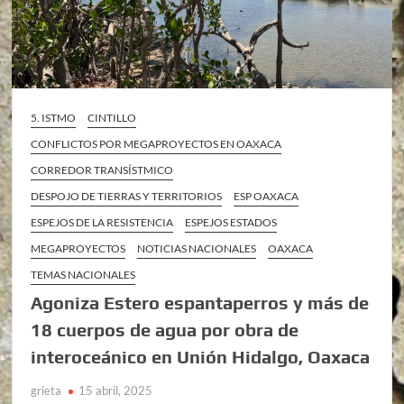
5. ISTMO
CINTILLO
CONFLICTOS POR MEGAPROYECTOS EN OAXACA
CORREDOR TRANSÍSTMICO
DESPOJO DE TIERRAS Y TERRITORIOS
ESP OAXACA
ESPEJOS DE LA RESISTENCIA
ESPEJOS ESTADOS
MEGAPROYECTOS
NOTICIAS NACIONALES
OAXACA
TEMAS NACIONALES
Agoniza Estero espantaperros y más de
18 cuerpos de agua por obra de
interoceánico en Unión Hidalgo, Oaxaca
grieta
15 abril, 2025