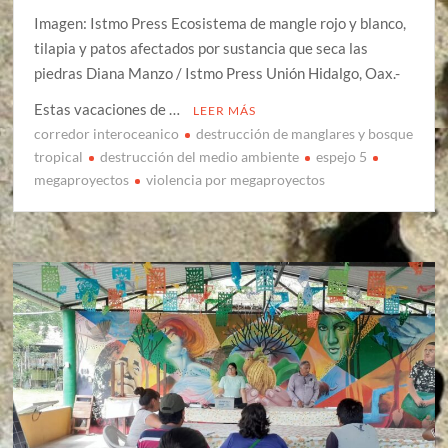
Imagen: Istmo Press Ecosistema de mangle rojo y blanco,
tilapia y patos afectados por sustancia que seca las
piedras Diana Manzo / Istmo Press Unión Hidalgo, Oax.-
Estas vacaciones de …
LEER MÁS
corredor interoceanico
destrucción de manglares y bosque
tropical
destrucción del medio ambiente
espejo 5
megaproyectos
violencia por megaproyectos