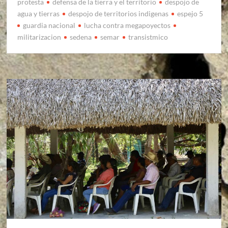
protesta
defensa de la tierra y el territorio
despojo de
agua y tierras
despojo de territorios indigenas
espejo 5
guardia nacional
lucha contra megapoyectos
militarizacion
sedena
semar
transistmico