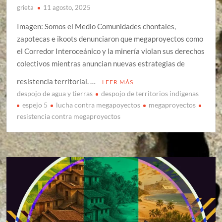
grieta
11 agosto, 2025
Imagen: Somos el Medio Comunidades chontales,
zapotecas e ikoots denunciaron que megaproyectos como
el Corredor Interoceánico y la minería violan sus derechos
colectivos mientras anuncian nuevas estrategias de
resistencia territorial. …
LEER MÁS
despojo de agua y tierras
despojo de territorios indigenas
espejo 5
lucha contra megapoyectos
megaproyectos
resistencia contra megaproyectos