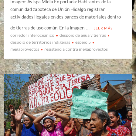
Imagen: Avispa Midia En portada: Habitantes de la
comunidad zapoteca de Unión Hidalgo registran
actividades ilegales en dos bancos de materiales dentro
de tierras de uso común. En la imagen, …
LEER MÁS
corredor interoceanico
despojo de agua y tierras
despojo de territorios indigenas
espejo 5
megaproyectos
resistencia contra megaproyectos