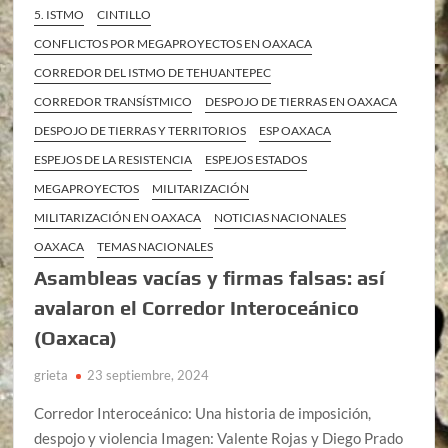
5. ISTMO
CINTILLO
CONFLICTOS POR MEGAPROYECTOS EN OAXACA
CORREDOR DEL ISTMO DE TEHUANTEPEC
CORREDOR TRANSÍSTMICO
DESPOJO DE TIERRAS EN OAXACA
DESPOJO DE TIERRAS Y TERRITORIOS
ESP OAXACA
ESPEJOS DE LA RESISTENCIA
ESPEJOS ESTADOS
MEGAPROYECTOS
MILITARIZACIÓN
MILITARIZACIÓN EN OAXACA
NOTICIAS NACIONALES
OAXACA
TEMAS NACIONALES
Asambleas vacías y firmas falsas: así
avalaron el Corredor Interoceánico
(Oaxaca)
grieta
23 septiembre, 2024
Corredor Interoceánico: Una historia de imposición,
despojo y violencia Imagen: Valente Rojas y Diego Prado