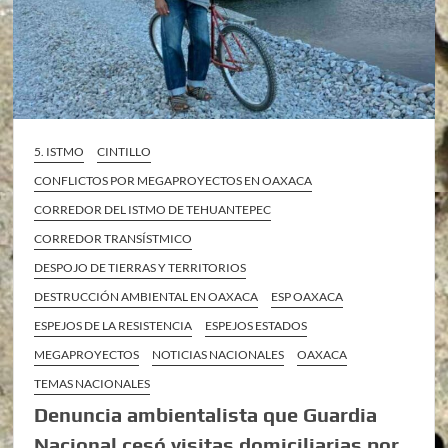
5. ISTMO
CINTILLO
CONFLICTOS POR MEGAPROYECTOS EN OAXACA
CORREDOR DEL ISTMO DE TEHUANTEPEC
CORREDOR TRANSÍSTMICO
DESPOJO DE TIERRAS Y TERRITORIOS
DESTRUCCIÓN AMBIENTAL EN OAXACA
ESP OAXACA
ESPEJOS DE LA RESISTENCIA
ESPEJOS ESTADOS
MEGAPROYECTOS
NOTICIAS NACIONALES
OAXACA
TEMAS NACIONALES
Denuncia ambientalista que Guardia
Nacional cesó visitas domiciliarias por