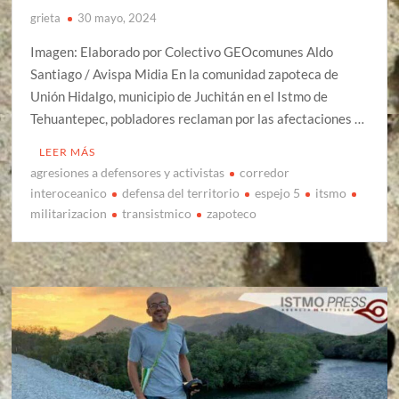
grieta
30 mayo, 2024
Imagen: Elaborado por Colectivo GEOcomunes Aldo
Santiago / Avispa Midia En la comunidad zapoteca de
Unión Hidalgo, municipio de Juchitán en el Istmo de
Tehuantepec, pobladores reclaman por las afectaciones …
LEER MÁS
agresiones a defensores y activistas
corredor
interoceanico
defensa del territorio
espejo 5
itsmo
militarizacion
transistmico
zapoteco