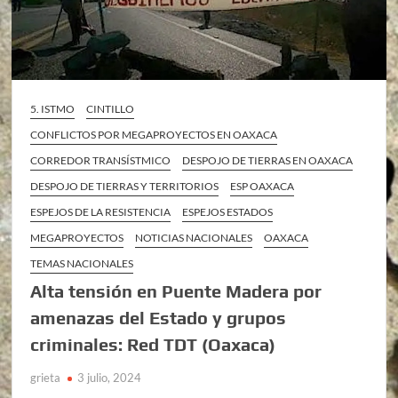
5. ISTMO
CINTILLO
CONFLICTOS POR MEGAPROYECTOS EN OAXACA
CORREDOR TRANSÍSTMICO
DESPOJO DE TIERRAS EN OAXACA
DESPOJO DE TIERRAS Y TERRITORIOS
ESP OAXACA
ESPEJOS DE LA RESISTENCIA
ESPEJOS ESTADOS
MEGAPROYECTOS
NOTICIAS NACIONALES
OAXACA
TEMAS NACIONALES
Alta tensión en Puente Madera por
amenazas del Estado y grupos
criminales: Red TDT (Oaxaca)
grieta
3 julio, 2024