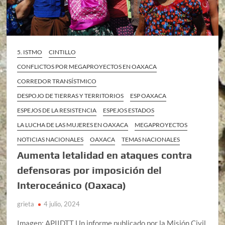
5. ISTMO
CINTILLO
CONFLICTOS POR MEGAPROYECTOS EN OAXACA
CORREDOR TRANSÍSTMICO
DESPOJO DE TIERRAS Y TERRITORIOS
ESP OAXACA
ESPEJOS DE LA RESISTENCIA
ESPEJOS ESTADOS
LA LUCHA DE LAS MUJERES EN OAXACA
MEGAPROYECTOS
NOTICIAS NACIONALES
OAXACA
TEMAS NACIONALES
Aumenta letalidad en ataques contra
defensoras por imposición del
Interoceánico (Oaxaca)
grieta
4 julio, 2024
Imagen: APIIDTT Un informe publicado por la Misión Civil