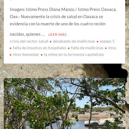
Imagen: Istmo Press Diana Manzo / Istmo Press Oaxaca,
Oax.- Nuevamente la crisis de salud en Oaxaca se
evidencia con la muerte de uno de los cuatro recién
nacidos, quienes …
LEER MÁS
crisis del sector salud
desabasto de medicinas
espejo 5
falta de insumos en hospitales
falta de medicinas
imss
imss-bienestar
la niñez en la tormenta capitalista