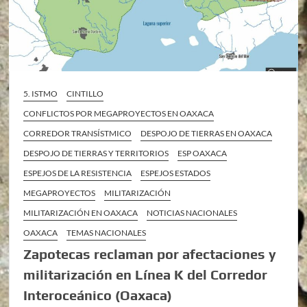
5. ISTMO
CINTILLO
CONFLICTOS POR MEGAPROYECTOS EN OAXACA
CORREDOR TRANSÍSTMICO
DESPOJO DE TIERRAS EN OAXACA
DESPOJO DE TIERRAS Y TERRITORIOS
ESP OAXACA
ESPEJOS DE LA RESISTENCIA
ESPEJOS ESTADOS
MEGAPROYECTOS
MILITARIZACIÓN
MILITARIZACIÓN EN OAXACA
NOTICIAS NACIONALES
OAXACA
TEMAS NACIONALES
Zapotecas reclaman por afectaciones y
militarización en Línea K del Corredor
Interoceánico (Oaxaca)