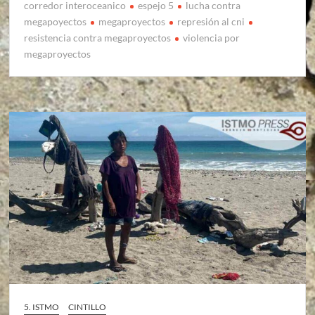
corredor interoceanico
espejo 5
lucha contra
megapoyectos
megaproyectos
represión al cni
resistencia contra megaproyectos
violencia por
megaproyectos
5. ISTMO
CINTILLO