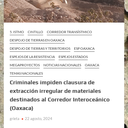
5. ISTMO
CINTILLO
CORREDOR TRANSÍSTMICO
DESPOJO DE TIERRAS EN OAXACA
DESPOJO DE TIERRAS Y TERRITORIOS
ESP OAXACA
ESPEJOS DE LA RESISTENCIA
ESPEJOS ESTADOS
MEGAPROYECTOS
NOTICIAS NACIONALES
OAXACA
TEMAS NACIONALES
Criminales impiden clausura de
extracción irregular de materiales
destinados al Corredor Interoceánico
(Oaxaca)
grieta
22 agosto, 2024