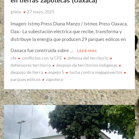
en tierras zapotecas (Oaxaca)
grieta
27 mayo, 2025
Imagen: Istmo Press Diana Manzo / Istmos Press Oaxaca,
Oax.- La subestación eléctrica que recibe, transforma y
distribuye la energía que producen 29 parques eólicos en
Oaxaca fue construida sobre …
LEER MÁS
cfe
conflictos con la CFE
defensa del territorio
defensores territorio
despojo de territorios indigenas
despojo de tierra
espejo 5
lucha contra megapoyectos
parques eólicos
zapoteco