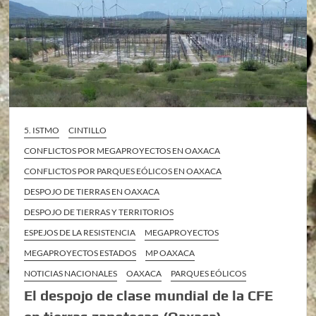
5. ISTMO
CINTILLO
CONFLICTOS POR MEGAPROYECTOS EN OAXACA
CONFLICTOS POR PARQUES EÓLICOS EN OAXACA
DESPOJO DE TIERRAS EN OAXACA
DESPOJO DE TIERRAS Y TERRITORIOS
ESPEJOS DE LA RESISTENCIA
MEGAPROYECTOS
MEGAPROYECTOS ESTADOS
MP OAXACA
NOTICIAS NACIONALES
OAXACA
PARQUES EÓLICOS
El despojo de clase mundial de la CFE