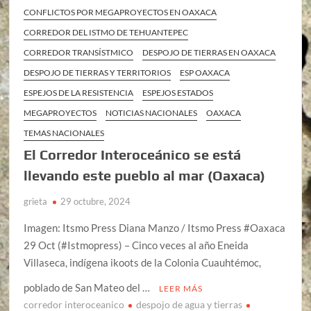
CONFLICTOS POR MEGAPROYECTOS EN OAXACA
CORREDOR DEL ISTMO DE TEHUANTEPEC
CORREDOR TRANSÍSTMICO
DESPOJO DE TIERRAS EN OAXACA
DESPOJO DE TIERRAS Y TERRITORIOS
ESP OAXACA
ESPEJOS DE LA RESISTENCIA
ESPEJOS ESTADOS
MEGAPROYECTOS
NOTICIAS NACIONALES
OAXACA
TEMAS NACIONALES
El Corredor Interoceánico se está
llevando este pueblo al mar (Oaxaca)
grieta
29 octubre, 2024
Imagen: Itsmo Press Diana Manzo / Itsmo Press #Oaxaca
29 Oct (#Istmopress) – Cinco veces al año Eneida
Villaseca, indígena ikoots de la Colonia Cuauhtémoc,
poblado de San Mateo del …
LEER MÁS
corredor interoceanico
despojo de agua y tierras