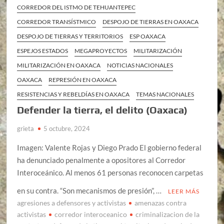
CORREDOR DEL ISTMO DE TEHUANTEPEC
CORREDOR TRANSÍSTMICO
DESPOJO DE TIERRAS EN OAXACA
DESPOJO DE TIERRAS Y TERRITORIOS
ESP OAXACA
ESPEJOS ESTADOS
MEGAPROYECTOS
MILITARIZACIÓN
MILITARIZACIÓN EN OAXACA
NOTICIAS NACIONALES
OAXACA
REPRESIÓN EN OAXACA
RESISTENCIAS Y REBELDÍAS EN OAXACA
TEMAS NACIONALES
Defender la tierra, el delito (Oaxaca)
grieta
5 octubre, 2024
Imagen: Valente Rojas y Diego Prado El gobierno federal
ha denunciado penalmente a opositores al Corredor
Interoceánico. Al menos 61 personas reconocen carpetas
en su contra. “Son mecanismos de presión”, …
LEER MÁS
agresiones a defensores y activistas
amenazas contra
activistas
corredor interoceanico
criminalizacion de la