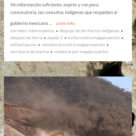
Sin información suficiente, exprés y con poca
convocatoria, las consultas indígenas que respaldan al
gobierno mexicano …
LEER MÁS
corredor interoceanico
despojo de territorios indigenas
despojo de tierra
espejo 5
lucha contra megapoyectos
militarizacion
resistencia contra megaproyectos
secretaria de marina
violencia por megaproyectos