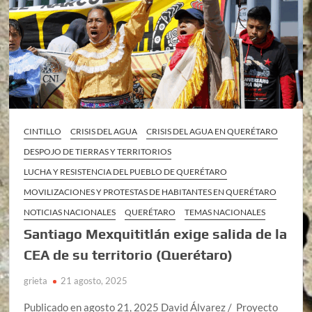
CINTILLO
CRISIS DEL AGUA
CRISIS DEL AGUA EN QUERÉTARO
DESPOJO DE TIERRAS Y TERRITORIOS
LUCHA Y RESISTENCIA DEL PUEBLO DE QUERÉTARO
MOVILIZACIONES Y PROTESTAS DE HABITANTES EN QUERÉTARO
NOTICIAS NACIONALES
QUERÉTARO
TEMAS NACIONALES
Santiago Mexquititlán exige salida de la
CEA de su territorio (Querétaro)
grieta
21 agosto, 2025
Publicado en agosto 21, 2025 David Álvarez / Proyecto