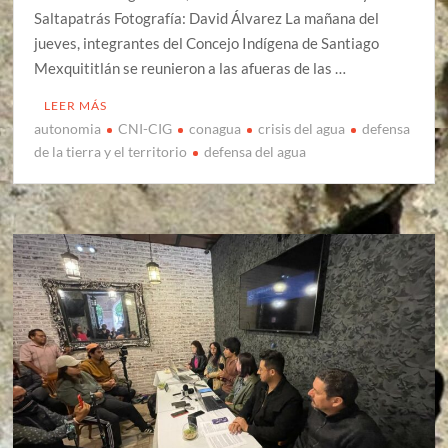
Saltapatrás Fotografía: David Álvarez La mañana del
jueves, integrantes del Concejo Indígena de Santiago
Mexquititlán se reunieron a las afueras de las …
LEER MÁS
autonomia
CNI-CIG
conagua
crisis del agua
defensa
de la tierra y el territorio
defensa del agua