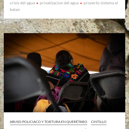
crisis del agua
privatizacion del agua
proyecto sistema el
batan
ABUSO POLICIACO Y TORTURA EN QUERÉTARO
CINTILLO