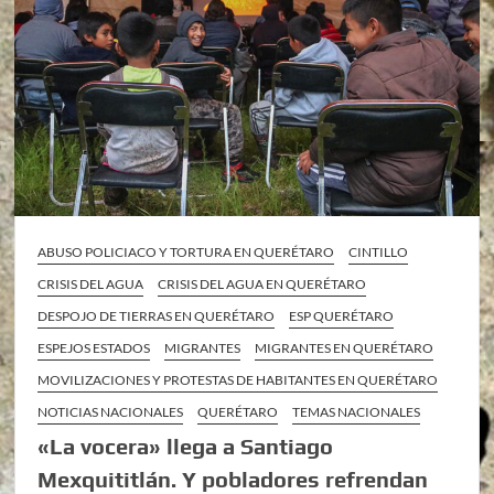
ABUSO POLICIACO Y TORTURA EN QUERÉTARO
CINTILLO
CRISIS DEL AGUA
CRISIS DEL AGUA EN QUERÉTARO
DESPOJO DE TIERRAS EN QUERÉTARO
ESP QUERÉTARO
ESPEJOS ESTADOS
MIGRANTES
MIGRANTES EN QUERÉTARO
MOVILIZACIONES Y PROTESTAS DE HABITANTES EN QUERÉTARO
NOTICIAS NACIONALES
QUERÉTARO
TEMAS NACIONALES
«La vocera» llega a Santiago
Mexquititlán. Y pobladores refrendan