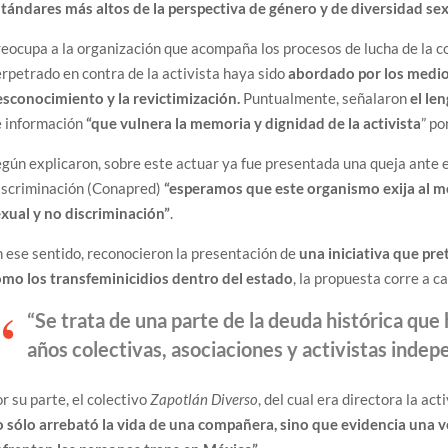
tándares más altos de la perspectiva de género y de diversidad se
eocupa a la organización que acompaña los procesos de lucha de la c
rpetrado en contra de la activista haya sido
abordado por los medio
sconocimiento y la revictimización.
Puntualmente, señalaron
el le
e información
“que vulnera la memoria y dignidad de la activista
” po
gún explicaron, sobre este actuar ya fue presentada una queja ante 
iscriminación (Conapred)
“esperamos que este organismo exija al me
xual y no discriminación”
.
 ese sentido, reconocieron la presentación de
una iniciativa que pret
omo los transfeminicidios dentro del estado
, la propuesta corre a 
“Se trata de una parte de la deuda histórica q
años colectivas, asociaciones y activistas inde
r su parte, el colectivo
Zapotlán Diverso
, del cual era directora la ac
 sólo arrebató la vida de una compañera, sino que evidencia una v