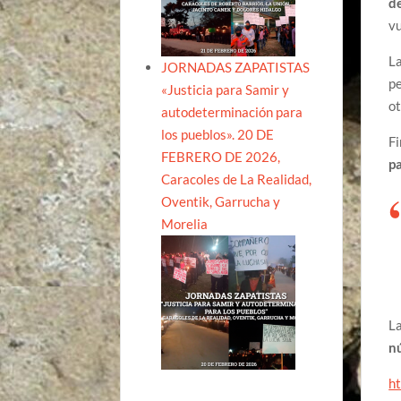
d
vu
La
JORNADAS ZAPATISTAS
pe
«Justicia para Samir y
ot
autodeterminación para
los pueblos». 20 DE
Fi
FEBRERO DE 2026,
pa
Caracoles de La Realidad,
Oventik, Garrucha y
Morelia
La
n
h