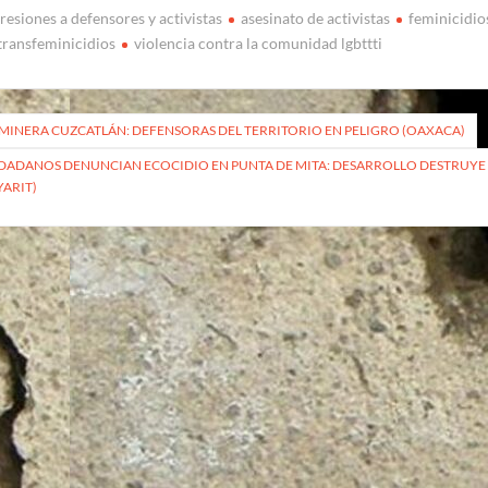
resiones a defensores y activistas
asesinato de activistas
feminicidio
transfeminicidios
violencia contra la comunidad lgbttti
vegación
MINERA CUZCATLÁN: DEFENSORAS DEL TERRITORIO EN PELIGRO (OAXACA)
DADANOS DENUNCIAN ECOCIDIO EN PUNTA DE MITA: DESARROLLO DESTRUYE M
YARIT)
radas