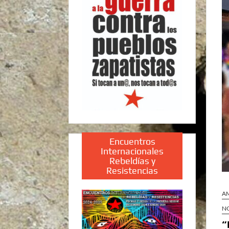
Encuentros
Internacionales
Rebeldías y
Resistencias
AM
N
“