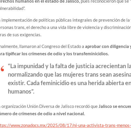
erechos humanos en el estado de Jalisco,
pues reconocieron que se “
lnerabilidad”.
 implementación de políticas públicas integrales de prevención de la 
rsonas trans, el derecho a una vida libre de violencia y discriminac
ras de sus exigencias.
nalmente, llamaron al Congreso del Estado a
aprobar con diligencia 
ra tipificar los crímenes de odio y los transfeminicidios.
“La impunidad y la falta de justicia acrecientan 
normalizando que las mujeres trans sean asesin
existir. Cada feminicidio es una herida abierta e
humanos”.
 organización Unión Diversa de Jalisco recordó que
Jalisco se encue
úmero de crímenes de odio a nivel nacional.
ttps://www.zonadocs.mx/2025/08/17/ni-una-activista-trans-menos-e