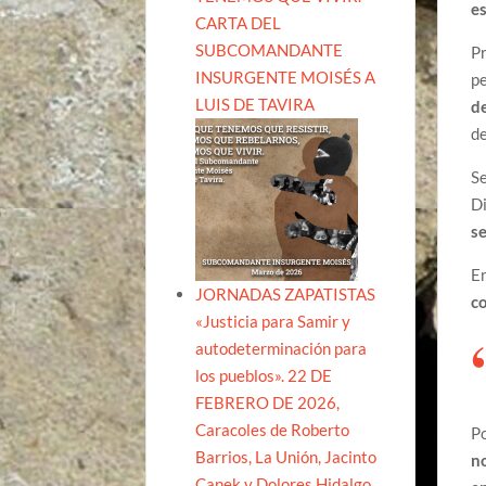
es
CARTA DEL
SUBCOMANDANTE
Pr
INSURGENTE MOISÉS A
pe
LUIS DE TAVIRA
de
d
Se
D
se
En
JORNADAS ZAPATISTAS
c
«Justicia para Samir y
autodeterminación para
los pueblos». 22 DE
FEBRERO DE 2026,
Caracoles de Roberto
Po
Barrios, La Unión, Jacinto
no
Canek y Dolores Hidalgo