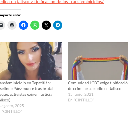
dina-en-jalisco-y-tipificacion-de-los-transfeminicidios/
mparte esto:
ansfeminicidio en Tepatitlán:
Comunidad LGBT exige tipificaci
selinne Páez muere tras brutal
de crímenes de odio en Jalisco
aque, activistas exigen justicia
15 junio, 2021
alisco)
En "CINTILLO"
 agosto, 2025
n "CINTILLO"