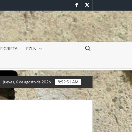
Facebook
Twitter
Buscar:
E GRIETA
EZLN
cursión militar en la UAEM (Morelos) durante paro estudiantil po
jueves, 6 de agosto de 2026
8:59:53 AM
cursión militar en la UAEM (Morelos) durante paro estudiantil po