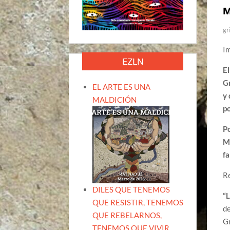
M
gr
I
EZLN
El
Gr
EL ARTE ES UNA
y 
MALDICIÓN
p
Po
Me
fa
R
DILES QUE TENEMOS
“L
QUE RESISTIR, TENEMOS
de
QUE REBELARNOS,
G
TENEMOS QUE VIVIR.