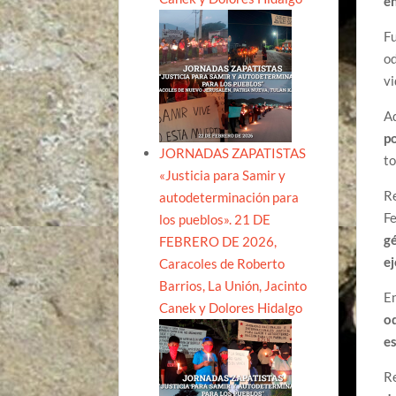
en
Fu
od
vi
A
po
JORNADAS ZAPATISTAS
to
«Justicia para Samir y
Re
autodeterminación para
Fe
los pueblos». 21 DE
g
FEBRERO DE 2026,
e
Caracoles de Roberto
Barrios, La Unión, Jacinto
En
Canek y Dolores Hidalgo
od
es
R