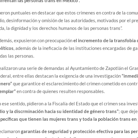
frentan las personas trans en México”.
eron puntuales en destacar que estos crímenes en contra de la comun
io, desinformación y omisión de las autoridades, motivados por el prej
da, la dignidad y los derechos humanos de las personas trans”.
demás, expusieron con preocupación
el incremento de la transfobia 
líticos
, además de la ineficacia de las instituciones encargadas de ga
das las personas.
alizaron una serie de demandas al Ayuntamiento de Zapotlán el Grand
deral, entre ellas destacan la exigencia de una investigación
“inmedi
énero”
que garantice el esclarecimiento del crimen cometido en contra
jemplar”
en contra de quienes resulten responsables.
 ese sentido, pidieron a la Fiscalía del Estado que el crimen sea inve
io y la discrminación hacia su identidad de género trans”
; que dej
pecíficas que tienen las mujeres trans y toda la población trans en
eclamaron
garantías de seguridad y protección efectiva para las per