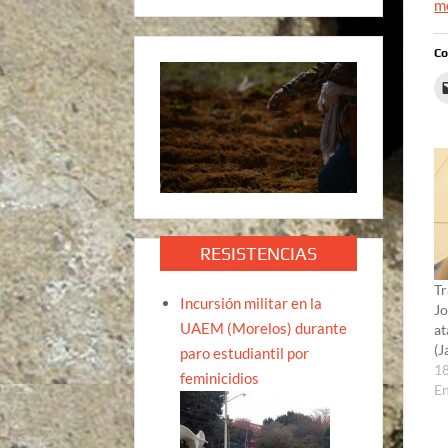
me
Co
RESISTENCIAS
Tr
Incursión militar en la
Jo
UAEM (Morelos) durante
at
(J
paro estudiantil por
18
feminicidios
E