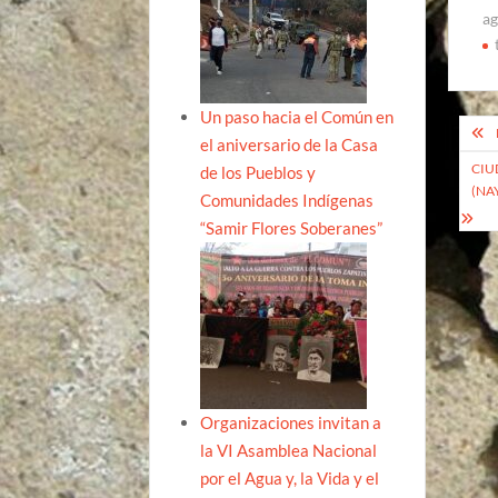
ag
Un paso hacia el Común en
Na
el aniversario de la Casa
de
CIU
de los Pueblos y
(NA
ent
Comunidades Indígenas
“Samir Flores Soberanes”
Organizaciones invitan a
la VI Asamblea Nacional
por el Agua y, la Vida y el