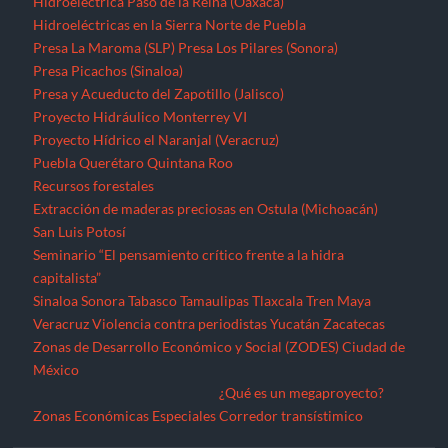
Hidroeléctrica Paso de la Reina (Oaxaca)
Hidroeléctricas en la Sierra Norte de Puebla
Presa La Maroma (SLP)
Presa Los Pilares (Sonora)
Presa Picachos (Sinaloa)
Presa y Acueducto del Zapotillo (Jalisco)
Proyecto Hidráulico Monterrey VI
Proyecto Hídrico el Naranjal (Veracruz)
Puebla
Querétaro
Quintana Roo
Recursos forestales
Extracción de maderas preciosas en Ostula (Michoacán)
San Luis Potosí
Seminario “El pensamiento crítico frente a la hidra
capitalista”
Sinaloa
Sonora
Tabasco
Tamaulipas
Tlaxcala
Tren Maya
Veracruz
Violencia contra periodistas
Yucatán
Zacatecas
Zonas de Desarrollo Económico y Social (ZODES) Ciudad de
México
¿Qué es un megaproyecto?
Zonas Económicas Especiales
Corredor transístimico