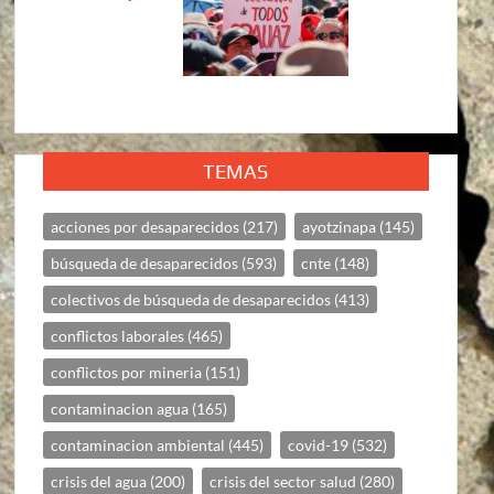
TEMAS
acciones por desaparecidos
(217)
ayotzinapa
(145)
búsqueda de desaparecidos
(593)
cnte
(148)
colectivos de búsqueda de desaparecidos
(413)
conflictos laborales
(465)
conflictos por mineria
(151)
contaminacion agua
(165)
contaminacion ambiental
(445)
covid-19
(532)
crisis del agua
(200)
crisis del sector salud
(280)