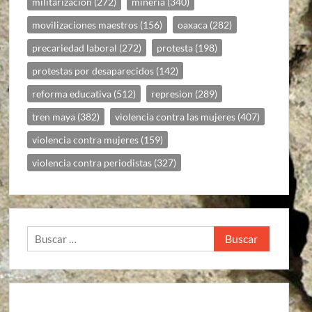
militarizacion
(272)
mineria
(340)
movilizaciones maestros
(156)
oaxaca
(282)
precariedad laboral
(272)
protesta
(198)
protestas por desaparecidos
(142)
reforma educativa
(512)
represion
(289)
tren maya
(382)
violencia contra las mujeres
(407)
violencia contra mujeres
(159)
violencia contra periodistas
(327)
Buscar: