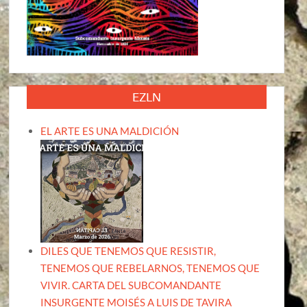
EZLN
EL ARTE ES UNA MALDICIÓN
DILES QUE TENEMOS QUE RESISTIR,
TENEMOS QUE REBELARNOS, TENEMOS QUE
VIVIR. CARTA DEL SUBCOMANDANTE
INSURGENTE MOISÉS A LUIS DE TAVIRA