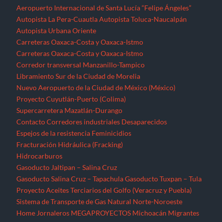
Aeropuerto Internacional de Santa Lucía “Felipe Ángeles”
Autopista La Pera-Cuautla
Autopista Toluca-Naucalpán
Autopista Urbana Oriente
Carreteras Oaxaca-Costa y Oaxaca-Istmo
Carreteras Oaxaca-Costa y Oaxaca-Istmo
Corredor transversal Manzanillo-Tampico
Libramiento Sur de la Ciudad de Morelia
Nuevo Aeropuerto de la Ciudad de México (México)
Proyecto Cuyutlán-Puerto (Colima)
Supercarretera Mazatlán-Durango
Contacto
Corredores industriales
Desaparecidos
Espejos de la resistencia
Feminicidios
Fracturación Hidráulica (Fracking)
Hidrocarburos
Gasoducto Jaltipan – Salina Cruz
Gasoducto Salina Cruz – Tapachula
Gasoducto Tuxpan – Tula
Proyecto Aceites Terciarios del Golfo (Veracruz y Puebla)
Sistema de Transporte de Gas Natural Norte-Noroeste
Home
Jornaleros
MEGAPROYECTOS
Michoacán
Migrantes