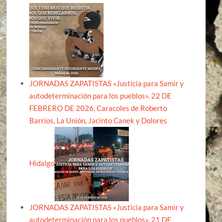
JORNADAS ZAPATISTAS «Justicia para Samir y
autodeterminación para los pueblos». 22 DE
FEBRERO DE 2026, Caracoles de Roberto
Barrios, La Unión, Jacinto Canek y Dolores
Hidalgo
JORNADAS ZAPATISTAS «Justicia para Samir y
autodeterminación para los pueblos». 21 DE