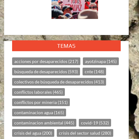
TEMAS
acciones por desaparecidos
(217)
ayotzinapa
(145)
búsqueda de desaparecidos
(593)
cnte
(148)
colectivos de búsqueda de desaparecidos
(413)
conflictos laborales
(465)
conflictos por mineria
(151)
contaminacion agua
(165)
contaminacion ambiental
(445)
covid-19
(532)
crisis del agua
(200)
crisis del sector salud
(280)