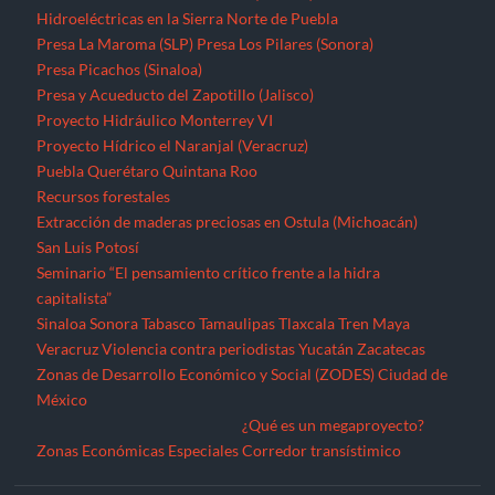
Hidroeléctricas en la Sierra Norte de Puebla
Presa La Maroma (SLP)
Presa Los Pilares (Sonora)
Presa Picachos (Sinaloa)
Presa y Acueducto del Zapotillo (Jalisco)
Proyecto Hidráulico Monterrey VI
Proyecto Hídrico el Naranjal (Veracruz)
Puebla
Querétaro
Quintana Roo
Recursos forestales
Extracción de maderas preciosas en Ostula (Michoacán)
San Luis Potosí
Seminario “El pensamiento crítico frente a la hidra
capitalista”
Sinaloa
Sonora
Tabasco
Tamaulipas
Tlaxcala
Tren Maya
Veracruz
Violencia contra periodistas
Yucatán
Zacatecas
Zonas de Desarrollo Económico y Social (ZODES) Ciudad de
México
¿Qué es un megaproyecto?
Zonas Económicas Especiales
Corredor transístimico