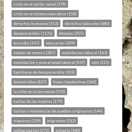
crisis en el sector salud
(378)
crisis en el sistema educativo
(158)
derechos humanos
(153)
derechos laborales
(480)
desaparecidos
(1131)
despojo
(355)
ecocidio
(147)
educacion
(209)
estado de mexico
(387)
explotacion laboral
(163)
explotación y precariedad laboral
(437)
ezln
(225)
familiares de desaparecidos
(503)
feminicidios
(837)
fosas clandestinas
(160)
la niñez en la tormenta
(193)
luchas de las mujeres
(179)
luchas y resistencias de pueblos originarios
(144)
maestros
(239)
migrantes
(312)
militarizacion
(272)
mineria
(340)