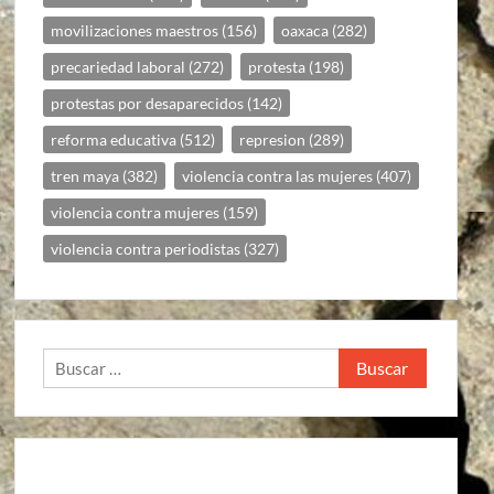
movilizaciones maestros
(156)
oaxaca
(282)
precariedad laboral
(272)
protesta
(198)
protestas por desaparecidos
(142)
reforma educativa
(512)
represion
(289)
tren maya
(382)
violencia contra las mujeres
(407)
violencia contra mujeres
(159)
violencia contra periodistas
(327)
Buscar: