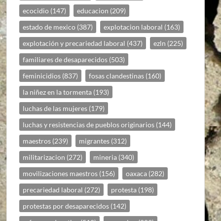
ecocidio
(147)
educacion
(209)
estado de mexico
(387)
explotacion laboral
(163)
explotación y precariedad laboral
(437)
ezln
(225)
familiares de desaparecidos
(503)
feminicidios
(837)
fosas clandestinas
(160)
la niñez en la tormenta
(193)
luchas de las mujeres
(179)
luchas y resistencias de pueblos originarios
(144)
maestros
(239)
migrantes
(312)
militarizacion
(272)
mineria
(340)
movilizaciones maestros
(156)
oaxaca
(282)
precariedad laboral
(272)
protesta
(198)
protestas por desaparecidos
(142)