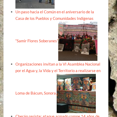
Un paso hacia el Común en el aniversario de la
Casa de los Pueblos y Comunidades Indígenas
“Samir Flores Soberanes”
Organizaciones invitan a la VI Asamblea Nacional
por el Agua y, la Vida y el Territorio a realizarse en
Loma de Bácum, Sonora.
Cherán resiste: ataque armado rompe 14 años de