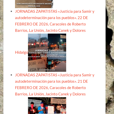
JORNADAS ZAPATISTAS «Justicia para Samir y
autodeterminación para los pueblos». 22 DE
FEBRERO DE 2026, Caracoles de Roberto
Barrios, La Unión, Jacinto Canek y Dolores
Hidalgo
JORNADAS ZAPATISTAS «Justicia para Samir y
autodeterminación para los pueblos». 21 DE
FEBRERO DE 2026, Caracoles de Roberto
Barrios, La Unión, Jacinto Canek y Dolores