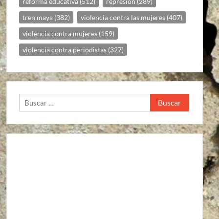
reforma educativa
(512)
represion
(289)
tren maya
(382)
violencia contra las mujeres
(407)
violencia contra mujeres
(159)
violencia contra periodistas
(327)
Buscar: