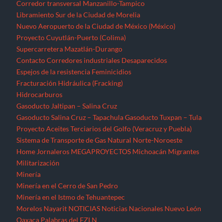
Corredor transversal Manzanillo-Tampico
Libramiento Sur de la Ciudad de Morelia
Nuevo Aeropuerto de la Ciudad de México (México)
Proyecto Cuyutlán-Puerto (Colima)
Supercarretera Mazatlán-Durango
Contacto
Corredores industriales
Desaparecidos
Espejos de la resistencia
Feminicidios
Fracturación Hidráulica (Fracking)
Hidrocarburos
Gasoducto Jaltipan – Salina Cruz
Gasoducto Salina Cruz – Tapachula
Gasoducto Tuxpan – Tula
Proyecto Aceites Terciarios del Golfo (Veracruz y Puebla)
Sistema de Transporte de Gas Natural Norte-Noroeste
Home
Jornaleros
MEGAPROYECTOS
Michoacán
Migrantes
Militarización
Minería
Minería en el Cerro de San Pedro
Minería en el Istmo de Tehuantepec
Morelos
Nayarit
NOTICIAS
Noticias Nacionales
Nuevo León
Oaxaca
Palabras del EZLN