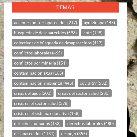
TEMAS
acciones por desaparecidos
(217)
ayotzinapa
(145)
búsqueda de desaparecidos
(593)
cnte
(148)
colectivos de búsqueda de desaparecidos
(413)
conflictos laborales
(465)
conflictos por mineria
(151)
contaminacion agua
(165)
contaminacion ambiental
(445)
covid-19
(532)
crisis del agua
(200)
crisis del sector salud
(280)
crisis en el sector salud
(378)
crisis en el sistema educativo
(158)
derechos humanos
(153)
derechos laborales
(480)
desaparecidos
(1131)
despojo
(355)