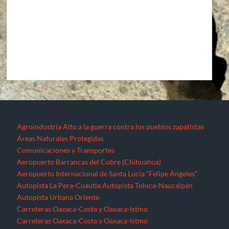
Agroindustria
Alto a la guerra contra los pueblos zapatistas
Áreas Naturales Protegidas
Comunicaciones y Transportes
Aeropuerto Barrancas del Cobre (Chihuahua)
Aeropuerto Internacional de Santa Lucía “Felipe Ángeles”
Autopista La Pera-Cuautla
Autopista Toluca-Naucalpán
Autopista Urbana Oriente
Carreteras Oaxaca-Costa y Oaxaca-Istmo
Carreteras Oaxaca-Costa y Oaxaca-Istmo