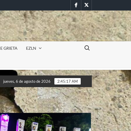
Facebook
Twitter
Buscar:
E GRIETA
EZLN
dios
JORNADAS ZAPATISTAS «Justicia para Samir y autode
jueves, 6 de agosto de 2026
2:45:19 AM
dios
JORNADAS ZAPATISTAS «Justicia para Samir y autode