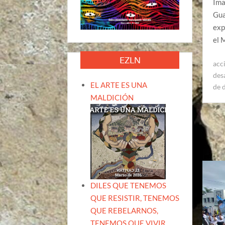
Ima
Gua
exp
el 
EZLN
acc
des
EL ARTE ES UNA
de 
MALDICIÓN
DILES QUE TENEMOS
QUE RESISTIR, TENEMOS
QUE REBELARNOS,
TENEMOS QUE VIVIR.