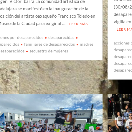
gen: Víctor Ibarra La comunidad artística de
(30/08/2
dalajara se manifestó en la inauguración de la
desaparec
osición del artista oaxaqueño Francisco Toledo en
vigilia e
Museo de la Ciudad para exigir al …
LEER MÁS
LEER M
iones por desaparecidos
desaparecidas
acciones 
aparecidos
familiares de desaparecidos
madres
desapare
desaparecidos
secuestro de mujeres
desapare
desapare
desapare