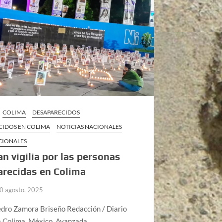
COLIMA
DESAPARECIDOS
CIDOS EN COLIMA
NOTICIAS NACIONALES
CIONALES
an vigilia por las personas
recidas en Colima
0 agosto, 2025
edro Zamora Briseño Redacción / Diario
 Colima, México, Avanzada