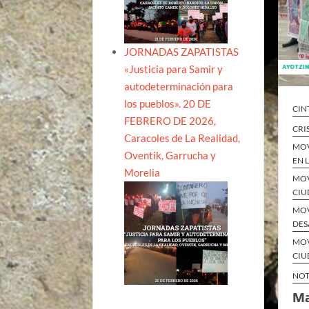
JORNADAS ZAPATISTAS
«Justicia para Samir y
autodeterminación para
los pueblos». 20 DE
CIN
FEBRERO DE 2026,
CRI
Caracoles de La Realidad,
MOV
Oventik, Garrucha y
EN 
Morelia
MOV
CIU
MOV
DES
MOV
CIU
NOT
Ma