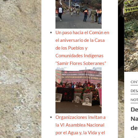
Un paso hacia el Común en
el aniversario de la Casa
de los Pueblos y
Comunidades Indígenas
“Samir Flores Soberanes”
CIN
DES
NOT
De
Organizaciones invitan a
Na
la VI Asamblea Nacional
de
por el Agua y, la Vida y el