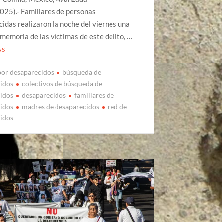
025).- Familiares de personas
idas realizaron la noche del viernes una
n memoria de las víctimas de este delito, …
ÁS
por desaparecidos
búsqueda de
cidos
colectivos de búsqueda de
cidos
desaparecidos
familiares de
cidos
madres de desaparecidos
red de
cidos