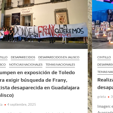
TILLO
DESAPARECIDOS
DESAPARECIDOS EN JALISCO
CINTILLO
ISCO
NOTICIAS NACIONALES
TEMAS NACIONALES
DESAPARE
rumpen en exposición de Toledo
TEMAS NA
Realiz
ra exigir búsqueda de Frany,
desapa
tista desaparecida en Guadalajara
alisco)
grieta
3
ta
4 septiembre, 2025
Imagen: 
Avanzada