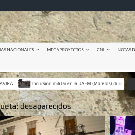
MAS NACIONALES
MEGAPROYECTOS
CNI
NOTAS D
ilitar en la UAEM (Morelos) durante paro estudiantil por feminici
ilitar en la UAEM (Morelos) durante paro estudiantil por feminici
queta:
desaparecidos