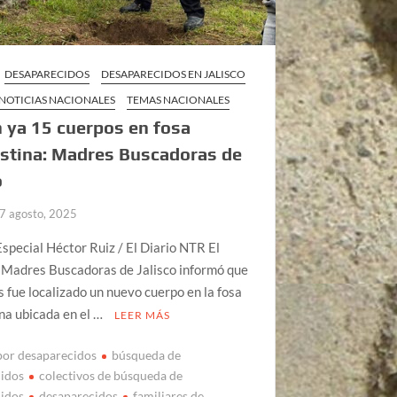
DESAPARECIDOS
DESAPARECIDOS EN JALISCO
NOTICIAS NACIONALES
TEMAS NACIONALES
ya 15 cuerpos en fosa
stina: Madres Buscadoras de
o
7 agosto, 2025
special Héctor Ruiz / El Diario NTR El
 Madres Buscadoras de Jalisco informó que
s fue localizado un nuevo cuerpo en la fosa
na ubicada en el …
LEER MÁS
por desaparecidos
búsqueda de
cidos
colectivos de búsqueda de
cidos
desaparecidos
familiares de