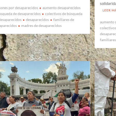
solidarid
iones por desaparecidos
aumento desaparecidos
LEER M
úsqueda de desaparecidos
colectivos de búsqueda
desaparecidos
desaparecidos
familiares de
aumento 
aparecidos
madres de desaparecidos
colectivo
desapare
familiare