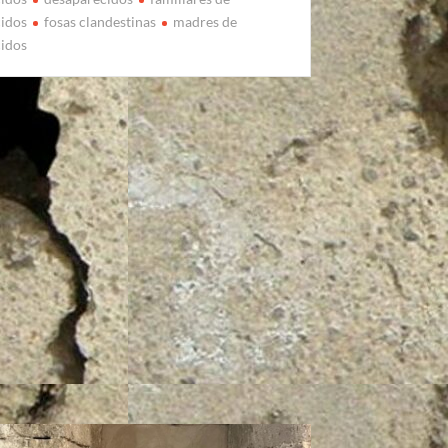
cidos
fosas clandestinas
madres de
cidos