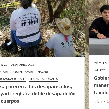
CINTILLO
TILLO
DESAPARECIDOS
JALISCO
APARECIDOS EN NAYARIT
NAYARIT
Gobier
ICIAS NACIONALES
TEMAS NACIONALES
manera
saparecen a los desaparecidos,
famili
yarit registra doble desaparición
 cuerpos
grieta
1