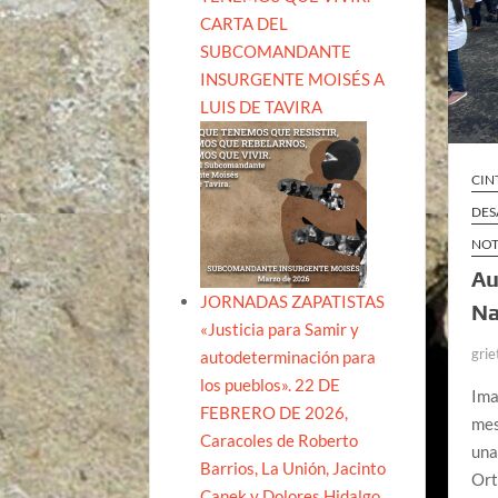
CARTA DEL
SUBCOMANDANTE
INSURGENTE MOISÉS A
LUIS DE TAVIRA
CIN
DES
NOT
Au
JORNADAS ZAPATISTAS
Na
«Justicia para Samir y
grie
autodeterminación para
los pueblos». 22 DE
Ima
FEBRERO DE 2026,
mes
Caracoles de Roberto
una
Barrios, La Unión, Jacinto
Ort
Canek y Dolores Hidalgo