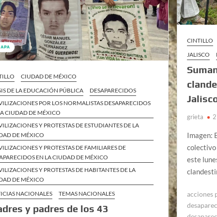
CINTILLO
JALISCO
Suman 
TILLO
CIUDAD DE MÉXICO
clande
SIS DE LA EDUCACIÓN PÚBLICA
DESAPARECIDOS
Jalisc
ILIZACIONES POR LOS NORMALISTAS DESAPARECIDOS
LA CIUDAD DE MÉXICO
grieta
2
ILIZACIONES Y PROTESTAS DE ESTUDIANTES DE LA
Imagen: E
DAD DE MÉXICO
colectivo
ILIZACIONES Y PROTESTAS DE FAMILIARES DE
APARECIDOS EN LA CIUDAD DE MÉXICO
este lune
ILIZACIONES Y PROTESTAS DE HABITANTES DE LA
clandesti
DAD DE MÉXICO
acciones 
ICIAS NACIONALES
TEMAS NACIONALES
desapare
dres y padres de los 43
desapare