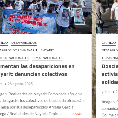
TILLO
DESAPARECIDOS
CINTILLO
APARECIDOS EN NAYARIT
NAYARIT
DESAPARE
ICIAS NACIONALES
TEMAS NACIONALES
TEMAS NA
mentan las desapariciones en
Doscie
yarit: denuncian colectivos
activi
solida
ta
28 agosto, 2025
grieta
2
gen: Realidades de Nayarit Como cada año, en el
 de agosto, los colectivos de busqueda ofrecerán
Imagen: C
 misa por sus desaparecidos Arcelia García
comunidad
ega / Realidades de Nayarit Tepic, …
LEER MÁS
Colima em