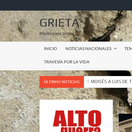
Saltar
al
contenido
GRIETA
Medio para armar
INICIO
NOTICIAS NACIONALES
TE
TRAVESÍA POR LA VIDA
TE INSURGENTE MOISÉS A LUIS DE TAVIRA
Incursión m
ÚLTIMAS NOTICIAS
TE INSURGENTE MOISÉS A LUIS DE TAVIRA
Incursión m
Eti