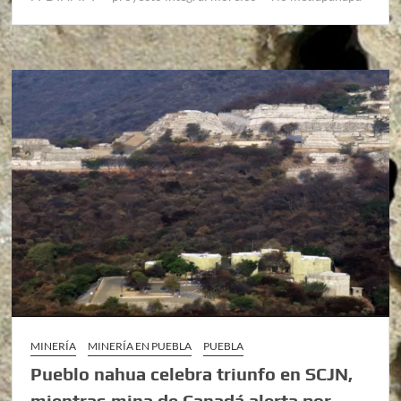
MINERÍA
MINERÍA EN PUEBLA
PUEBLA
Pueblo nahua celebra triunfo en SCJN,
mientras mina de Canadá alerta por