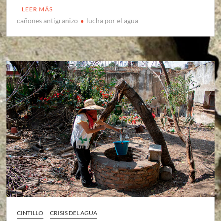
LEER MÁS
cañones antigranizo
lucha por el agua
CINTILLO
CRISIS DEL AGUA