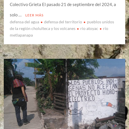
Colectivo Grieta El pasado 21 de septiembre del 2024, a
solo …
LEER MÁS
defensa del agua
defensa del territorio
pueblos unidos
de la región cholulteca y los volcanes
rio atoyac
río
metlapanapa