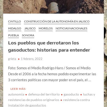
CINTILLO
CONSTRUCCIÓN DE LA AUTONOMÍA EN JALISCO
HIDALGO
JALISCO
MORELOS
NOTICIAS NACIONALES
PUEBLA
SONORA
Los pueblos que derrotaron los
gasoductos: historias para entender
grieta
1 febrero, 2022
Foto: Somos el Medio Rodrigo Haro / Somos el Medio
Desde el 2006 a la fecha hemos podido experimentar las
3 corrientes políticas con mayor poder en el país, el …
LEER MÁS
autonomia
defensa del territorio
gasoducto
luchas y
resistencias de pueblos originarios
resistencia contra
instalación de gasoductos