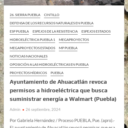
26. SIERRA PUEBLA
CINTILLO
DEFENSA DE LOS RECURSOS NATURALES EN PUEBLA
ESP PUEBLA
ESPEJOS DE LA RESISTENCIA
ESPEJOS ESTADOS
HIDROELÉCTRICA PUEBLA 1
MEGAPROYECTOS
MEGAPROYECTOS ESTADOS
MP PUEBLA
NOTICIAS NACIONALES
OPOSICIÓN A LAS HIDROELÉCTRICAS EN PUEBLA
PROYECTOS HÍDRICOS
PUEBLA
Ayuntamiento de Ahuacatlán revoca
permisos a hidroeléctrica que busca
suministrar energía a Walmart (Puebla)
Admin
26 septiembre, 2024
Por Gabriela Hernández / Proceso PUEBLA, Pue. (apro).-
El ayuntamiento de Ahuacatlán revocó permisos que esa