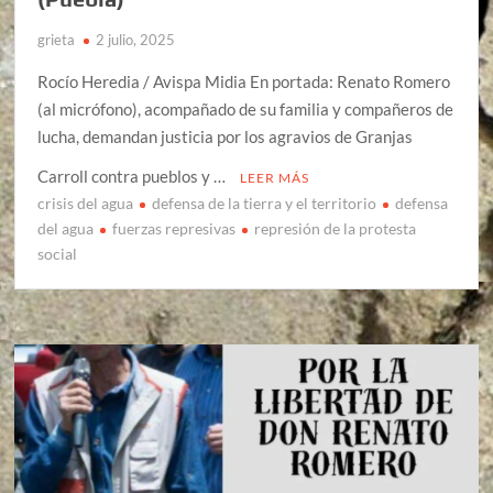
grieta
2 julio, 2025
Rocío Heredia / Avispa Midia En portada: Renato Romero
(al micrófono), acompañado de su familia y compañeros de
lucha, demandan justicia por los agravios de Granjas
Carroll contra pueblos y …
LEER MÁS
crisis del agua
defensa de la tierra y el territorio
defensa
del agua
fuerzas represivas
represión de la protesta
social